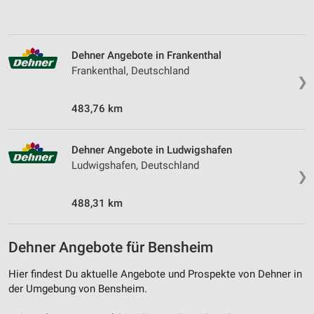
Verwendung von Profilen zur Auswahl
personalisierter Werbung
Erstellung von Profilen zur Personalisierung
Dehner Angebote in Frankenthal
von Inhalten
Frankenthal, Deutschland
❯
Verwendung von Profilen zur Auswahl
personalisierter Inhalte
483,76 km
Messung der Werbeleistung
Dehner Angebote in Ludwigshafen
Messung der Performance von Inhalten
Ludwigshafen, Deutschland
❯
Analyse von Zielgruppen durch Statistiken oder
Kombinationen von Daten aus verschiedenen
488,31 km
Quellen
Entwicklung und Verbesserung der Angebote
Dehner Angebote für Bensheim
Verwendung reduzierter Daten zur Auswahl von
Hier findest Du aktuelle Angebote und Prospekte von Dehner in
Inhalten
der Umgebung von Bensheim.
IAB-Besonderheiten: