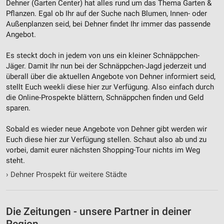
Dehner (Garten Center) hat alles rund um das Thema Garten &
Verwendung genauer Standortdaten
Pflanzen. Egal ob Ihr auf der Suche nach Blumen, Innen- oder
Außenplanzen seid, bei Dehner findet Ihr immer das passende
Geräte anhand von aktiv angeforderten
Angebot.
Informationen identifizieren
Nicht-IAB-Verarbeitungszwecke:
Es steckt doch in jedem von uns ein kleiner Schnäppchen-
Jäger. Damit Ihr nun bei der Schnäppchen-Jagd jederzeit und
Notwendig
überall über die aktuellen Angebote von Dehner informiert seid,
stellt Euch weekli diese hier zur Verfügung. Also einfach durch
Performance
die Online-Prospekte blättern, Schnäppchen finden und Geld
sparen.
Funktional
Sobald es wieder neue Angebote von Dehner gibt werden wir
Werbung
Euch diese hier zur Verfügung stellen. Schaut also ab und zu
vorbei, damit eurer nächsten Shopping-Tour nichts im Weg
steht.
›
Dehner Prospekt für weitere Städte
Die Zeitungen - unsere Partner in deiner