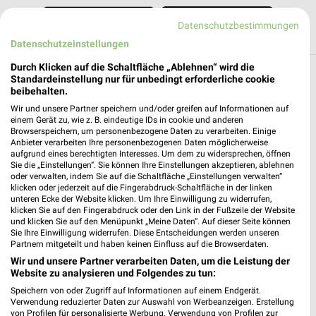
Datenschutzbestimmungen
Datenschutzeinstellungen
Durch Klicken auf die Schaltfläche „Ablehnen“ wird die
Standardeinstellung nur für unbedingt erforderliche cookie
Weitere Dehner Geschäfte mit Angeboten in
beibehalten.
und um Bensheim
Wir und unsere Partner speichern und/oder greifen auf Informationen auf
einem Gerät zu, wie z. B. eindeutige IDs in cookie und anderen
5 Geschäfte und Orte
Browserspeichern, um personenbezogene Daten zu verarbeiten. Einige
Anbieter verarbeiten Ihre personenbezogenen Daten möglicherweise
aufgrund eines berechtigten Interesses. Um dem zu widersprechen, öffnen
Sie die „Einstellungen“. Sie können Ihre Einstellungen akzeptieren, ablehnen
Dehner Angebote in Worms
oder verwalten, indem Sie auf die Schaltfläche „Einstellungen verwalten“
Worms, Deutschland
klicken oder jederzeit auf die Fingerabdruck-Schaltfläche in der linken
❯
unteren Ecke der Website klicken. Um Ihre Einwilligung zu widerrufen,
klicken Sie auf den Fingerabdruck oder den Link in der Fußzeile der Website
475,66 km
und klicken Sie auf den Menüpunkt „Meine Daten“. Auf dieser Seite können
Sie Ihre Einwilligung widerrufen. Diese Entscheidungen werden unseren
Partnern mitgeteilt und haben keinen Einfluss auf die Browserdaten.
Wir und unsere Partner verarbeiten Daten, um die Leistung der
Dehner Angebote in Mannheim
Website zu analysieren und Folgendes zu tun:
Mannheim, Deutschland
❯
Speichern von oder Zugriff auf Informationen auf einem Endgerät.
Verwendung reduzierter Daten zur Auswahl von Werbeanzeigen. Erstellung
von Profilen für personalisierte Werbung. Verwendung von Profilen zur
480,05 km