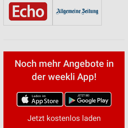
Noch mehr Angebote in
der weekli App!
Jetzt kostenlos laden