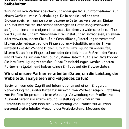
beibehalten.
Angebote ab 08.08.
Wohnenpreishits
Gültig bis Fr. 14.08.
Gültig bis Fr. 14.08.
Wir und unsere Partner speichern und/oder greifen auf Informationen auf
einem Gerät zu, wie z. B. eindeutige IDs in cookie und anderen
Browserspeichern, um personenbezogene Daten zu verarbeiten. Einige
XXXLutz
JYSK
Anbieter verarbeiten Ihre personenbezogenen Daten möglicherweise
aufgrund eines berechtigten Interesses. Um dem zu widersprechen, öffnen
Sie die „Einstellungen“. Sie können Ihre Einstellungen akzeptieren, ablehnen
oder verwalten, indem Sie auf die Schaltfläche „Einstellungen verwalten“
klicken oder jederzeit auf die Fingerabdruck-Schaltfläche in der linken
unteren Ecke der Website klicken. Um Ihre Einwilligung zu widerrufen,
klicken Sie auf den Fingerabdruck oder den Link in der Fußzeile der Website
und klicken Sie auf den Menüpunkt „Meine Daten“. Auf dieser Seite können
Sie Ihre Einwilligung widerrufen. Diese Entscheidungen werden unseren
Partnern mitgeteilt und haben keinen Einfluss auf die Browserdaten.
Wir und unsere Partner verarbeiten Daten, um die Leistung der
Website zu analysieren und Folgendes zu tun:
Speichern von oder Zugriff auf Informationen auf einem Endgerät.
Verwendung reduzierter Daten zur Auswahl von Werbeanzeigen. Erstellung
von Profilen für personalisierte Werbung. Verwendung von Profilen zur
Auswahl personalisierter Werbung. Erstellung von Profilen zur
Personalisierung von Inhalten. Verwendung von Profilen zur Auswahl
personalisierter Inhalte. Messung der Werbeleistung. Messung der
17 km
3,5 km
Performance von Inhalten. Analyse von Zielgruppen durch Statistiken oder
Büro Spezial
Spare bis zu 70%
Kombinationen von Daten aus verschiedenen Quellen. Entwicklung und
Gültig bis Fr. 14.08.
Gültig bis Sa. 15.08.
Verbesserung der Angebote. Verwendung reduzierter Daten zur Auswahl
Alle akzeptieren
von Inhalten.