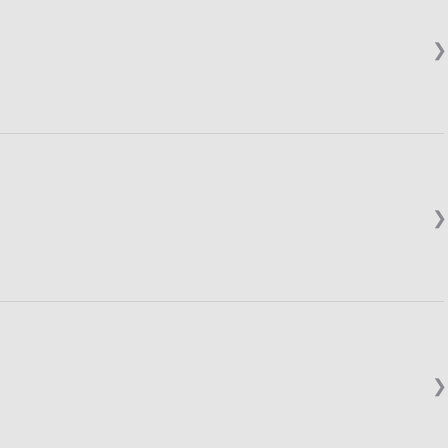
❯
❯
❯