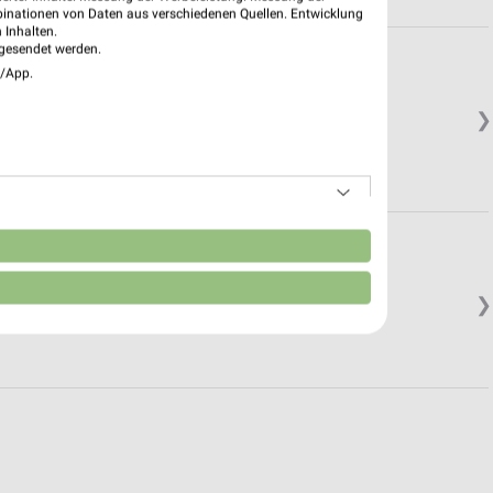
binationen von Daten aus verschiedenen Quellen. Entwicklung
 Inhalten.
gesendet werden.
e/App.
❯
n
❯