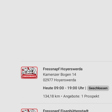
Messung der Performance von Inhalten
Analyse von Zielgruppen durch Statistiken oder Kombinationen 
Quellen
Entwicklung und Verbesserung der Angebote
Verwendung reduzierter Daten zur Auswahl von Inhalten
IAB-Besonderheiten:
Verwendung genauer Standortdaten
Geräte anhand von aktiv angeforderten Informationen identifizie
Fressnapf Hoyerswerda
Nicht-IAB-Verarbeitungszwecke:
Kamenzer Bogen 14
02977 Hoyerswerda
Notwendig
Heute 09:00 - 19:00 Uhr |
Geschlossen
Performance
134,18 km • Angebote: 1 Prospekt
Funktional
Fressnapf Eisenhüttenstadt
Werbung