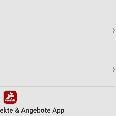
❯
❯
pekte & Angebote App