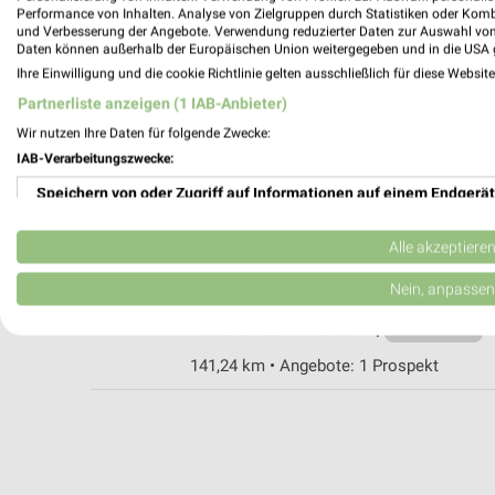
Performance von Inhalten. Analyse von Zielgruppen durch Statistiken oder Kom
und Verbesserung der Angebote. Verwendung reduzierter Daten zur Auswahl von
Daten können außerhalb der Europäischen Union weitergegeben und in die USA 
Fressnapf Groß Gaglow
Ihre Einwilligung und die cookie Richtlinie gelten ausschließlich für diese Websit
Madlower Chaussee 4
Partnerliste anzeigen (1 IAB-Anbieter)
03051 Groß Gaglow
Wir nutzen Ihre Daten für folgende Zwecke:
Heute 09:30 - 20:00 Uhr |
Geschlossen
IAB-Verarbeitungszwecke:
109,03 km • Angebote: 1 Prospekt
Speichern von oder Zugriff auf Informationen auf einem Endgerät
Verwendung reduzierter Daten zur Auswahl von Werbeanzeigen
Fressnapf Weißwasser
Alle akzeptiere
Schweigstraße 26a
Erstellung von Profilen für personalisierte Werbung
Nein, anpassen
02943 Weißwasser
Heute 09:00 - 19:00 Uhr |
Verwendung von Profilen zur Auswahl personalisierter Werbung
Geschlossen
141,24 km • Angebote: 1 Prospekt
Erstellung von Profilen zur Personalisierung von Inhalten
Verwendung von Profilen zur Auswahl personalisierter Inhalte
Messung der Werbeleistung