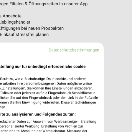
en Filialen & Öffnungszeiten in unserer App.
e Angebote
ieblingshändler
htigungen bei neuen Prospekten
 Einkauf stressfrei planen
 App jetzt laden oder QR-Code scannen.
Datenschutzbestimmungen
tellung nur für unbedingt erforderliche cookie
erät zu, wie z. B. eindeutige IDs in cookie und anderen
verarbeiten Ihre personenbezogenen Daten möglicherweise
„Einstellungen“. Sie können Ihre Einstellungen akzeptieren,
 klicken oder jederzeit auf die Fingerabdruck-Schaltfläche in
klicken Sie auf den Fingerabdruck oder den Link in der Fußzeile
önnen Sie Ihre Einwilligung widerrufen. Diese Entscheidungen
ten.
ite zu analysieren und Folgendes zu tun:
reduzierter Daten zur Auswahl von Werbeanzeigen. Erstellung
ersonalisierter Werbung. Erstellung von Profilen zur
ierter Inhalte. Messung der Werbeleistung. Messung der