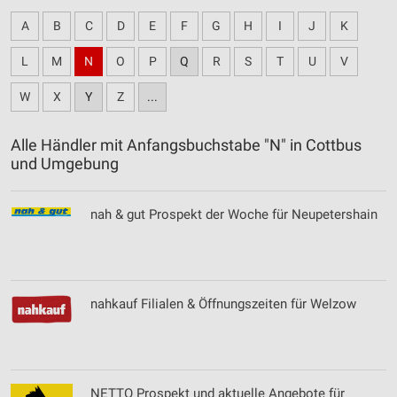
A
B
C
D
E
F
G
H
I
J
K
L
M
N
O
P
Q
R
S
T
U
V
W
X
Y
Z
...
Alle Händler mit Anfangsbuchstabe "N" in Cottbus
und Umgebung
nah & gut Prospekt der Woche für Neupetershain
nahkauf Filialen & Öffnungszeiten für Welzow
NETTO Prospekt und aktuelle Angebote für