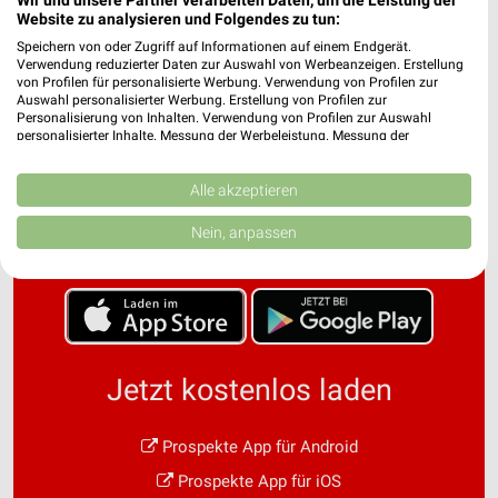
Website zu analysieren und Folgendes zu tun:
Speichern von oder Zugriff auf Informationen auf einem Endgerät.
Verwendung reduzierter Daten zur Auswahl von Werbeanzeigen. Erstellung
von Profilen für personalisierte Werbung. Verwendung von Profilen zur
Auswahl personalisierter Werbung. Erstellung von Profilen zur
Personalisierung von Inhalten. Verwendung von Profilen zur Auswahl
personalisierter Inhalte. Messung der Werbeleistung. Messung der
Performance von Inhalten. Analyse von Zielgruppen durch Statistiken oder
Noch mehr Angebote in
Kombinationen von Daten aus verschiedenen Quellen. Entwicklung und
Verbesserung der Angebote. Verwendung reduzierter Daten zur Auswahl
Alle akzeptieren
von Inhalten.
der weekli App!
Daten können außerhalb der Europäischen Union weitergegeben und in die
Nein, anpassen
USA gesendet werden.
Ihre Einwilligung und die cookie Richtlinie gelten ausschließlich für diese
Website/App.
Partnerliste anzeigen (1 IAB-Anbieter)
Wir nutzen Ihre Daten für folgende Zwecke:
IAB-Verarbeitungszwecke:
Jetzt kostenlos laden
Speichern von oder Zugriff auf Informationen
auf einem Endgerät
Prospekte App für Android
Verwendung reduzierter Daten zur Auswahl von
Prospekte App für iOS
Werbeanzeigen