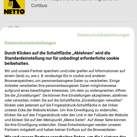
Cottbus
Netto Marken-Discount Prospekt und aktuelle
Datenschutzbestimmungen
Angebote für Cottbus
Datenschutzeinstellungen
Durch Klicken auf die Schaltfläche „Ablehnen“ wird die
Standardeinstellung nur für unbedingt erforderliche cookie
NKD Online Prospekt für Cottbus
beibehalten.
Wir und unsere Partner speichern und/oder greifen auf Informationen auf
einem Gerät zu, wie z. B. eindeutige IDs in cookie und anderen
Browserspeichern, um personenbezogene Daten zu verarbeiten. Einige
Anbieter verarbeiten Ihre personenbezogenen Daten möglicherweise
aufgrund eines berechtigten Interesses. Um dem zu widersprechen, öffnen
Nordsee Prospekte & Aktionen für Cottbus
Sie die „Einstellungen“. Sie können Ihre Einstellungen akzeptieren, ablehnen
oder verwalten, indem Sie auf die Schaltfläche „Einstellungen verwalten“
klicken oder jederzeit auf die Fingerabdruck-Schaltfläche in der linken
unteren Ecke der Website klicken. Um Ihre Einwilligung zu widerrufen,
klicken Sie auf den Fingerabdruck oder den Link in der Fußzeile der Website
und klicken Sie auf den Menüpunkt „Meine Daten“. Auf dieser Seite können
NORMA Prospekt und aktuelle Angebote für
Sie Ihre Einwilligung widerrufen. Diese Entscheidungen werden unseren
Cottbus
Partnern mitgeteilt und haben keinen Einfluss auf die Browserdaten.
Wir und unsere Partner verarbeiten Daten, um die Leistung der