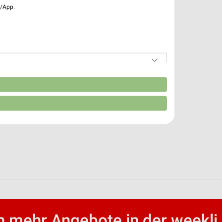
e/App.
n
 mehr Angebote in der weekli