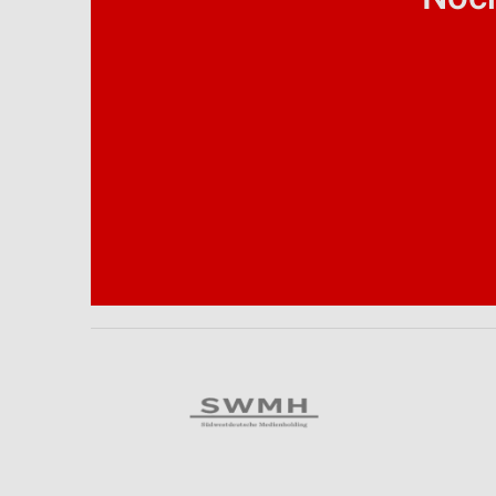
Analyse von Zielgruppen durch Statistiken oder Kombinationen 
Quellen
Entwicklung und Verbesserung der Angebote
Verwendung reduzierter Daten zur Auswahl von Inhalten
IAB-Besonderheiten:
Verwendung genauer Standortdaten
Geräte anhand von aktiv angeforderten Informationen identifizie
Nicht-IAB-Verarbeitungszwecke:
Notwendig
Performance
Funktional
Werbung