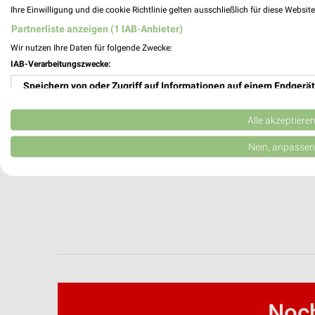
Ihre Einwilligung und die cookie Richtlinie gelten ausschließlich für diese Websit
Partnerliste anzeigen (1 IAB-Anbieter)
Wir nutzen Ihre Daten für folgende Zwecke:
IAB-Verarbeitungszwecke:
Speichern von oder Zugriff auf Informationen auf einem Endgerät
Verwendung reduzierter Daten zur Auswahl von Werbeanzeigen
Alle akzeptiere
Erstellung von Profilen für personalisierte Werbung
Nein, anpassen
Verwendung von Profilen zur Auswahl personalisierter Werbung
Erstellung von Profilen zur Personalisierung von Inhalten
Verwendung von Profilen zur Auswahl personalisierter Inhalte
Messung der Werbeleistung
Messung der Performance von Inhalten
Noch