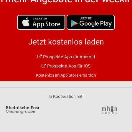
von Daten aus verschiedenen
Jetzt kostenlos laden
Prospekte App für Android
ren
Prospekte App für iOS
Kostenlos im App Store erhältlich
In Kooperation mit: