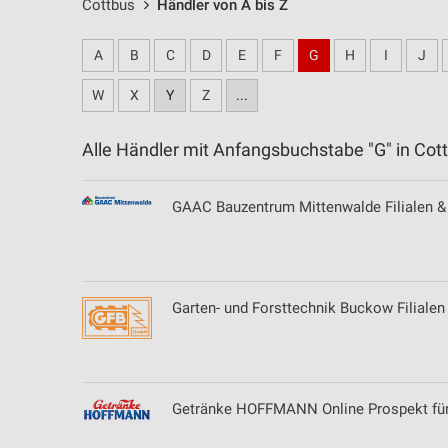
Cottbus
Händler von A bis Z
A
B
C
D
E
F
G
H
I
J
W
X
Y
Z
...
Alle Händler mit Anfangsbuchstabe "G" in C
GAAC Bauzentrum Mittenwalde Filialen & 
Garten- und Forsttechnik Buckow Filiale
Getränke HOFFMANN Online Prospekt für