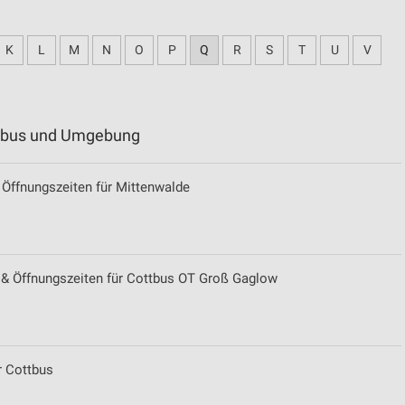
K
L
M
N
O
P
Q
R
S
T
U
V
ottbus und Umgebung
Öffnungszeiten für Mittenwalde
n & Öffnungszeiten für Cottbus OT Groß Gaglow
 Cottbus