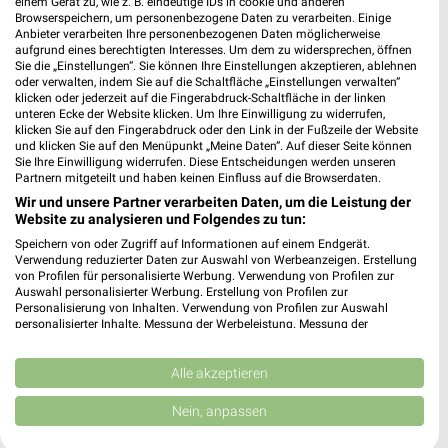
einem Gerät zu, wie z. B. eindeutige IDs in cookie und anderen
Browserspeichern, um personenbezogene Daten zu verarbeiten. Einige
Anbieter verarbeiten Ihre personenbezogenen Daten möglicherweise
aufgrund eines berechtigten Interesses. Um dem zu widersprechen, öffnen
Sonnenstudio3000 Filialen & Öffnungszeiten für
Sie die „Einstellungen“. Sie können Ihre Einstellungen akzeptieren, ablehnen
Fürstenwalde
oder verwalten, indem Sie auf die Schaltfläche „Einstellungen verwalten“
klicken oder jederzeit auf die Fingerabdruck-Schaltfläche in der linken
unteren Ecke der Website klicken. Um Ihre Einwilligung zu widerrufen,
klicken Sie auf den Fingerabdruck oder den Link in der Fußzeile der Website
und klicken Sie auf den Menüpunkt „Meine Daten“. Auf dieser Seite können
Sport 2000 Prospekte, Angebote & Aktionen
Sie Ihre Einwilligung widerrufen. Diese Entscheidungen werden unseren
Partnern mitgeteilt und haben keinen Einfluss auf die Browserdaten.
Wir und unsere Partner verarbeiten Daten, um die Leistung der
Website zu analysieren und Folgendes zu tun:
Speichern von oder Zugriff auf Informationen auf einem Endgerät.
Spreewald Filialen & Öffnungszeiten für
Verwendung reduzierter Daten zur Auswahl von Werbeanzeigen. Erstellung
Vetschau / Spreewald
von Profilen für personalisierte Werbung. Verwendung von Profilen zur
Auswahl personalisierter Werbung. Erstellung von Profilen zur
Personalisierung von Inhalten. Verwendung von Profilen zur Auswahl
personalisierter Inhalte. Messung der Werbeleistung. Messung der
Performance von Inhalten. Analyse von Zielgruppen durch Statistiken oder
SÜLL Filialen & Öffnungszeiten für Luckau
Kombinationen von Daten aus verschiedenen Quellen. Entwicklung und
Verbesserung der Angebote. Verwendung reduzierter Daten zur Auswahl
Alle akzeptieren
von Inhalten.
Daten können außerhalb der Europäischen Union weitergegeben und in die
Nein, anpassen
USA gesendet werden.
Ihre Einwilligung und die cookie Richtlinie gelten ausschließlich für diese