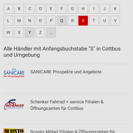
A
B
C
D
E
F
G
H
I
J
K
L
M
N
O
P
Q
R
S
T
U
V
W
X
Y
Z
...
Alle Händler mit Anfangsbuchstabe "S" in Cottbus
und Umgebung
SANICARE Prospekte und Angebote
Schenker Fahrrad + service Filialen &
Öffnungszeiten für Cottbus
Sconto Möbel Filialen & Öffnungszeiten für