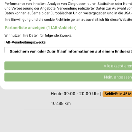
Performance von Inhalten. Analyse von Zielgruppen durch Statistiken oder Kom
und Verbesserung der Angebote. Verwendung reduzierter Daten zur Auswahl von
Daten können außerhalb der Europäischen Union weitergegeben und in die USA 
Ihre Einwilligung und die cookie Richtlinie gelten ausschließlich für diese Websit
Tedi Cottbus
Partnerliste anzeigen (1 IAB-Anbieter)
Thierbacher Str. 12
03048 Cottbus
Wir nutzen Ihre Daten für folgende Zwecke:
IAB-Verarbeitungszwecke:
Heute 09:00 - 19:00 Uhr |
Geschlossen
Speichern von oder Zugriff auf Informationen auf einem Endgerät
108,13 km
Verwendung reduzierter Daten zur Auswahl von Werbeanzeigen
Alle akzeptiere
Tedi Cottbus
Erstellung von Profilen für personalisierte Werbung
Nein, anpassen
Sielower Chaussee 38
03044 Cottbus
Verwendung von Profilen zur Auswahl personalisierter Werbung
Heute 09:00 - 20:00 Uhr |
Schließt in 45 M
Erstellung von Profilen zur Personalisierung von Inhalten
102,88 km
Verwendung von Profilen zur Auswahl personalisierter Inhalte
Messung der Werbeleistung