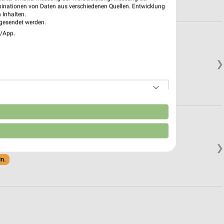
binationen von Daten aus verschiedenen Quellen. Entwicklung
 Inhalten.
gesendet werden.
e/App.
❯
n
❯
in.