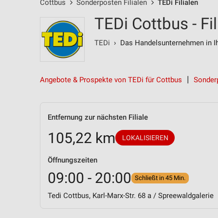
Cottbus
Sonderposten Filialen
TEDi Filialen
TEDi Cottbus - Fi
TEDi
› Das Handelsunternehmen in Ih
Angebote & Prospekte von TEDi für Cottbus
Sonderp
Entfernung zur nächsten Filiale
105,22 km
LOKALISIEREN
Öffnungszeiten
09:00 - 20:00
Schließt in 45 Min.
Tedi Cottbus, Karl-Marx-Str. 68 a / Spreewaldgalerie