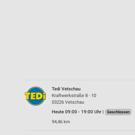
Messung der Performance von Inhalten
Analyse von Zielgruppen durch Statistiken oder Kombinationen 
Quellen
Entwicklung und Verbesserung der Angebote
Verwendung reduzierter Daten zur Auswahl von Inhalten
IAB-Besonderheiten:
Verwendung genauer Standortdaten
Geräte anhand von aktiv angeforderten Informationen identifizie
Nicht-IAB-Verarbeitungszwecke:
Tedi Vetschau
Kraftwerkstraße 8 - 10
Notwendig
03226 Vetschau
Performance
Heute 09:00 - 19:00 Uhr |
Geschlossen
94,46 km
Funktional
Werbung