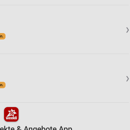
❯
in.
❯
in.
pekte & Angebote App