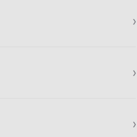
❯
❯
❯