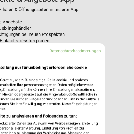
ilialen & Öffnungszeiten in unserer App.
e Angebote
ieblingshändler
htigungen bei neuen Prospekten
 Einkauf stressfrei planen
Datenschutzbestimmungen
 App jetzt laden oder QR-Code scannen.
tellung nur für unbedingt erforderliche cookie
erät zu, wie z. B. eindeutige IDs in cookie und anderen
verarbeiten Ihre personenbezogenen Daten möglicherweise
„Einstellungen“. Sie können Ihre Einstellungen akzeptieren,
 klicken oder jederzeit auf die Fingerabdruck-Schaltfläche in
klicken Sie auf den Fingerabdruck oder den Link in der Fußzeile
önnen Sie Ihre Einwilligung widerrufen. Diese Entscheidungen
ten.
ite zu analysieren und Folgendes zu tun:
reduzierter Daten zur Auswahl von Werbeanzeigen. Erstellung
ersonalisierter Werbung. Erstellung von Profilen zur
ierter Inhalte. Messung der Werbeleistung. Messung der