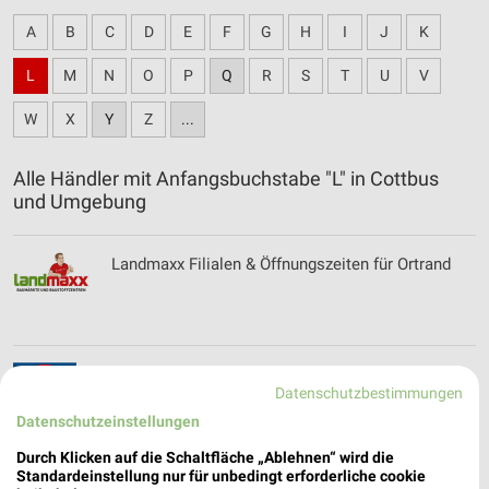
A
B
C
D
E
F
G
H
I
J
K
L
M
N
O
P
Q
R
S
T
U
V
W
X
Y
Z
...
Alle Händler mit Anfangsbuchstabe "L" in Cottbus
und Umgebung
Landmaxx Filialen & Öffnungszeiten für Ortrand
Lidl Prospekt und aktuelle Angebote für Cottbus
Datenschutzbestimmungen
Datenschutzeinstellungen
Durch Klicken auf die Schaltfläche „Ablehnen“ wird die
Standardeinstellung nur für unbedingt erforderliche cookie
Lieblingswelt Prospekte & Aktionen