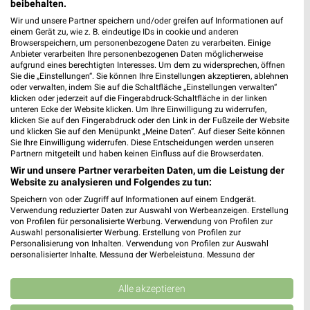
beibehalten.
Wir und unsere Partner speichern und/oder greifen auf Informationen auf
einem Gerät zu, wie z. B. eindeutige IDs in cookie und anderen
Browserspeichern, um personenbezogene Daten zu verarbeiten. Einige
Anbieter verarbeiten Ihre personenbezogenen Daten möglicherweise
aufgrund eines berechtigten Interesses. Um dem zu widersprechen, öffnen
Sie die „Einstellungen“. Sie können Ihre Einstellungen akzeptieren, ablehnen
oder verwalten, indem Sie auf die Schaltfläche „Einstellungen verwalten“
klicken oder jederzeit auf die Fingerabdruck-Schaltfläche in der linken
unteren Ecke der Website klicken. Um Ihre Einwilligung zu widerrufen,
klicken Sie auf den Fingerabdruck oder den Link in der Fußzeile der Website
und klicken Sie auf den Menüpunkt „Meine Daten“. Auf dieser Seite können
Noch mehr Angebote in
Sie Ihre Einwilligung widerrufen. Diese Entscheidungen werden unseren
Partnern mitgeteilt und haben keinen Einfluss auf die Browserdaten.
der weekli App!
Wir und unsere Partner verarbeiten Daten, um die Leistung der
Website zu analysieren und Folgendes zu tun:
Speichern von oder Zugriff auf Informationen auf einem Endgerät.
Verwendung reduzierter Daten zur Auswahl von Werbeanzeigen. Erstellung
von Profilen für personalisierte Werbung. Verwendung von Profilen zur
Auswahl personalisierter Werbung. Erstellung von Profilen zur
Personalisierung von Inhalten. Verwendung von Profilen zur Auswahl
personalisierter Inhalte. Messung der Werbeleistung. Messung der
Performance von Inhalten. Analyse von Zielgruppen durch Statistiken oder
Jetzt kostenlos laden
Kombinationen von Daten aus verschiedenen Quellen. Entwicklung und
Verbesserung der Angebote. Verwendung reduzierter Daten zur Auswahl
Alle akzeptieren
von Inhalten.
Prospekte App für Android
Daten können außerhalb der Europäischen Union weitergegeben und in die