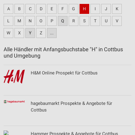
A
B
C
D
E
F
G
H
I
J
K
L
M
N
O
P
Q
R
S
T
U
V
W
X
Y
Z
...
Alle Händler mit Anfangsbuchstabe "H" in Cottbus
und Umgebung
H&M Online Prospekt für Cottbus
hagebaumarkt Prospekte & Angebote für
Cottbus
Hammer Prospekte & Angebote für Cottbus