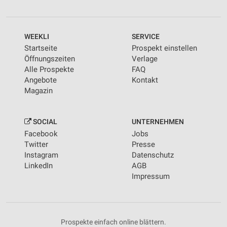
Kombinationen von Daten aus verschiedenen
Quellen
WEEKLI
SERVICE
Entwicklung und Verbesserung der Angebote
Startseite
Prospekt einstellen
Verwendung reduzierter Daten zur Auswahl von
Öffnungszeiten
Verlage
Inhalten
Alle Prospekte
FAQ
Angebote
Kontakt
IAB-Besonderheiten:
Magazin
Verwendung genauer Standortdaten
Geräte anhand von aktiv angeforderten
SOCIAL
UNTERNEHMEN
Informationen identifizieren
Facebook
Jobs
Twitter
Presse
Nicht-IAB-Verarbeitungszwecke:
Instagram
Datenschutz
Notwendig
LinkedIn
AGB
Impressum
Performance
Funktional
Prospekte einfach online blättern.
Werbung