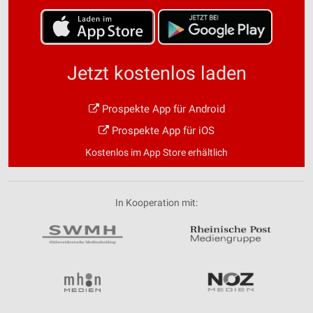
Speichern von oder Zugriff auf Informationen
auf einem Endgerät
Verwendung reduzierter Daten zur Auswahl von
Werbeanzeigen
Jetzt kostenlos laden
Erstellung von Profilen für personalisierte
Werbung
Prospekte App für Android
Prospekte App für iOS
Verwendung von Profilen zur Auswahl
personalisierter Werbung
Kostenlos im App Store erhältlich
Erstellung von Profilen zur Personalisierung
von Inhalten
In Kooperation mit:
Verwendung von Profilen zur Auswahl
personalisierter Inhalte
Messung der Werbeleistung
Messung der Performance von Inhalten
Analyse von Zielgruppen durch Statistiken oder