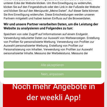
unteren Ecke der Website klicken. Um Ihre Einwilligung zu widerrufen,
klicken Sie auf den Fingerabdruck oder den Link in der Fußzeile der Website
und klicken Sie auf den Menüpunkt „Meine Daten“. Auf dieser Seite können
HORNBACH Prospekte & Angebote für Görlitz
Sie Ihre Einwilligung widerrufen. Diese Entscheidungen werden unseren
Partnern mitgeteilt und haben keinen Einfluss auf die Browserdaten.
Wir und unsere Partner verarbeiten Daten, um die Leistung der
Website zu analysieren und Folgendes zu tun:
Speichern von oder Zugriff auf Informationen auf einem Endgerät.
Höffner Katalog und Prospekte für Cottbus
Verwendung reduzierter Daten zur Auswahl von Werbeanzeigen. Erstellung
von Profilen für personalisierte Werbung. Verwendung von Profilen zur
Auswahl personalisierter Werbung. Erstellung von Profilen zur
Personalisierung von Inhalten. Verwendung von Profilen zur Auswahl
personalisierter Inhalte. Messung der Werbeleistung. Messung der
Performance von Inhalten. Analyse von Zielgruppen durch Statistiken oder
Kombinationen von Daten aus verschiedenen Quellen. Entwicklung und
Verbesserung der Angebote. Verwendung reduzierter Daten zur Auswahl
Alle akzeptieren
von Inhalten.
Daten können außerhalb der Europäischen Union weitergegeben und in die
Nein, anpassen
USA gesendet werden.
Ihre Einwilligung und die cookie Richtlinie gelten ausschließlich für diese
Noch mehr Angebote in
Website/App.
Partnerliste anzeigen (1 IAB-Anbieter)
der weekli App!
Wir nutzen Ihre Daten für folgende Zwecke:
IAB-Verarbeitungszwecke: