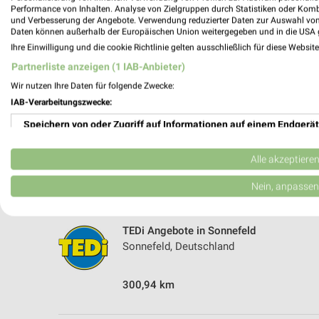
5 Geschäfte und Orte
Performance von Inhalten. Analyse von Zielgruppen durch Statistiken oder Kom
und Verbesserung der Angebote. Verwendung reduzierter Daten zur Auswahl von
Daten können außerhalb der Europäischen Union weitergegeben und in die USA 
Tedi
Ihre Einwilligung und die cookie Richtlinie gelten ausschließlich für diese Websit
Ketschendorfer Straße 122
Partnerliste anzeigen (1 IAB-Anbieter)
96450 Coburg
Wir nutzen Ihre Daten für folgende Zwecke:
304,35 km
IAB-Verarbeitungszwecke:
Speichern von oder Zugriff auf Informationen auf einem Endgerät
TEDi Angebote in Rödental
Rödental, Deutschland
Verwendung reduzierter Daten zur Auswahl von Werbeanzeigen
Alle akzeptiere
Erstellung von Profilen für personalisierte Werbung
Nein, anpassen
298,47 km
Verwendung von Profilen zur Auswahl personalisierter Werbung
TEDi Angebote in Sonnefeld
Erstellung von Profilen zur Personalisierung von Inhalten
Sonnefeld, Deutschland
Verwendung von Profilen zur Auswahl personalisierter Inhalte
300,94 km
Messung der Werbeleistung