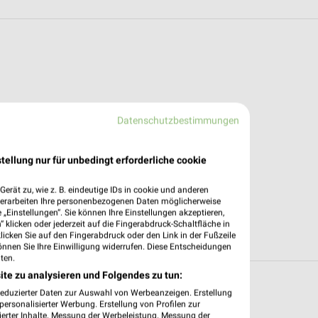
Datenschutzbestimmungen
tellung nur für unbedingt erforderliche cookie
erät zu, wie z. B. eindeutige IDs in cookie und anderen
verarbeiten Ihre personenbezogenen Daten möglicherweise
„Einstellungen“. Sie können Ihre Einstellungen akzeptieren,
 klicken oder jederzeit auf die Fingerabdruck-Schaltfläche in
klicken Sie auf den Fingerabdruck oder den Link in der Fußzeile
önnen Sie Ihre Einwilligung widerrufen. Diese Entscheidungen
ten.
ite zu analysieren und Folgendes zu tun:
 in und um Coburg
reduzierter Daten zur Auswahl von Werbeanzeigen. Erstellung
ersonalisierter Werbung. Erstellung von Profilen zur
ierter Inhalte. Messung der Werbeleistung. Messung der