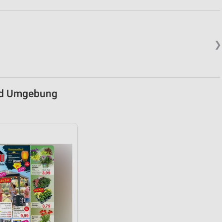
❯
nd Umgebung