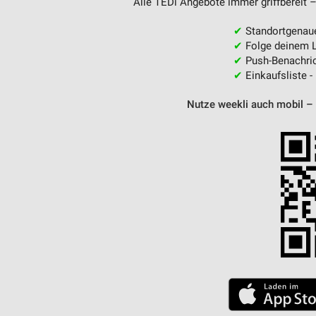
Alle TEDi Angebote immer griffbereit –
✔
Standortgenau
✔
Folge deinem L
✔
Push-Benachric
✔
Einkaufsliste -
Nutze weekli auch mobil –