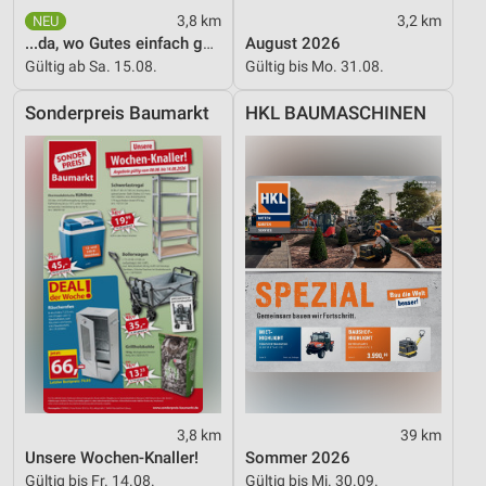
3,8 km
3,2 km
...da, wo Gutes einfach günstiger ist!
August 2026
Verwendung von Profilen zur Auswahl
personalisierter Werbung
Gültig ab Sa. 15.08.
Gültig bis Mo. 31.08.
Erstellung von Profilen zur Personalisierung
Sonderpreis Baumarkt
HKL BAUMASCHINEN
von Inhalten
Verwendung von Profilen zur Auswahl
personalisierter Inhalte
Messung der Werbeleistung
Messung der Performance von Inhalten
Analyse von Zielgruppen durch Statistiken oder
Kombinationen von Daten aus verschiedenen
Quellen
Entwicklung und Verbesserung der Angebote
3,8 km
39 km
Verwendung reduzierter Daten zur Auswahl von
Unsere Wochen-Knaller!
Sommer 2026
Inhalten
Gültig bis Fr. 14.08.
Gültig bis Mi. 30.09.