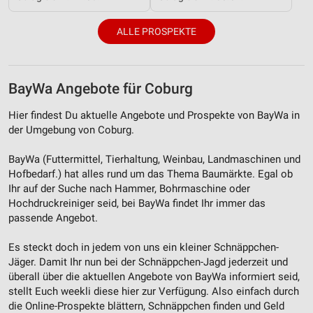
IAB-Besonderheiten:
ALLE PROSPEKTE
Verwendung genauer Standortdaten
Geräte anhand von aktiv angeforderten
Informationen identifizieren
BayWa Angebote für Coburg
Nicht-IAB-Verarbeitungszwecke:
Hier findest Du aktuelle Angebote und Prospekte von BayWa in
Notwendig
der Umgebung von Coburg.
Performance
BayWa (Futtermittel, Tierhaltung, Weinbau, Landmaschinen und
Hofbedarf.) hat alles rund um das Thema Baumärkte. Egal ob
Funktional
Ihr auf der Suche nach Hammer, Bohrmaschine oder
Hochdruckreiniger seid, bei BayWa findet Ihr immer das
Werbung
passende Angebot.
Es steckt doch in jedem von uns ein kleiner Schnäppchen-
Jäger. Damit Ihr nun bei der Schnäppchen-Jagd jederzeit und
überall über die aktuellen Angebote von BayWa informiert seid,
stellt Euch weekli diese hier zur Verfügung. Also einfach durch
die Online-Prospekte blättern, Schnäppchen finden und Geld