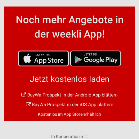
Noch mehr Angebote in
der weekli App!
Jetzt kostenlos laden
BayWa Prospekt in der Android App blättern
BayWa Prospekt in der iOS App blättern
Kostenlos im App Store erhältlich
In Kooperation mit: