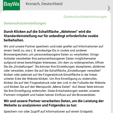
Kronach, Deutschland
❯
Datenschutzbestimmungen
292,28 km
Datenschutzeinstellungen
Durch Klicken auf die Schaltfläche „Ablehnen“ wird die
Baumärkte Angebote für Coburg und
Standardeinstellung nur für unbedingt erforderliche cookie
Umgebung
beibehalten.
Wir und unsere Partner speichern und/oder greifen auf Informationen auf
6 Prospekte
einem Gerät zu, wie z. B. eindeutige IDs in cookie und anderen
Browserspeichern, um personenbezogene Daten zu verarbeiten. Einige
Anbieter verarbeiten Ihre personenbezogenen Daten möglicherweise
Globus Baumarkt
toom Baumarkt
aufgrund eines berechtigten Interesses. Um dem zu widersprechen, öffnen
Sie die „Einstellungen“. Sie können Ihre Einstellungen akzeptieren, ablehnen
oder verwalten, indem Sie auf die Schaltfläche „Einstellungen verwalten“
klicken oder jederzeit auf die Fingerabdruck-Schaltfläche in der linken
unteren Ecke der Website klicken. Um Ihre Einwilligung zu widerrufen,
klicken Sie auf den Fingerabdruck oder den Link in der Fußzeile der Website
und klicken Sie auf den Menüpunkt „Meine Daten“. Auf dieser Seite können
Sie Ihre Einwilligung widerrufen. Diese Entscheidungen werden unseren
Partnern mitgeteilt und haben keinen Einfluss auf die Browserdaten.
Wir und unsere Partner verarbeiten Daten, um die Leistung der
Website zu analysieren und Folgendes zu tun:
Speichern von oder Zugriff auf Informationen auf einem Endgerät.