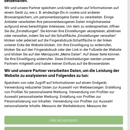
beibehalten.
Wir und unsere Partner speichern und/oder greifen auf Informationen auf
einem Gerät zu, wie z. B. eindeutige IDs in cookie und anderen
Browserspeichern, um personenbezogene Daten zu verarbeiten. Einige
Anbieter verarbeiten Ihre personenbezogenen Daten möglicherweise
aufgrund eines berechtigten Interesses. Um dem zu widersprechen, öffnen
Sie die „Einstellungen“. Sie können Ihre Einstellungen akzeptieren, ablehnen
oder verwalten, indem Sie auf die Schaltfläche „Einstellungen verwalten“
klicken oder jederzeit auf die Fingerabdruck-Schaltfläche in der linken
unteren Ecke der Website klicken. Um Ihre Einwilligung zu widerrufen,
klicken Sie auf den Fingerabdruck oder den Link in der Fußzeile der Website
11,1 km
7 km
und klicken Sie auf den Menüpunkt „Meine Daten“. Auf dieser Seite können
Angebote ab 10.08.
Angebote ab 06.08.
Sie Ihre Einwilligung widerrufen. Diese Entscheidungen werden unseren
Partnern mitgeteilt und haben keinen Einfluss auf die Browserdaten.
Gültig bis Sa. 15.08.
Gültig bis Mi. 12.08.
Wir und unsere Partner verarbeiten Daten, um die Leistung der
Website zu analysieren und Folgendes zu tun:
XXXLutz
XXXLutz
Speichern von oder Zugriff auf Informationen auf einem Endgerät.
Verwendung reduzierter Daten zur Auswahl von Werbeanzeigen. Erstellung
von Profilen für personalisierte Werbung. Verwendung von Profilen zur
Auswahl personalisierter Werbung. Erstellung von Profilen zur
Personalisierung von Inhalten. Verwendung von Profilen zur Auswahl
personalisierter Inhalte. Messung der Werbeleistung. Messung der
Performance von Inhalten. Analyse von Zielgruppen durch Statistiken oder
Kombinationen von Daten aus verschiedenen Quellen. Entwicklung und
Verbesserung der Angebote. Verwendung reduzierter Daten zur Auswahl
Alle akzeptieren
von Inhalten.
Daten können außerhalb der Europäischen Union weitergegeben und in die