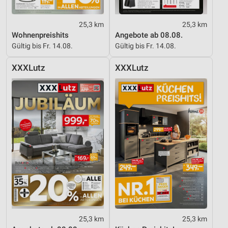
personalisierter Inhalte
25,3 km
25,3 km
Messung der Werbeleistung
Wohnenpreishits
Angebote ab 08.08.
Gültig bis Fr. 14.08.
Gültig bis Fr. 14.08.
Messung der Performance von Inhalten
XXXLutz
XXXLutz
Analyse von Zielgruppen durch Statistiken oder
Kombinationen von Daten aus verschiedenen
Quellen
Entwicklung und Verbesserung der Angebote
Verwendung reduzierter Daten zur Auswahl von
Inhalten
IAB-Besonderheiten:
Verwendung genauer Standortdaten
Geräte anhand von aktiv angeforderten
Informationen identifizieren
Nicht-IAB-Verarbeitungszwecke:
25,3 km
25,3 km