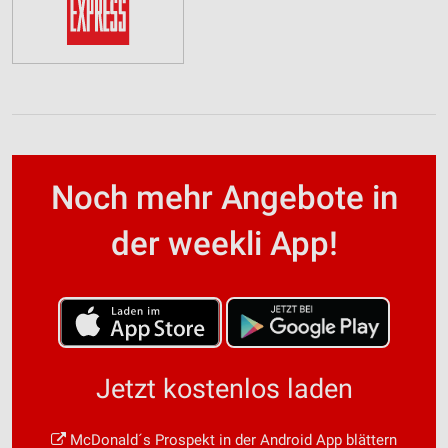
Noch mehr Angebote in
der weekli App!
Jetzt kostenlos laden
McDonald´s Prospekt in der Android App blättern