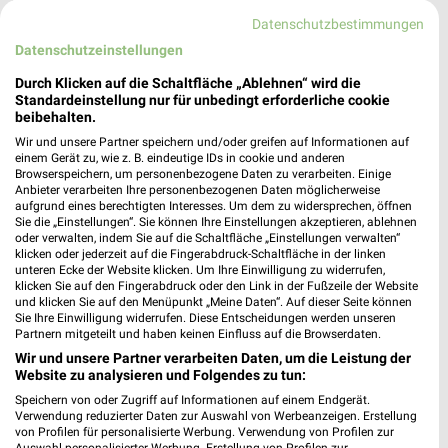
Datenschutzbestimmungen
Datenschutzeinstellungen
0,2 km
0,2 km
Einfach draußen kochen
Inspiriert vom Meer
Durch Klicken auf die Schaltfläche „Ablehnen“ wird die
Standardeinstellung nur für unbedingt erforderliche cookie
Gültig bis Di. 18.08.
Gültig bis Di. 25.08.
beibehalten.
Wir und unsere Partner speichern und/oder greifen auf Informationen auf
GALERIA Karstadt Kaufhof
Tchibo
einem Gerät zu, wie z. B. eindeutige IDs in cookie und anderen
Browserspeichern, um personenbezogene Daten zu verarbeiten. Einige
Anbieter verarbeiten Ihre personenbezogenen Daten möglicherweise
aufgrund eines berechtigten Interesses. Um dem zu widersprechen, öffnen
Sie die „Einstellungen“. Sie können Ihre Einstellungen akzeptieren, ablehnen
oder verwalten, indem Sie auf die Schaltfläche „Einstellungen verwalten“
klicken oder jederzeit auf die Fingerabdruck-Schaltfläche in der linken
unteren Ecke der Website klicken. Um Ihre Einwilligung zu widerrufen,
klicken Sie auf den Fingerabdruck oder den Link in der Fußzeile der Website
und klicken Sie auf den Menüpunkt „Meine Daten“. Auf dieser Seite können
Sie Ihre Einwilligung widerrufen. Diese Entscheidungen werden unseren
Partnern mitgeteilt und haben keinen Einfluss auf die Browserdaten.
Wir und unsere Partner verarbeiten Daten, um die Leistung der
Website zu analysieren und Folgendes zu tun:
Speichern von oder Zugriff auf Informationen auf einem Endgerät.
Verwendung reduzierter Daten zur Auswahl von Werbeanzeigen. Erstellung
von Profilen für personalisierte Werbung. Verwendung von Profilen zur
12,3 km
0,2 km