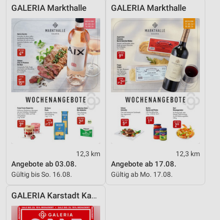
GALERIA Markthalle
GALERIA Markthalle
personalisierter Werbung
Erstellung von Profilen zur Personalisierung
von Inhalten
Verwendung von Profilen zur Auswahl
personalisierter Inhalte
Messung der Werbeleistung
Messung der Performance von Inhalten
Analyse von Zielgruppen durch Statistiken oder
Kombinationen von Daten aus verschiedenen
Quellen
12,3 km
12,3 km
Entwicklung und Verbesserung der Angebote
Angebote ab 03.08.
Angebote ab 17.08.
Gültig bis So. 16.08.
Gültig ab Mo. 17.08.
Verwendung reduzierter Daten zur Auswahl von
Inhalten
GALERIA Karstadt Kaufhof
IAB-Besonderheiten: