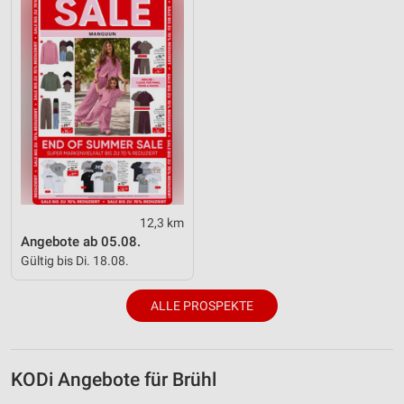
Verwendung genauer Standortdaten
Geräte anhand von aktiv angeforderten
Informationen identifizieren
Nicht-IAB-Verarbeitungszwecke:
Notwendig
Performance
Funktional
12,3 km
Werbung
Angebote ab 05.08.
Gültig bis Di. 18.08.
ALLE PROSPEKTE
KODi Angebote für Brühl