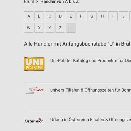
Brühl
Händler von A bis Z
A
B
C
D
E
F
G
H
I
J
W
X
Y
Z
...
Alle Händler mit Anfangsbuchstabe "U" in Br
Uni-Polster Katalog und Prospekte für O
univers Filialen & Öffnungszeiten für Bon
Urlaub in Österreich Filialen & Öffnungsze