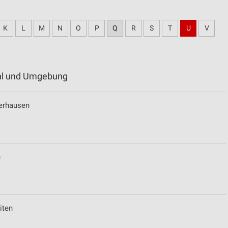
K
L
M
N
O
P
Q
R
S
T
U
V
ühl und Umgebung
berhausen
n
iten