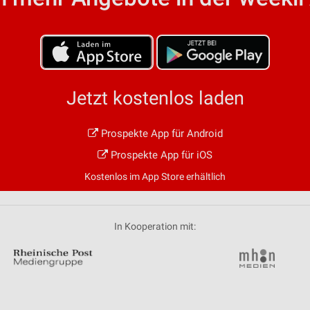
von Daten aus verschiedenen
Jetzt kostenlos laden
Prospekte App für Android
ren
Prospekte App für iOS
Kostenlos im App Store erhältlich
In Kooperation mit: