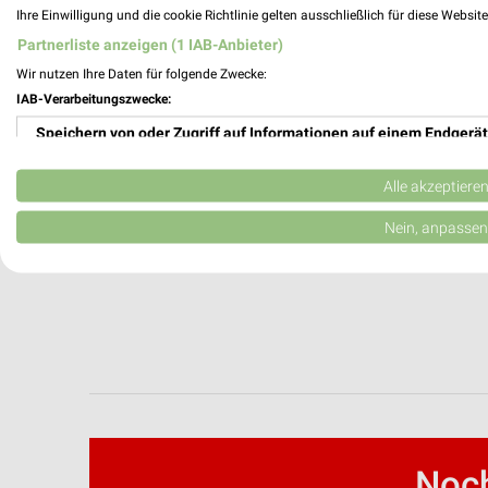
Ihre Einwilligung und die cookie Richtlinie gelten ausschließlich für diese Websit
Partnerliste anzeigen (1 IAB-Anbieter)
Wir nutzen Ihre Daten für folgende Zwecke:
IAB-Verarbeitungszwecke:
Speichern von oder Zugriff auf Informationen auf einem Endgerät
Verwendung reduzierter Daten zur Auswahl von Werbeanzeigen
Alle akzeptiere
Erstellung von Profilen für personalisierte Werbung
Nein, anpassen
Verwendung von Profilen zur Auswahl personalisierter Werbung
Erstellung von Profilen zur Personalisierung von Inhalten
Verwendung von Profilen zur Auswahl personalisierter Inhalte
Messung der Werbeleistung
Messung der Performance von Inhalten
Noch