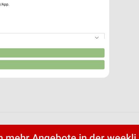
e/App.
n
 mehr Angebote in der weekli