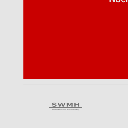
Analyse von Zielgruppen durch Statistiken oder Kombinationen 
Quellen
Entwicklung und Verbesserung der Angebote
Verwendung reduzierter Daten zur Auswahl von Inhalten
IAB-Besonderheiten:
Verwendung genauer Standortdaten
Geräte anhand von aktiv angeforderten Informationen identifizie
Nicht-IAB-Verarbeitungszwecke:
Notwendig
Performance
Funktional
Werbung