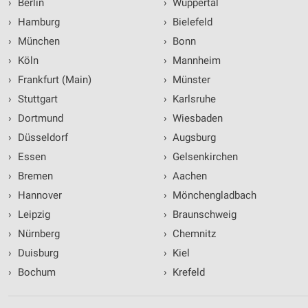
›
Berlin
›
Wuppertal
›
Hamburg
›
Bielefeld
›
München
›
Bonn
›
Köln
›
Mannheim
›
Frankfurt (Main)
›
Münster
›
Stuttgart
›
Karlsruhe
›
Dortmund
›
Wiesbaden
›
Düsseldorf
›
Augsburg
›
Essen
›
Gelsenkirchen
›
Bremen
›
Aachen
›
Hannover
›
Mönchengladbach
›
Leipzig
›
Braunschweig
›
Nürnberg
›
Chemnitz
›
Duisburg
›
Kiel
›
Bochum
›
Krefeld