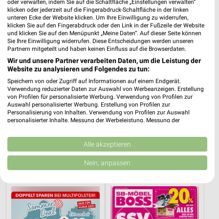
oder verwalten, indem Sie auf die Schaltfläche „Einstellungen verwalten“
klicken oder jederzeit auf die Fingerabdruck-Schaltfläche in der linken
unteren Ecke der Website klicken. Um Ihre Einwilligung zu widerrufen,
klicken Sie auf den Fingerabdruck oder den Link in der Fußzeile der Website
und klicken Sie auf den Menüpunkt „Meine Daten“. Auf dieser Seite können
Sie Ihre Einwilligung widerrufen. Diese Entscheidungen werden unseren
Partnern mitgeteilt und haben keinen Einfluss auf die Browserdaten.
Wir und unsere Partner verarbeiten Daten, um die Leistung der
Website zu analysieren und Folgendes zu tun:
Speichern von oder Zugriff auf Informationen auf einem Endgerät.
Verwendung reduzierter Daten zur Auswahl von Werbeanzeigen. Erstellung
von Profilen für personalisierte Werbung. Verwendung von Profilen zur
Auswahl personalisierter Werbung. Erstellung von Profilen zur
Personalisierung von Inhalten. Verwendung von Profilen zur Auswahl
personalisierter Inhalte. Messung der Werbeleistung. Messung der
Performance von Inhalten. Analyse von Zielgruppen durch Statistiken oder
1,4 km
10,6 km
Kombinationen von Daten aus verschiedenen Quellen. Entwicklung und
Verbesserung der Angebote. Verwendung reduzierter Daten zur Auswahl
Alle akzeptieren
Gartenabverkauf
Gartenliebe
von Inhalten.
Gültig bis Sa. 15.08.
Gültig bis Sa. 26.09.
Daten können außerhalb der Europäischen Union weitergegeben und in die
Nein, anpassen
USA gesendet werden.
Multipolster
Möbel Boss
Ihre Einwilligung und die cookie Richtlinie gelten ausschließlich für diese
Website/App.
Partnerliste anzeigen (1 IAB-Anbieter)
Wir nutzen Ihre Daten für folgende Zwecke: