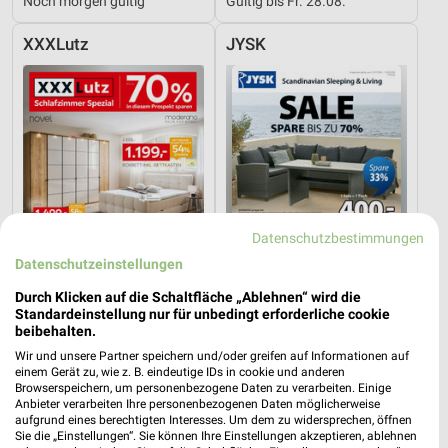
Noch morgen gültig
Gültig bis Fr. 28.08.
XXXLutz
JYSK
Datenschutzbestimmungen
Datenschutzeinstellungen
Durch Klicken auf die Schaltfläche „Ablehnen“ wird die
Standardeinstellung nur für unbedingt erforderliche cookie
beibehalten.
25,3 km
1,4 km
Wir und unsere Partner speichern und/oder greifen auf Informationen auf
Schlafzimmer Spezial
Spare bis zu 70%
einem Gerät zu, wie z. B. eindeutige IDs in cookie und anderen
Noch morgen gültig
Gültig bis Sa. 15.08.
Browserspeichern, um personenbezogene Daten zu verarbeiten. Einige
Anbieter verarbeiten Ihre personenbezogenen Daten möglicherweise
aufgrund eines berechtigten Interesses. Um dem zu widersprechen, öffnen
JYSK
ROLLER
Sie die „Einstellungen“. Sie können Ihre Einstellungen akzeptieren, ablehnen