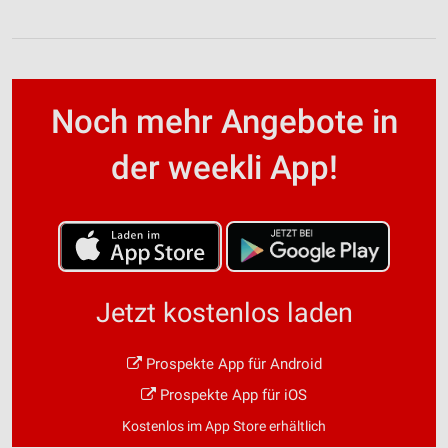
Noch mehr Angebote in
der weekli App!
Jetzt kostenlos laden
Prospekte App für Android
Prospekte App für iOS
Kostenlos im App Store erhältlich