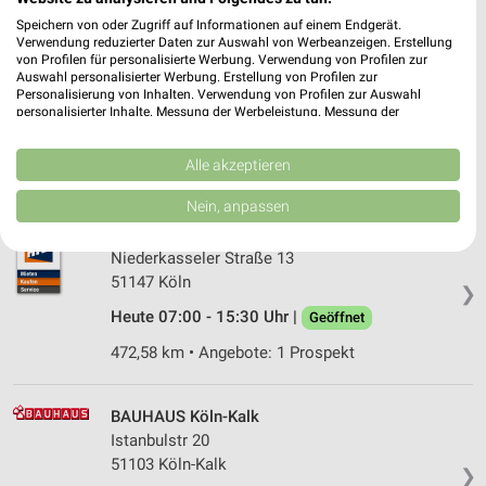
Speichern von oder Zugriff auf Informationen auf einem Endgerät.
Verwendung reduzierter Daten zur Auswahl von Werbeanzeigen. Erstellung
toom Baumarkt Troisdorf
von Profilen für personalisierte Werbung. Verwendung von Profilen zur
Heuserweg 1-5
Auswahl personalisierter Werbung. Erstellung von Profilen zur
Personalisierung von Inhalten. Verwendung von Profilen zur Auswahl
53842 Troisdorf
❯
personalisierter Inhalte. Messung der Werbeleistung. Messung der
Performance von Inhalten. Analyse von Zielgruppen durch Statistiken oder
Heute 07:00 - 20:00 Uhr |
Geöffnet
Kombinationen von Daten aus verschiedenen Quellen. Entwicklung und
Verbesserung der Angebote. Verwendung reduzierter Daten zur Auswahl
Alle akzeptieren
473,36 km • Angebote: 1 Prospekt
von Inhalten.
Daten können außerhalb der Europäischen Union weitergegeben und in die
Nein, anpassen
USA gesendet werden.
HKL Center Köln Bonn
Ihre Einwilligung und die cookie Richtlinie gelten ausschließlich für diese
Website/App.
Niederkasseler Straße 13
51147 Köln
Partnerliste anzeigen (1 IAB-Anbieter)
❯
Wir nutzen Ihre Daten für folgende Zwecke:
Heute 07:00 - 15:30 Uhr |
Geöffnet
IAB-Verarbeitungszwecke:
472,58 km • Angebote: 1 Prospekt
Speichern von oder Zugriff auf Informationen
auf einem Endgerät
BAUHAUS Köln-Kalk
Verwendung reduzierter Daten zur Auswahl von
Istanbulstr 20
Werbeanzeigen
51103 Köln-Kalk
❯