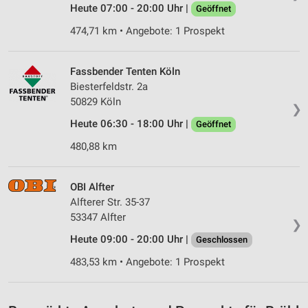
Heute 07:00 - 20:00 Uhr |
Erstellung von Profilen für personalisierte
Geöffnet
Werbung
474,71 km • Angebote: 1 Prospekt
Verwendung von Profilen zur Auswahl
personalisierter Werbung
Fassbender Tenten Köln
Biesterfeldstr. 2a
Erstellung von Profilen zur Personalisierung
von Inhalten
50829 Köln
❯
Heute 06:30 - 18:00 Uhr |
Geöffnet
Verwendung von Profilen zur Auswahl
personalisierter Inhalte
480,88 km
Messung der Werbeleistung
OBI Alfter
Messung der Performance von Inhalten
Alfterer Str. 35-37
53347 Alfter
❯
Analyse von Zielgruppen durch Statistiken oder
Kombinationen von Daten aus verschiedenen
Heute 09:00 - 20:00 Uhr |
Geschlossen
Quellen
483,53 km • Angebote: 1 Prospekt
Entwicklung und Verbesserung der Angebote
Verwendung reduzierter Daten zur Auswahl von