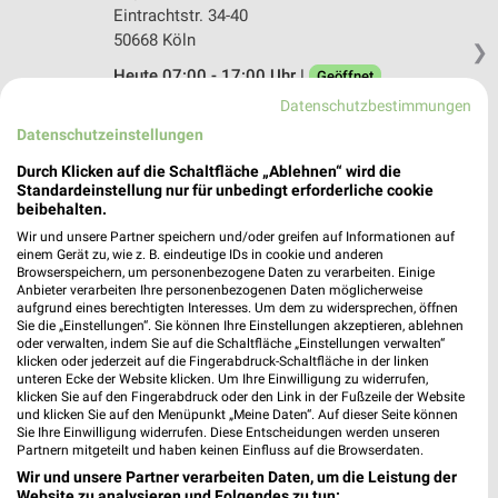
Eintrachtstr. 34-40
50668 Köln
❯
Heute 07:00 - 17:00 Uhr |
Geöffnet
Datenschutzbestimmungen
477,15 km
Datenschutzeinstellungen
Durch Klicken auf die Schaltfläche „Ablehnen“ wird die
BAUHAUS Köln-Porz
Standardeinstellung nur für unbedingt erforderliche cookie
Theodor-Heuss-Str 80-86
beibehalten.
51149 Köln-Porz
❯
Wir und unsere Partner speichern und/oder greifen auf Informationen auf
einem Gerät zu, wie z. B. eindeutige IDs in cookie und anderen
Heute 07:00 - 20:00 Uhr |
Geöffnet
Browserspeichern, um personenbezogene Daten zu verarbeiten. Einige
Anbieter verarbeiten Ihre personenbezogenen Daten möglicherweise
472,03 km • Angebote: 1 Prospekt
aufgrund eines berechtigten Interesses. Um dem zu widersprechen, öffnen
Sie die „Einstellungen“. Sie können Ihre Einstellungen akzeptieren, ablehnen
oder verwalten, indem Sie auf die Schaltfläche „Einstellungen verwalten“
klicken oder jederzeit auf die Fingerabdruck-Schaltfläche in der linken
Schmidt Rudersdorf Bonn
unteren Ecke der Website klicken. Um Ihre Einwilligung zu widerrufen,
Christian-Lassen-Straße 6
klicken Sie auf den Fingerabdruck oder den Link in der Fußzeile der Website
53117 Bonn
und klicken Sie auf den Menüpunkt „Meine Daten“. Auf dieser Seite können
❯
Sie Ihre Einwilligung widerrufen. Diese Entscheidungen werden unseren
Heute 09:00 - 19:00 Uhr |
Geschlossen
Partnern mitgeteilt und haben keinen Einfluss auf die Browserdaten.
Wir und unsere Partner verarbeiten Daten, um die Leistung der
479,85 km
Website zu analysieren und Folgendes zu tun: