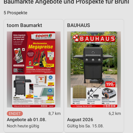
Baumärkte Angebote und Prospekte für Brühl
Inhalten
5 Prospekte
IAB-Besonderheiten:
Verwendung genauer Standortdaten
toom Baumarkt
BAUHAUS
Geräte anhand von aktiv angeforderten
Informationen identifizieren
Nicht-IAB-Verarbeitungszwecke:
Notwendig
Performance
Funktional
Werbung
8,7 km
6,2 km
Angebote ab 01.08.
August 2026
Noch heute gültig
Gültig bis Sa. 15.08.