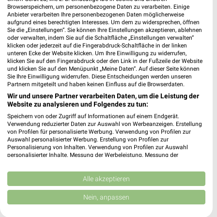
Browserspeichern, um personenbezogene Daten zu verarbeiten. Einige
Anbieter verarbeiten Ihre personenbezogenen Daten möglicherweise
aufgrund eines berechtigten Interesses. Um dem zu widersprechen, öffnen
Sie die „Einstellungen“. Sie können Ihre Einstellungen akzeptieren, ablehnen
oder verwalten, indem Sie auf die Schaltfläche „Einstellungen verwalten“
klicken oder jederzeit auf die Fingerabdruck-Schaltfläche in der linken
unteren Ecke der Website klicken. Um Ihre Einwilligung zu widerrufen,
klicken Sie auf den Fingerabdruck oder den Link in der Fußzeile der Website
und klicken Sie auf den Menüpunkt „Meine Daten“. Auf dieser Seite können
Sie Ihre Einwilligung widerrufen. Diese Entscheidungen werden unseren
Partnern mitgeteilt und haben keinen Einfluss auf die Browserdaten.
Wir und unsere Partner verarbeiten Daten, um die Leistung der
Website zu analysieren und Folgendes zu tun:
Speichern von oder Zugriff auf Informationen auf einem Endgerät.
Verwendung reduzierter Daten zur Auswahl von Werbeanzeigen. Erstellung
von Profilen für personalisierte Werbung. Verwendung von Profilen zur
Auswahl personalisierter Werbung. Erstellung von Profilen zur
0,7 km
4,9 km
Personalisierung von Inhalten. Verwendung von Profilen zur Auswahl
Angebote ab 10.08.
Angebote ab 03.08.
personalisierter Inhalte. Messung der Werbeleistung. Messung der
Performance von Inhalten. Analyse von Zielgruppen durch Statistiken oder
Gültig ab Mo. 10.08.
Noch heute gültig
Kombinationen von Daten aus verschiedenen Quellen. Entwicklung und
Verbesserung der Angebote. Verwendung reduzierter Daten zur Auswahl
Alle akzeptieren
NORMA
Netto Marken-Discount
von Inhalten.
Daten können außerhalb der Europäischen Union weitergegeben und in die
Nein, anpassen
USA gesendet werden.
Ihre Einwilligung und die cookie Richtlinie gelten ausschließlich für diese