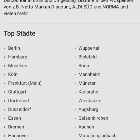
Discounter in Brühl und Umgebung. Blättere in den Prospekten
von z.B. Netto Marken-Discount, ALDI SÜD und NORMA und
vielen mehr.
Top Städte
›
Berlin
›
Wuppertal
›
Hamburg
›
Bielefeld
›
München
›
Bonn
›
Köln
›
Mannheim
›
Frankfurt (Main)
›
Münster
›
Stuttgart
›
Karlsruhe
›
Dortmund
›
Wiesbaden
›
Düsseldorf
›
Augsburg
›
Essen
›
Gelsenkirchen
›
Bremen
›
Aachen
›
Hannover
›
Mönchengladbach