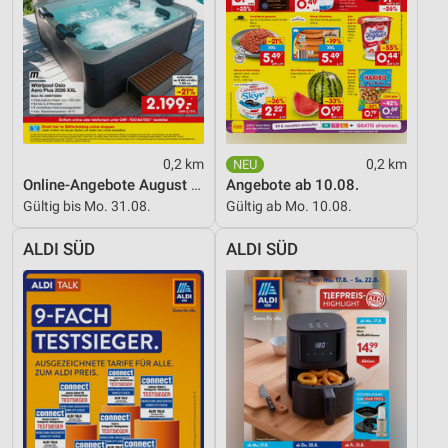
Messung der Werbeleistung
Messung der Performance von Inhalten
Analyse von Zielgruppen durch Statistiken oder
Kombinationen von Daten aus verschiedenen
Quellen
0,2 km
0,2 km
Entwicklung und Verbesserung der Angebote
Online-Angebote August 2026
Angebote ab 10.08.
Gültig bis Mo. 31.08.
Gültig ab Mo. 10.08.
Verwendung reduzierter Daten zur Auswahl von
Inhalten
ALDI SÜD
ALDI SÜD
IAB-Besonderheiten:
Verwendung genauer Standortdaten
Geräte anhand von aktiv angeforderten
Informationen identifizieren
Nicht-IAB-Verarbeitungszwecke:
Notwendig