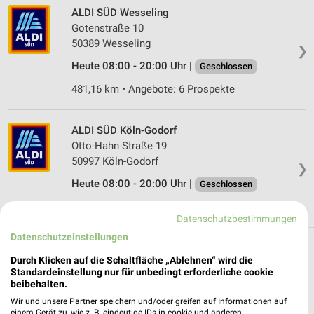
ALDI SÜD Wesseling
Gotenstraße 10
50389 Wesseling
❯
Heute 08:00 - 20:00 Uhr |
Geschlossen
481,16 km • Angebote: 6 Prospekte
ALDI SÜD Köln-Godorf
Otto-Hahn-Straße 19
50997 Köln-Godorf
❯
Heute 08:00 - 20:00 Uhr |
Geschlossen
480,25 km • Angebote: 6 Prospekte
Datenschutzbestimmungen
Datenschutzeinstellungen
Discounter Angebote und Prospekte für Brühl
Durch Klicken auf die Schaltfläche „Ablehnen“ wird die
Standardeinstellung nur für unbedingt erforderliche cookie
17 Prospekte
beibehalten.
Wir und unsere Partner speichern und/oder greifen auf Informationen auf
Lidl
PENNY
einem Gerät zu, wie z. B. eindeutige IDs in cookie und anderen