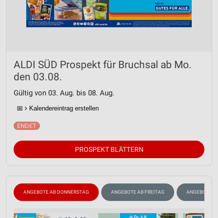
ALDI SÜD Prospekt für Bruchsal ab Mo.
den 03.08.
Gültig von 03. Aug. bis 08. Aug.
📅
Kalendereintrag erstellen
PROSPEKT BLÄTTERN
ANGEBOTE AB DONNERSTAG
ANGEBOTE AB FREITAG
ANGEBOTE A