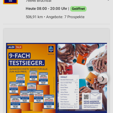
76646 Bruchsal
Heute 08:00 - 20:00 Uhr |
Geöffnet
Geräte anhand von aktiv angeforderten
Informationen identifizieren
506,91 km • Angebote: 7 Prospekte
Nicht-IAB-Verarbeitungszwecke:
Notwendig
Performance
Funktional
Werbung
❯