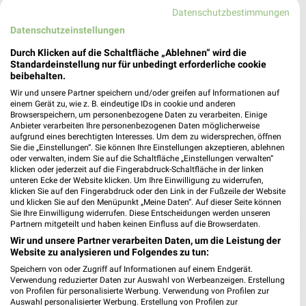
❯
76646 Bruchsal
Datenschutzbestimmungen
Datenschutzeinstellungen
Heute 08:00 - 20:00 Uhr |
Geöffnet
Durch Klicken auf die Schaltfläche „Ablehnen“ wird die
506,91 km • Angebote: 7 Prospekte
Standardeinstellung nur für unbedingt erforderliche cookie
beibehalten.
Wir und unsere Partner speichern und/oder greifen auf Informationen auf
einem Gerät zu, wie z. B. eindeutige IDs in cookie und anderen
Browserspeichern, um personenbezogene Daten zu verarbeiten. Einige
Anbieter verarbeiten Ihre personenbezogenen Daten möglicherweise
aufgrund eines berechtigten Interesses. Um dem zu widersprechen, öffnen
Sie die „Einstellungen“. Sie können Ihre Einstellungen akzeptieren, ablehnen
oder verwalten, indem Sie auf die Schaltfläche „Einstellungen verwalten“
klicken oder jederzeit auf die Fingerabdruck-Schaltfläche in der linken
unteren Ecke der Website klicken. Um Ihre Einwilligung zu widerrufen,
klicken Sie auf den Fingerabdruck oder den Link in der Fußzeile der Website
und klicken Sie auf den Menüpunkt „Meine Daten“. Auf dieser Seite können
Sie Ihre Einwilligung widerrufen. Diese Entscheidungen werden unseren
❯
Partnern mitgeteilt und haben keinen Einfluss auf die Browserdaten.
Wir und unsere Partner verarbeiten Daten, um die Leistung der
Website zu analysieren und Folgendes zu tun:
Speichern von oder Zugriff auf Informationen auf einem Endgerät.
Verwendung reduzierter Daten zur Auswahl von Werbeanzeigen. Erstellung
von Profilen für personalisierte Werbung. Verwendung von Profilen zur
Auswahl personalisierter Werbung. Erstellung von Profilen zur