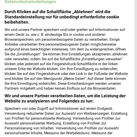
Datenschutzeinstellungen
Durch Klicken auf die Schaltfläche „Ablehnen“ wird die
Standardeinstellung nur für unbedingt erforderliche cookie
beibehalten.
Wir und unsere Partner speichern und/oder greifen auf Informationen auf
einem Gerät zu, wie z. B. eindeutige IDs in cookie und anderen
17,2 km
1,1 km
Browserspeichern, um personenbezogene Daten zu verarbeiten. Einige
Anbieter verarbeiten Ihre personenbezogenen Daten möglicherweise
Angebote ab 08.08.
Herbstliche Deko-Woche
aufgrund eines berechtigten Interesses. Um dem zu widersprechen, öffnen
Gültig bis Fr. 21.08.
Gültig bis Di. 01.09.
Sie die „Einstellungen“. Sie können Ihre Einstellungen akzeptieren, ablehnen
oder verwalten, indem Sie auf die Schaltfläche „Einstellungen verwalten“
klicken oder jederzeit auf die Fingerabdruck-Schaltfläche in der linken
NKD
Tchibo
unteren Ecke der Website klicken. Um Ihre Einwilligung zu widerrufen,
klicken Sie auf den Fingerabdruck oder den Link in der Fußzeile der Website
und klicken Sie auf den Menüpunkt „Meine Daten“. Auf dieser Seite können
Sie Ihre Einwilligung widerrufen. Diese Entscheidungen werden unseren
Partnern mitgeteilt und haben keinen Einfluss auf die Browserdaten.
Wir und unsere Partner verarbeiten Daten, um die Leistung der
Website zu analysieren und Folgendes zu tun:
Speichern von oder Zugriff auf Informationen auf einem Endgerät.
Verwendung reduzierter Daten zur Auswahl von Werbeanzeigen. Erstellung
von Profilen für personalisierte Werbung. Verwendung von Profilen zur
Auswahl personalisierter Werbung. Erstellung von Profilen zur
Personalisierung von Inhalten. Verwendung von Profilen zur Auswahl
personalisierter Inhalte. Messung der Werbeleistung. Messung der