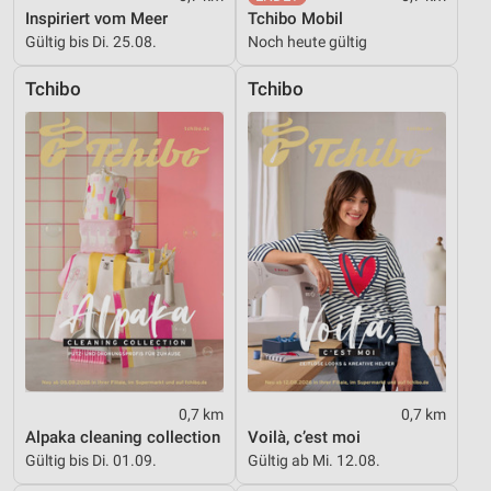
Erstellung von Profilen zur Personalisierung
Inspiriert vom Meer
Tchibo Mobil
von Inhalten
Gültig bis Di. 25.08.
Noch heute gültig
Verwendung von Profilen zur Auswahl
Tchibo
Tchibo
personalisierter Inhalte
Messung der Werbeleistung
Messung der Performance von Inhalten
Analyse von Zielgruppen durch Statistiken oder
Kombinationen von Daten aus verschiedenen
Quellen
Entwicklung und Verbesserung der Angebote
Verwendung reduzierter Daten zur Auswahl von
Inhalten
IAB-Besonderheiten:
0,7 km
0,7 km
Alpaka cleaning collection
Voilà, c’est moi
Verwendung genauer Standortdaten
Gültig bis Di. 01.09.
Gültig ab Mi. 12.08.