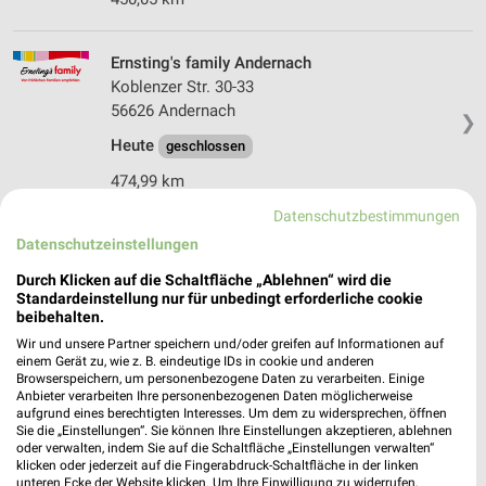
Ernsting's family Andernach
Koblenzer Str. 30-33
56626 Andernach
❯
Heute
geschlossen
474,99 km
Datenschutzbestimmungen
Datenschutzeinstellungen
Ernsting's family Kastellaun
Johann-Sebastian-Bach-Straße 24
Durch Klicken auf die Schaltfläche „Ablehnen“ wird die
56288 Kastellaun
Standardeinstellung nur für unbedingt erforderliche cookie
❯
beibehalten.
Heute
geschlossen
Wir und unsere Partner speichern und/oder greifen auf Informationen auf
einem Gerät zu, wie z. B. eindeutige IDs in cookie und anderen
496,35 km
Browserspeichern, um personenbezogene Daten zu verarbeiten. Einige
Anbieter verarbeiten Ihre personenbezogenen Daten möglicherweise
aufgrund eines berechtigten Interesses. Um dem zu widersprechen, öffnen
Ernsting's family Mayen
Sie die „Einstellungen“. Sie können Ihre Einstellungen akzeptieren, ablehnen
oder verwalten, indem Sie auf die Schaltfläche „Einstellungen verwalten“
Hausener Straße 2-6
klicken oder jederzeit auf die Fingerabdruck-Schaltfläche in der linken
56727 Mayen
unteren Ecke der Website klicken. Um Ihre Einwilligung zu widerrufen,