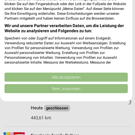
❯
klicken Sie auf den Fingerabdruck oder den Link in der Fußzeile der Website
Heute
geschlossen
und klicken Sie auf den Menüpunkt „Meine Daten“. Auf dieser Seite können
Sie Ihre Einwilligung widerrufen. Diese Entscheidungen werden unseren
491,61 km
Partnern mitgeteilt und haben keinen Einfluss auf die Browserdaten.
Wir und unsere Partner verarbeiten Daten, um die Leistung der
Website zu analysieren und Folgendes zu tun:
Ernsting's family Mayen
Speichern von oder Zugriff auf Informationen auf einem Endgerät.
Marktstraße 27
Verwendung reduzierter Daten zur Auswahl von Werbeanzeigen. Erstellung
56727 Mayen
von Profilen für personalisierte Werbung. Verwendung von Profilen zur
❯
Auswahl personalisierter Werbung. Erstellung von Profilen zur
Heute
geschlossen
Personalisierung von Inhalten. Verwendung von Profilen zur Auswahl
personalisierter Inhalte. Messung der Werbeleistung. Messung der
492,69 km
Performance von Inhalten. Analyse von Zielgruppen durch Statistiken oder
Kombinationen von Daten aus verschiedenen Quellen. Entwicklung und
Verbesserung der Angebote. Verwendung reduzierter Daten zur Auswahl
Alle akzeptieren
von Inhalten.
Ernsting's family Diez
Daten können außerhalb der Europäischen Union weitergegeben und in die
Nein, anpassen
Marktplatz 1+3
USA gesendet werden.
65582 Diez
Ihre Einwilligung und die cookie Richtlinie gelten ausschließlich für diese
❯
Website/App.
Heute
geschlossen
Partnerliste anzeigen (1 IAB-Anbieter)
443,61 km
Wir nutzen Ihre Daten für folgende Zwecke:
IAB-Verarbeitungszwecke:
Speichern von oder Zugriff auf Informationen