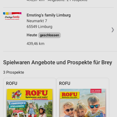
Quellen
Entwicklung und Verbesserung der Angebote
Ernsting's family Limburg
Neumarkt 7
Verwendung reduzierter Daten zur Auswahl von
65549 Limburg
❯
Inhalten
Heute
geschlossen
IAB-Besonderheiten:
439,46 km
Verwendung genauer Standortdaten
Geräte anhand von aktiv angeforderten
Spielwaren Angebote und Prospekte für Brey
Informationen identifizieren
Nicht-IAB-Verarbeitungszwecke:
3 Prospekte
Notwendig
ROFU
ROFU
Performance
Funktional
Werbung