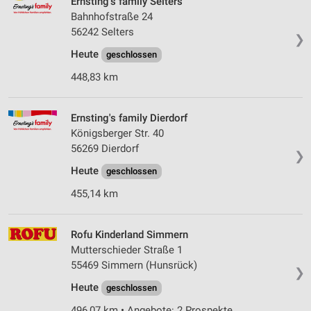
Ernsting's family Selters
auf einem Endgerät
Bahnhofstraße 24
56242 Selters
❯
Verwendung reduzierter Daten zur Auswahl von
Werbeanzeigen
Heute
geschlossen
448,83 km
Erstellung von Profilen für personalisierte
Werbung
Ernsting's family Dierdorf
Verwendung von Profilen zur Auswahl
personalisierter Werbung
Königsberger Str. 40
56269 Dierdorf
❯
Erstellung von Profilen zur Personalisierung
Heute
geschlossen
von Inhalten
455,14 km
Verwendung von Profilen zur Auswahl
personalisierter Inhalte
Rofu Kinderland Simmern
Messung der Werbeleistung
Mutterschieder Straße 1
55469 Simmern (Hunsrück)
Messung der Performance von Inhalten
❯
Heute
geschlossen
Analyse von Zielgruppen durch Statistiken oder
496,07 km • Angebote: 2 Prospekte
Kombinationen von Daten aus verschiedenen