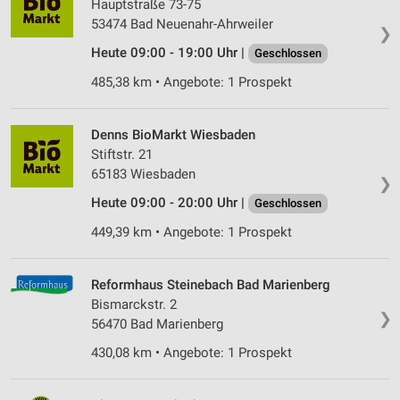
Hauptstraße 73-75
Partnerliste anzeigen (1 IAB-Anbieter)
53474 Bad Neuenahr-Ahrweiler
❯
Wir nutzen Ihre Daten für folgende Zwecke:
Heute 09:00 - 19:00 Uhr |
Geschlossen
IAB-Verarbeitungszwecke:
Speichern von oder Zugriff auf Informationen
485,38 km • Angebote: 1 Prospekt
auf einem Endgerät
Verwendung reduzierter Daten zur Auswahl von
Denns BioMarkt Wiesbaden
Werbeanzeigen
Stiftstr. 21
65183 Wiesbaden
❯
Erstellung von Profilen für personalisierte
Werbung
Heute 09:00 - 20:00 Uhr |
Geschlossen
449,39 km • Angebote: 1 Prospekt
Verwendung von Profilen zur Auswahl
personalisierter Werbung
Reformhaus Steinebach Bad Marienberg
Erstellung von Profilen zur Personalisierung
von Inhalten
Bismarckstr. 2
❯
56470 Bad Marienberg
Verwendung von Profilen zur Auswahl
430,08 km • Angebote: 1 Prospekt
personalisierter Inhalte
Messung der Werbeleistung