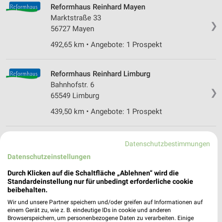
Reformhaus Reinhard Mayen
Marktstraße 33
❯
56727 Mayen
492,65 km • Angebote: 1 Prospekt
Reformhaus Reinhard Limburg
Bahnhofstr. 6
❯
65549 Limburg
439,50 km • Angebote: 1 Prospekt
ReformGut - Das Reformhaus Cochem
Datenschutzbestimmungen
Markt 15
Datenschutzeinstellungen
❯
56812 Cochem
Durch Klicken auf die Schaltfläche „Ablehnen“ wird die
507,28 km • Angebote: 1 Prospekt
Standardeinstellung nur für unbedingt erforderliche cookie
beibehalten.
Wir und unsere Partner speichern und/oder greifen auf Informationen auf
Reformhaus Pothmann Bad Bodendorf Sinzig-
einem Gerät zu, wie z. B. eindeutige IDs in cookie und anderen
Bad Bodendorf
Browserspeichern, um personenbezogene Daten zu verarbeiten. Einige