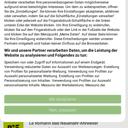
Anbieter verarbeiten Ihre personenbezogenen Daten möglicherweise
Bahnhofstr. 9
❯
aufgrund eines berechtigten Interesses. Um dem zu widersprechen, öffnen
53489 Sinzig-Bad Bodendorf
Sie die „Einstellungen“. Sie können Ihre Einstellungen akzeptieren, ablehnen
oder verwalten, indem Sie auf die Schaltfläche „Einstellungen verwalten“
480,17 km • Angebote: 1 Prospekt
klicken oder jederzeit auf die Fingerabdruck-Schaltfläche in der linken
unteren Ecke der Website klicken. Um Ihre Einwilligung zu widerrufen,
klicken Sie auf den Fingerabdruck oder den Link in der Fußzeile der Website
und klicken Sie auf den Menüpunkt „Meine Daten“. Auf dieser Seite können
Denns BioMarkt Idstein
Sie Ihre Einwilligung widerrufen. Diese Entscheidungen werden unseren
Limburger Str. 38 - 40
Partnern mitgeteilt und haben keinen Einfluss auf die Browserdaten.
65510 Idstein
Wir und unsere Partner verarbeiten Daten, um die Leistung der
❯
Website zu analysieren und Folgendes zu tun:
Heute 08:00 - 20:00 Uhr |
Geschlossen
Speichern von oder Zugriff auf Informationen auf einem Endgerät.
Verwendung reduzierter Daten zur Auswahl von Werbeanzeigen. Erstellung
438,49 km • Angebote: 1 Prospekt
von Profilen für personalisierte Werbung. Verwendung von Profilen zur
Auswahl personalisierter Werbung. Erstellung von Profilen zur
Personalisierung von Inhalten. Verwendung von Profilen zur Auswahl
Reformhaus Reinhard Bad Camberg
personalisierter Inhalte. Messung der Werbeleistung. Messung der
Performance von Inhalten. Analyse von Zielgruppen durch Statistiken oder
Frankfurter Straße 34
Kombinationen von Daten aus verschiedenen Quellen. Entwicklung und
❯
65520 Bad Camberg
Verbesserung der Angebote. Verwendung reduzierter Daten zur Auswahl
Alle akzeptieren
von Inhalten.
433,47 km • Angebote: 1 Prospekt
Daten können außerhalb der Europäischen Union weitergegeben und in die
Nein, anpassen
USA gesendet werden.
Ihre Einwilligung und die cookie Richtlinie gelten ausschließlich für diese
Le Romarin Bad Neuenahr-Ahrweiler
Website/App.