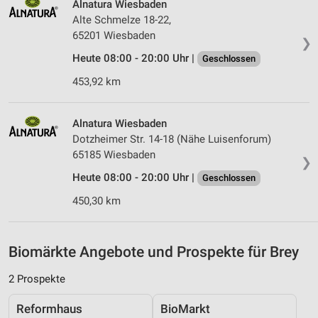
Alnatura Wiesbaden
Alte Schmelze 18-22,
Messung der Performance von Inhalten
65201 Wiesbaden
❯
Analyse von Zielgruppen durch Statistiken oder
Heute 08:00 - 20:00 Uhr |
Geschlossen
Kombinationen von Daten aus verschiedenen
Quellen
453,92 km
Entwicklung und Verbesserung der Angebote
Alnatura Wiesbaden
Verwendung reduzierter Daten zur Auswahl von
Dotzheimer Str. 14-18 (Nähe Luisenforum)
Inhalten
65185 Wiesbaden
❯
IAB-Besonderheiten:
Heute 08:00 - 20:00 Uhr |
Geschlossen
Verwendung genauer Standortdaten
450,30 km
Geräte anhand von aktiv angeforderten
Informationen identifizieren
Biomärkte Angebote und Prospekte für Brey
Nicht-IAB-Verarbeitungszwecke:
Notwendig
2 Prospekte
Performance
Reformhaus
BioMarkt