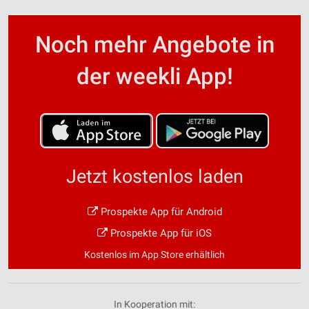
Noch mehr Angebote in
der weekli App!
Jetzt kostenlos laden
Prospekte App für Android
Prospekte App für iOS
Kostenlos im App Store erhältlich
In Kooperation mit: