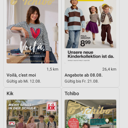
Erstellung von Profilen für personalisierte
Werbung
Verwendung von Profilen zur Auswahl
personalisierter Werbung
Erstellung von Profilen zur Personalisierung
von Inhalten
Verwendung von Profilen zur Auswahl
personalisierter Inhalte
Messung der Werbeleistung
1,5 km
26,4 km
Voilà, c’est moi
Angebote ab 08.08.
Messung der Performance von Inhalten
Gültig ab Mi. 12.08.
Gültig bis Fr. 21.08.
Analyse von Zielgruppen durch Statistiken oder
Kik
Tchibo
Kombinationen von Daten aus verschiedenen
Quellen
Entwicklung und Verbesserung der Angebote
Verwendung reduzierter Daten zur Auswahl von
Inhalten