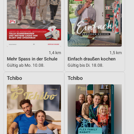
IAB-Besonderheiten:
Verwendung genauer Standortdaten
Geräte anhand von aktiv angeforderten
Informationen identifizieren
Nicht-IAB-Verarbeitungszwecke:
1,4 km
1,5 km
Notwendig
Mehr Spass in der Schule
Einfach draußen kochen
Gültig ab Mo. 10.08.
Gültig bis Di. 18.08.
Performance
Tchibo
Tchibo
Funktional
Werbung