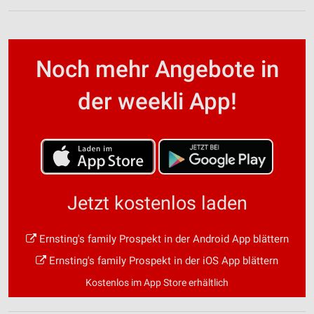
Noch mehr Angebote in
der weekli App!
Jetzt kostenlos laden
Ernsting's family Prospekt in der Android App blättern
Ernsting's family Prospekt in der iOS App blättern
Kostenlos im App Store erhältlich