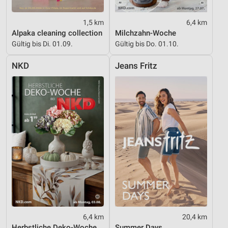
1,5 km
6,4 km
Alpaka cleaning collection
Milchzahn-Woche
Gültig bis Di. 01.09.
Gültig bis Do. 01.10.
NKD
Jeans Fritz
6,4 km
20,4 km
Herbstliche Deko-Woche
Summer Days