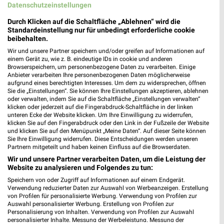
Datenschutzeinstellungen
Durch Klicken auf die Schaltfläche „Ablehnen“ wird die
Standardeinstellung nur für unbedingt erforderliche cookie
beibehalten.
Wir und unsere Partner speichern und/oder greifen auf Informationen auf
einem Gerät zu, wie z. B. eindeutige IDs in cookie und anderen
Browserspeichern, um personenbezogene Daten zu verarbeiten. Einige
Anbieter verarbeiten Ihre personenbezogenen Daten möglicherweise
aufgrund eines berechtigten Interesses. Um dem zu widersprechen, öffnen
Sie die „Einstellungen“. Sie können Ihre Einstellungen akzeptieren, ablehnen
oder verwalten, indem Sie auf die Schaltfläche „Einstellungen verwalten“
klicken oder jederzeit auf die Fingerabdruck-Schaltfläche in der linken
unteren Ecke der Website klicken. Um Ihre Einwilligung zu widerrufen,
klicken Sie auf den Fingerabdruck oder den Link in der Fußzeile der Website
und klicken Sie auf den Menüpunkt „Meine Daten“. Auf dieser Seite können
13,6 km
11,3 km
Sie Ihre Einwilligung widerrufen. Diese Entscheidungen werden unseren
Partnern mitgeteilt und haben keinen Einfluss auf die Browserdaten.
Angebote ab 08.08.
Angebote ab 10.08.
Gültig bis Fr. 14.08.
Gültig ab Mo. 10.08.
Wir und unsere Partner verarbeiten Daten, um die Leistung der
Website zu analysieren und Folgendes zu tun:
XXXLutz
XXXLutz
Speichern von oder Zugriff auf Informationen auf einem Endgerät.
Verwendung reduzierter Daten zur Auswahl von Werbeanzeigen. Erstellung
von Profilen für personalisierte Werbung. Verwendung von Profilen zur
Auswahl personalisierter Werbung. Erstellung von Profilen zur
Personalisierung von Inhalten. Verwendung von Profilen zur Auswahl
personalisierter Inhalte. Messung der Werbeleistung. Messung der