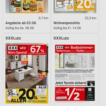
Informationen identifizieren
Nicht-IAB-Verarbeitungszwecke:
0,7 km
32,3 km
Notwendig
Angebote ab 03.08.
Wohnenpreishits
Gültig bis Sa. 08.08.
Gültig bis Fr. 14.08.
Performance
XXXLutz
XXXLutz
Funktional
Werbung