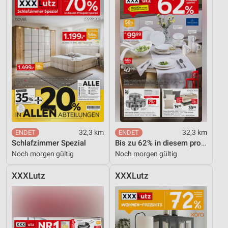
32,3 km
32,3 km
Schlafzimmer Spezial
Bis zu 62% in diesem prospekt
Noch morgen gültig
Noch morgen gültig
XXXLutz
XXXLutz