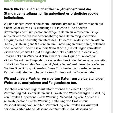
Datenschutzeinstellungen
Durch Klicken auf die Schaltfläche „Ablehnen“ wird die
Standardeinstellung nur für unbedingt erforderliche cookie
beibehalten.
Wir und unsere Partner speichern und/oder greifen auf Informationen auf
einem Gerät zu, wie z. B. eindeutige IDs in cookie und anderen
Browserspeichern, um personenbezogene Daten zu verarbeiten. Einige
Anbieter verarbeiten Ihre personenbezogenen Daten möglicherweise
aufgrund eines berechtigten Interesses. Um dem zu widersprechen, öffnen
Sie die „Einstellungen“. Sie können Ihre Einstellungen akzeptieren, ablehnen
oder verwalten, indem Sie auf die Schaltfläche „Einstellungen verwalten“
klicken oder jederzeit auf die Fingerabdruck-Schaltfläche in der linken
unteren Ecke der Website klicken. Um Ihre Einwilligung zu widerrufen,
klicken Sie auf den Fingerabdruck oder den Link in der Fußzeile der Website
und klicken Sie auf den Menüpunkt „Meine Daten“. Auf dieser Seite können
Sie Ihre Einwilligung widerrufen. Diese Entscheidungen werden unseren
0,6 km
21,1 km
Partnern mitgeteilt und haben keinen Einfluss auf die Browserdaten.
Angebote ab 03.08.
Angebote ab 01.08.
Wir und unsere Partner verarbeiten Daten, um die Leistung der
Gültig bis Sa. 08.08.
Noch morgen gültig
Website zu analysieren und Folgendes zu tun:
Speichern von oder Zugriff auf Informationen auf einem Endgerät.
PENNY
XXXLutz
Verwendung reduzierter Daten zur Auswahl von Werbeanzeigen. Erstellung
von Profilen für personalisierte Werbung. Verwendung von Profilen zur
Auswahl personalisierter Werbung. Erstellung von Profilen zur
Personalisierung von Inhalten. Verwendung von Profilen zur Auswahl
personalisierter Inhalte. Messung der Werbeleistung. Messung der