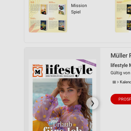
Messung der Performance von Inhalten
Mission
Spiel
Analyse von Zielgruppen durch Statistiken oder Kombinationen 
Quellen
Entwicklung und Verbesserung der Angebote
Verwendung reduzierter Daten zur Auswahl von Inhalten
Müller 
IAB-Besonderheiten:
Verwendung genauer Standortdaten
lifestyle
Gültig von 
Geräte anhand von aktiv angeforderten Informationen identifizie
📅
Kalende
Nicht-IAB-Verarbeitungszwecke:
Notwendig
PROSP
❯
Performance
Funktional
Werbung