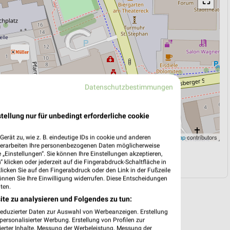
⛶
Datenschutzbestimmungen
tellung nur für unbedingt erforderliche cookie
Leaflet
|
©
OpenStreetMap
contributors
erät zu, wie z. B. eindeutige IDs in cookie und anderen
verarbeiten Ihre personenbezogenen Daten möglicherweise
„Einstellungen“. Sie können Ihre Einstellungen akzeptieren,
N
NAVIGATION MIT GOOGLE/IOS MAPS
 klicken oder jederzeit auf die Fingerabdruck-Schaltfläche in
klicken Sie auf den Fingerabdruck oder den Link in der Fußzeile
önnen Sie Ihre Einwilligung widerrufen. Diese Entscheidungen
ten.
ite zu analysieren und Folgendes zu tun:
reduzierter Daten zur Auswahl von Werbeanzeigen. Erstellung
ersonalisierter Werbung. Erstellung von Profilen zur
ierter Inhalte. Messung der Werbeleistung. Messung der