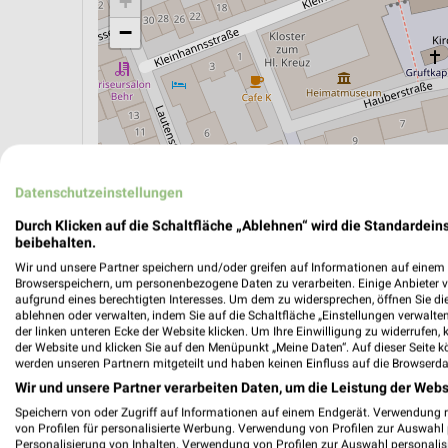
+
−
Datenschutzeinstellungen
Durch Klicken auf die Schaltfläche „Ablehnen“ wird die Standardeins
beibehalten.
Wir und unsere Partner speichern und/oder greifen auf Informationen auf einem G
Browserspeichern, um personenbezogene Daten zu verarbeiten. Einige Anbieter 
aufgrund eines berechtigten Interesses. Um dem zu widersprechen, öffnen Sie die 
ÖPNV ANZEIGEN
LADESÄULEN ANZEIGE
ablehnen oder verwalten, indem Sie auf die Schaltfläche „Einstellungen verwalten“
der linken unteren Ecke der Website klicken. Um Ihre Einwilligung zu widerrufen, 
der Website und klicken Sie auf den Menüpunkt „Meine Daten“. Auf dieser Seite k
werden unseren Partnern mitgeteilt und haben keinen Einfluss auf die Browserda
Aktuelle Angebote in dieser Filiale
Wir und unsere Partner verarbeiten Daten, um die Leistung der Webs
Anzahl Prospekte: 3
Speichern von oder Zugriff auf Informationen auf einem Endgerät. Verwendung 
von Profilen für personalisierte Werbung. Verwendung von Profilen zur Auswahl p
Letztes Prospektupdate: vor 7 Tagen
Personalisierung von Inhalten. Verwendung von Profilen zur Auswahl personalis