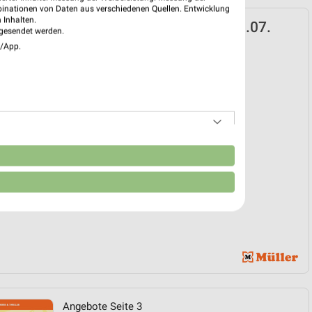
binationen von Daten aus verschiedenen Quellen. Entwicklung
 Inhalten.
Prospekt für Mindelheim ab Mi. den 01.07.
gesendet werden.
e/App.
bücher
01. Jul. bis 30. Sep.
reintrag erstellen
EKT BLÄTTERN
n
Angebote Seite 3