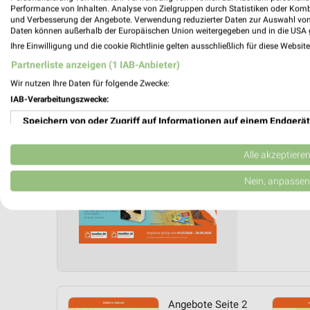
Performance von Inhalten. Analyse von Zielgruppen durch Statistiken oder Kom
und Verbesserung der Angebote. Verwendung reduzierter Daten zur Auswahl von
Müller 
Daten können außerhalb der Europäischen Union weitergegeben und in die USA 
Ihre Einwilligung und die cookie Richtlinie gelten ausschließlich für diese Websit
Taschen
Partnerliste anzeigen (1 IAB-Anbieter)
Gültig von 
Wir nutzen Ihre Daten für folgende Zwecke:
📅
Kalende
IAB-Verarbeitungszwecke:
Speichern von oder Zugriff auf Informationen auf einem Endgerät
PROSP
❯
Verwendung reduzierter Daten zur Auswahl von Werbeanzeigen
Alle akzeptiere
Erstellung von Profilen für personalisierte Werbung
Nein, anpassen
Verwendung von Profilen zur Auswahl personalisierter Werbung
Erstellung von Profilen zur Personalisierung von Inhalten
Verwendung von Profilen zur Auswahl personalisierter Inhalte
Messung der Werbeleistung
Angebote Seite 2