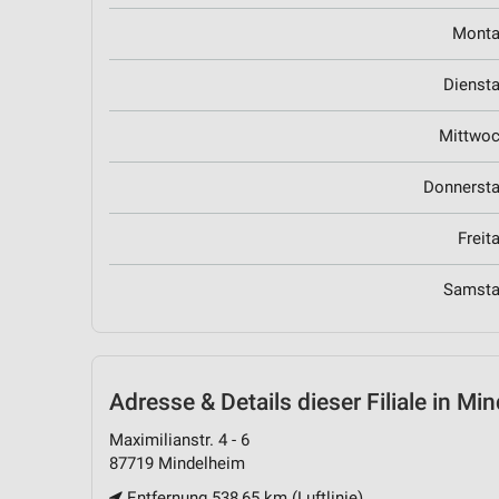
Mont
Dienst
Mittwo
Donnerst
Freit
Samst
Adresse & Details
dieser Filiale in Mi
Maximilianstr. 4 - 6
87719 Mindelheim
Entfernung 538,65 km (Luftlinie)