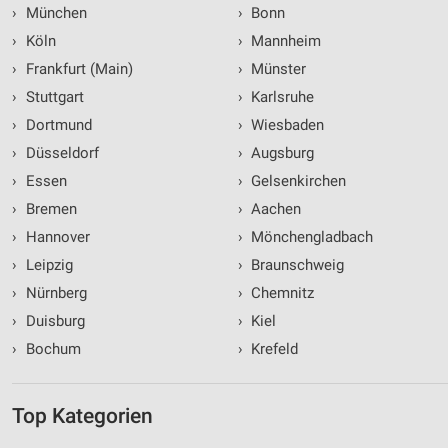
›
München
›
Bonn
Verwendung genauer Standortdaten
›
Köln
›
Mannheim
Geräte anhand von aktiv angeforderten
›
Frankfurt (Main)
›
Münster
Informationen identifizieren
›
Stuttgart
›
Karlsruhe
Nicht-IAB-Verarbeitungszwecke:
›
Dortmund
›
Wiesbaden
Notwendig
›
Düsseldorf
›
Augsburg
›
Essen
›
Gelsenkirchen
Performance
›
Bremen
›
Aachen
Funktional
›
Hannover
›
Mönchengladbach
›
Leipzig
›
Braunschweig
Werbung
›
Nürnberg
›
Chemnitz
›
Duisburg
›
Kiel
›
Bochum
›
Krefeld
Top Kategorien