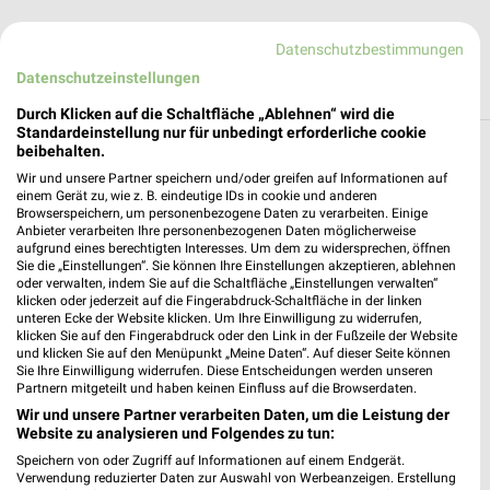
Datenschutzbestimmungen
Datenschutzeinstellungen
Durch Klicken auf die Schaltfläche „Ablehnen“ wird die
Standardeinstellung nur für unbedingt erforderliche cookie
beibehalten.
Reisen & Tourismus Angebote und Prospekte
Wir und unsere Partner speichern und/oder greifen auf Informationen auf
für Breitenbrunn
einem Gerät zu, wie z. B. eindeutige IDs in cookie und anderen
Browserspeichern, um personenbezogene Daten zu verarbeiten. Einige
Anbieter verarbeiten Ihre personenbezogenen Daten möglicherweise
3 Prospekte
aufgrund eines berechtigten Interesses. Um dem zu widersprechen, öffnen
Sie die „Einstellungen“. Sie können Ihre Einstellungen akzeptieren, ablehnen
Kaufland
Netto Marken-Discount
oder verwalten, indem Sie auf die Schaltfläche „Einstellungen verwalten“
klicken oder jederzeit auf die Fingerabdruck-Schaltfläche in der linken
unteren Ecke der Website klicken. Um Ihre Einwilligung zu widerrufen,
klicken Sie auf den Fingerabdruck oder den Link in der Fußzeile der Website
und klicken Sie auf den Menüpunkt „Meine Daten“. Auf dieser Seite können
Sie Ihre Einwilligung widerrufen. Diese Entscheidungen werden unseren
Partnern mitgeteilt und haben keinen Einfluss auf die Browserdaten.
Wir und unsere Partner verarbeiten Daten, um die Leistung der
Website zu analysieren und Folgendes zu tun:
Speichern von oder Zugriff auf Informationen auf einem Endgerät.
Verwendung reduzierter Daten zur Auswahl von Werbeanzeigen. Erstellung