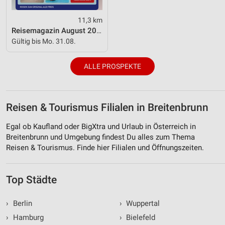
Verwendung von Profilen zur Auswahl
personalisierter Werbung
11,3 km
Reisemagazin August 2026
Erstellung von Profilen zur Personalisierung
Gültig bis Mo. 31.08.
von Inhalten
ALLE PROSPEKTE
Verwendung von Profilen zur Auswahl
personalisierter Inhalte
Messung der Werbeleistung
Reisen & Tourismus Filialen in Breitenbrunn
Messung der Performance von Inhalten
Egal ob Kaufland oder BigXtra und Urlaub in Österreich in
Breitenbrunn und Umgebung findest Du alles zum Thema
Analyse von Zielgruppen durch Statistiken oder
Kombinationen von Daten aus verschiedenen
Reisen & Tourismus. Finde hier Filialen und Öffnungszeiten.
Quellen
Entwicklung und Verbesserung der Angebote
Top Städte
Verwendung reduzierter Daten zur Auswahl von
›
Berlin
›
Wuppertal
Inhalten
›
Hamburg
›
Bielefeld
IAB-Besonderheiten: