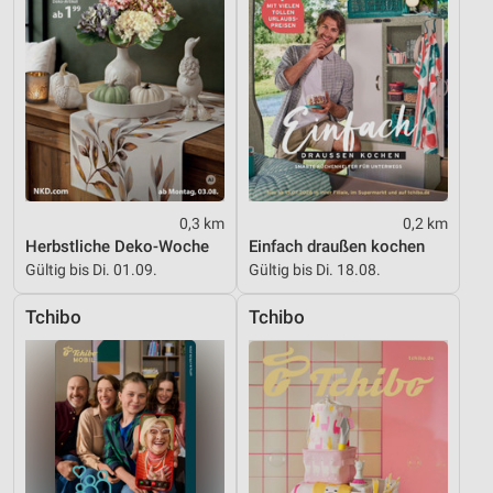
Analyse von Zielgruppen durch Statistiken oder
Kombinationen von Daten aus verschiedenen
Quellen
Entwicklung und Verbesserung der Angebote
Verwendung reduzierter Daten zur Auswahl von
Inhalten
IAB-Besonderheiten:
0,3 km
0,2 km
Verwendung genauer Standortdaten
Herbstliche Deko-Woche
Einfach draußen kochen
Gültig bis Di. 01.09.
Gültig bis Di. 18.08.
Geräte anhand von aktiv angeforderten
Informationen identifizieren
Tchibo
Tchibo
Nicht-IAB-Verarbeitungszwecke:
Notwendig
Performance
Funktional