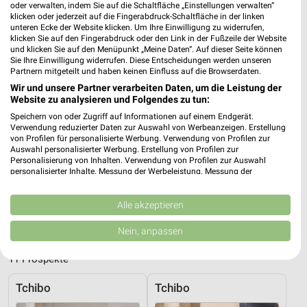
oder verwalten, indem Sie auf die Schaltfläche „Einstellungen verwalten“
klicken oder jederzeit auf die Fingerabdruck-Schaltfläche in der linken
unteren Ecke der Website klicken. Um Ihre Einwilligung zu widerrufen,
klicken Sie auf den Fingerabdruck oder den Link in der Fußzeile der Website
und klicken Sie auf den Menüpunkt „Meine Daten“. Auf dieser Seite können
Sie Ihre Einwilligung widerrufen. Diese Entscheidungen werden unseren
Adresse, Öffnungszeiten und Entfernung für
Partnern mitgeteilt und haben keinen Einfluss auf die Browserdaten.
die Takko Fashion Filiale in Freilassing
Wir und unsere Partner verarbeiten Daten, um die Leistung der
Website zu analysieren und Folgendes zu tun:
Adresse, Öffnungszeiten und Entfernung alles rund um die
Speichern von oder Zugriff auf Informationen auf einem Endgerät.
Takko Fashion Filiale in Freilassing. Den schnellsten Weg zu
Verwendung reduzierter Daten zur Auswahl von Werbeanzeigen. Erstellung
Deiner Lieblingsfiliale kannst Du über die Routen-Funktion
von Profilen für personalisierte Werbung. Verwendung von Profilen zur
Auswahl personalisierter Werbung. Erstellung von Profilen zur
finden. Wenn Du auf der Suche nach aktuellen Schnäppchen von
Personalisierung von Inhalten. Verwendung von Profilen zur Auswahl
Takko bist, dann schau doch mal in die aktuellen Prospekte und
personalisierter Inhalte. Messung der Werbeleistung. Messung der
Angebote. Da ist sicher etwas passendes für Dich dabei.
Performance von Inhalten. Analyse von Zielgruppen durch Statistiken oder
Kombinationen von Daten aus verschiedenen Quellen. Entwicklung und
Verbesserung der Angebote. Verwendung reduzierter Daten zur Auswahl
Alle akzeptieren
Mode & Bekleidung Angebote für Freilassing
von Inhalten.
Daten können außerhalb der Europäischen Union weitergegeben und in die
und Umgebung
Nein, anpassen
USA gesendet werden.
Ihre Einwilligung und die cookie Richtlinie gelten ausschließlich für diese
11 Prospekte
Website/App.
Partnerliste anzeigen (1 IAB-Anbieter)
Tchibo
Tchibo
Wir nutzen Ihre Daten für folgende Zwecke: