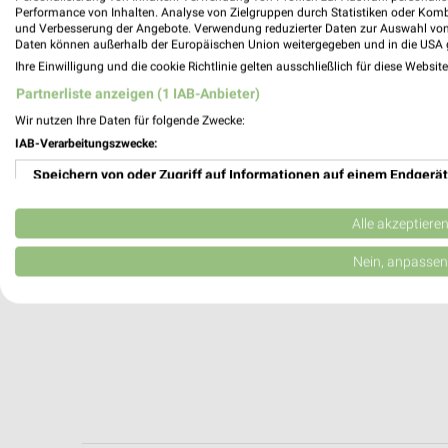
Nürnberg, Deutschland
Performance von Inhalten. Analyse von Zielgruppen durch Statistiken oder Kom
und Verbesserung der Angebote. Verwendung reduzierter Daten zur Auswahl von
Daten können außerhalb der Europäischen Union weitergegeben und in die USA 
376,90 km
Ihre Einwilligung und die cookie Richtlinie gelten ausschließlich für diese Websit
Partnerliste anzeigen (1 IAB-Anbieter)
Wir nutzen Ihre Daten für folgende Zwecke:
IAB-Verarbeitungszwecke:
Speichern von oder Zugriff auf Informationen auf einem Endgerät
Verwendung reduzierter Daten zur Auswahl von Werbeanzeigen
Alle akzeptiere
Erstellung von Profilen für personalisierte Werbung
Nein, anpassen
Verwendung von Profilen zur Auswahl personalisierter Werbung
Erstellung von Profilen zur Personalisierung von Inhalten
Verwendung von Profilen zur Auswahl personalisierter Inhalte
Messung der Werbeleistung