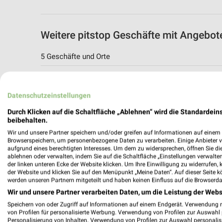
Weitere pitstop Geschäfte mit Angebo
5 Geschäfte und Orte
pitstop Angebote in Coburg
Coburg, Deutschland
Datenschutzeinstellungen
Durch Klicken auf die Schaltfläche „Ablehnen“ wird die Standardeins
303,86 km
beibehalten.
Wir und unsere Partner speichern und/oder greifen auf Informationen auf einem G
Browserspeichern, um personenbezogene Daten zu verarbeiten. Einige Anbieter 
pitstop Angebote in Fürth
aufgrund eines berechtigten Interesses. Um dem zu widersprechen, öffnen Sie die 
ablehnen oder verwalten, indem Sie auf die Schaltfläche „Einstellungen verwalten“
Fürth, Deutschland
der linken unteren Ecke der Website klicken. Um Ihre Einwilligung zu widerrufen, 
der Website und klicken Sie auf den Menüpunkt „Meine Daten“. Auf dieser Seite k
werden unseren Partnern mitgeteilt und haben keinen Einfluss auf die Browserda
379,88 km
Wir und unsere Partner verarbeiten Daten, um die Leistung der Webs
Speichern von oder Zugriff auf Informationen auf einem Endgerät. Verwendung 
von Profilen für personalisierte Werbung. Verwendung von Profilen zur Auswahl p
pitstop Angebote in Nürnberg
Personalisierung von Inhalten. Verwendung von Profilen zur Auswahl personalis