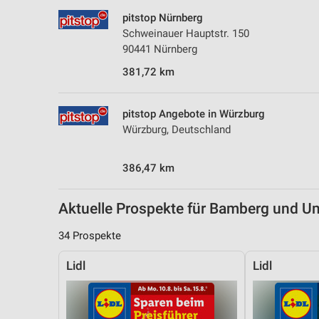
Messung der Performance von Inhalten
pitstop Nürnberg
Schweinauer Hauptstr. 150
Analyse von Zielgruppen durch Statistiken oder Kombinationen 
90441 Nürnberg
Quellen
381,72 km
Entwicklung und Verbesserung der Angebote
Verwendung reduzierter Daten zur Auswahl von Inhalten
pitstop Angebote in Würzburg
Würzburg, Deutschland
IAB-Besonderheiten:
Verwendung genauer Standortdaten
386,47 km
Geräte anhand von aktiv angeforderten Informationen identifizie
Aktuelle Prospekte für Bamberg und 
Nicht-IAB-Verarbeitungszwecke:
Notwendig
34 Prospekte
Performance
Lidl
Lidl
Funktional
Werbung