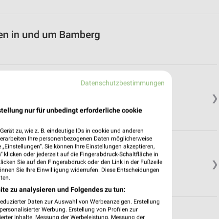
ten in und um Bamberg
Datenschutzbestimmungen
❯
tellung nur für unbedingt erforderliche cookie
erät zu, wie z. B. eindeutige IDs in cookie und anderen
verarbeiten Ihre personenbezogenen Daten möglicherweise
„Einstellungen“. Sie können Ihre Einstellungen akzeptieren,
 klicken oder jederzeit auf die Fingerabdruck-Schaltfläche in
klicken Sie auf den Fingerabdruck oder den Link in der Fußzeile
❯
önnen Sie Ihre Einwilligung widerrufen. Diese Entscheidungen
ten.
ite zu analysieren und Folgendes zu tun:
reduzierter Daten zur Auswahl von Werbeanzeigen. Erstellung
ersonalisierter Werbung. Erstellung von Profilen zur
ierter Inhalte. Messung der Werbeleistung. Messung der