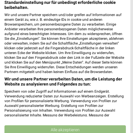
Standardeinstellung nur für unbedingt erforderliche cookie
beibehalten.
dm
Wir und unsere Partner speichern und/oder greifen auf Informationen auf
Gundelsheimer Str. 3
einem Gerät zu, wie z. B. eindeutige IDs in cookie und anderen
❯
96103 Hallstadt
Browserspeichern, um personenbezogene Daten zu verarbeiten. Einige
Anbieter verarbeiten Ihre personenbezogenen Daten möglicherweise
336,94 km
aufgrund eines berechtigten Interesses. Um dem zu widersprechen, öffnen
Sie die „Einstellungen“. Sie können Ihre Einstellungen akzeptieren, ablehnen
oder verwalten, indem Sie auf die Schaltfläche „Einstellungen verwalten“
klicken oder jederzeit auf die Fingerabdruck-Schaltfläche in der linken
Drogerie & Parfümerie Angebote für Bamberg
unteren Ecke der Website klicken. Um Ihre Einwilligung zu widerrufen,
klicken Sie auf den Fingerabdruck oder den Link in der Fußzeile der Website
und Umgebung
und klicken Sie auf den Menüpunkt „Meine Daten“. Auf dieser Seite können
Sie Ihre Einwilligung widerrufen. Diese Entscheidungen werden unseren
6 Prospekte
Partnern mitgeteilt und haben keinen Einfluss auf die Browserdaten.
Wir und unsere Partner verarbeiten Daten, um die Leistung der
Müller
Müller
Website zu analysieren und Folgendes zu tun:
Speichern von oder Zugriff auf Informationen auf einem Endgerät.
Verwendung reduzierter Daten zur Auswahl von Werbeanzeigen. Erstellung
von Profilen für personalisierte Werbung. Verwendung von Profilen zur
Auswahl personalisierter Werbung. Erstellung von Profilen zur
Personalisierung von Inhalten. Verwendung von Profilen zur Auswahl
personalisierter Inhalte. Messung der Werbeleistung. Messung der
Performance von Inhalten. Analyse von Zielgruppen durch Statistiken oder
Kombinationen von Daten aus verschiedenen Quellen. Entwicklung und
Verbesserung der Angebote. Verwendung reduzierter Daten zur Auswahl
Alle akzeptieren