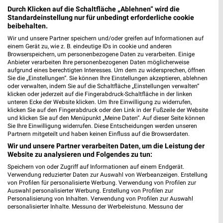
Nächste Filiale
Durch Klicken auf die Schaltfläche „Ablehnen“ wird die
Standardeinstellung nur für unbedingt erforderliche cookie
JYSK Hallstadt
beibehalten.
Biegenhofstraße 10
Wir und unsere Partner speichern und/oder greifen auf Informationen auf
❯
einem Gerät zu, wie z. B. eindeutige IDs in cookie und anderen
96103 Hallstadt
Browserspeichern, um personenbezogene Daten zu verarbeiten. Einige
Anbieter verarbeiten Ihre personenbezogenen Daten möglicherweise
Heute 09:30 - 18:00 Uhr |
Schließt in 10 Min.
aufgrund eines berechtigten Interesses. Um dem zu widersprechen, öffnen
Sie die „Einstellungen“. Sie können Ihre Einstellungen akzeptieren, ablehnen
338,95 km • Angebote: 2 Prospekte
oder verwalten, indem Sie auf die Schaltfläche „Einstellungen verwalten“
klicken oder jederzeit auf die Fingerabdruck-Schaltfläche in der linken
unteren Ecke der Website klicken. Um Ihre Einwilligung zu widerrufen,
klicken Sie auf den Fingerabdruck oder den Link in der Fußzeile der Website
und klicken Sie auf den Menüpunkt „Meine Daten“. Auf dieser Seite können
Angebote-Kalender für JYSK in Bamberg
Sie Ihre Einwilligung widerrufen. Diese Entscheidungen werden unseren
und Umgebung
Partnern mitgeteilt und haben keinen Einfluss auf die Browserdaten.
Wir und unsere Partner verarbeiten Daten, um die Leistung der
Website zu analysieren und Folgendes zu tun:
Aug.
Speichern von oder Zugriff auf Informationen auf einem Endgerät.
03
Mo
04
Di
05
Mi
06
Do
07
Fr
08
S
Verwendung reduzierter Daten zur Auswahl von Werbeanzeigen. Erstellung
von Profilen für personalisierte Werbung. Verwendung von Profilen zur
J
Auswahl personalisierter Werbung. Erstellung von Profilen zur
Personalisierung von Inhalten. Verwendung von Profilen zur Auswahl
J
personalisierter Inhalte. Messung der Werbeleistung. Messung der
Performance von Inhalten. Analyse von Zielgruppen durch Statistiken oder
Kombinationen von Daten aus verschiedenen Quellen. Entwicklung und