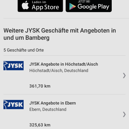
von Inhalten
Verwendung von Profilen zur Auswahl
personalisierter Inhalte
Weitere JYSK Geschäfte mit Angeboten in
Messung der Werbeleistung
und um Bamberg
Messung der Performance von Inhalten
5 Geschäfte und Orte
Analyse von Zielgruppen durch Statistiken oder
Kombinationen von Daten aus verschiedenen
JYSK Angebote in Höchstadt/Aisch
Quellen
Höchstadt/Aisch, Deutschland
❯
Entwicklung und Verbesserung der Angebote
361,70 km
Verwendung reduzierter Daten zur Auswahl von
Inhalten
IAB-Besonderheiten:
JYSK Angebote in Ebern
Ebern, Deutschland
Verwendung genauer Standortdaten
❯
Geräte anhand von aktiv angeforderten
325,63 km
Informationen identifizieren