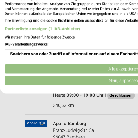
Performance von Inhalten. Analyse von Zielgruppen durch Statistiken oder Kom
und Verbesserung der Angebote. Verwendung reduzierter Daten zur Auswahl von
Daten können außerhalb der Europäischen Union weitergegeben und in die USA 
Ihre Einwilligung und die cookie Richtlinie gelten ausschließlich für diese Websit
Partnerliste anzeigen (1 IAB-Anbieter)
Wir nutzen Ihre Daten für folgende Zwecke:
IAB-Verarbeitungszwecke:
Speichern von oder Zugriff auf Informationen auf einem Endgerät
Verwendung reduzierter Daten zur Auswahl von Werbeanzeigen
Alle akzeptiere
C&A Bamberg
Franz-Ludwig-Strasse 4
Erstellung von Profilen für personalisierte Werbung
Nein, anpassen
96047 Bamberg
Verwendung von Profilen zur Auswahl personalisierter Werbung
Heute 09:00 - 19:00 Uhr |
Geschlossen
Erstellung von Profilen zur Personalisierung von Inhalten
340,52 km
Verwendung von Profilen zur Auswahl personalisierter Inhalte
Apollo Bamberg
Messung der Werbeleistung
Franz-Ludwig-Str. 5a
96047 Bamberg