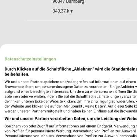
96047 Bamberg
340,37 km
weekli - Pros
Finden Sie noch mehr Mode & Beklei
Datenschutzeinstellungen
Durch Klicken auf die Schaltfläche „Ablehnen“ wird die Standardeins
✔
Standortgenau
beibehalten.
✔
Folge deinem L
Wir und unsere Partner speichern und/oder greifen auf Informationen auf einem G
✔
Push-Benachric
Browserspeichern, um personenbezogene Daten zu verarbeiten. Einige Anbieter 
✔
Einkaufsliste -
aufgrund eines berechtigten Interesses. Um dem zu widersprechen, öffnen Sie die 
ablehnen oder verwalten, indem Sie auf die Schaltfläche „Einstellungen verwalten“
der linken unteren Ecke der Website klicken. Um Ihre Einwilligung zu widerrufen, 
Nutze weekli auch mobil –
der Website und klicken Sie auf den Menüpunkt „Meine Daten“. Auf dieser Seite k
werden unseren Partnern mitgeteilt und haben keinen Einfluss auf die Browserda
Wir und unsere Partner verarbeiten Daten, um die Leistung der Webs
Speichern von oder Zugriff auf Informationen auf einem Endgerät. Verwendung 
von Profilen für personalisierte Werbung. Verwendung von Profilen zur Auswahl p
Personalisierung von Inhalten. Verwendung von Profilen zur Auswahl personalis