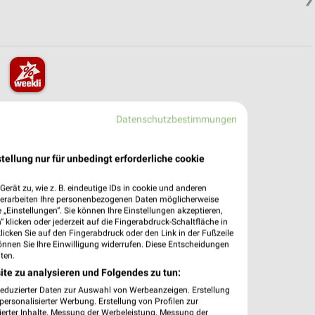
pekte & Angebote App
Datenschutzbestimmungen
dung Filialen & Öffnungszeiten in unserer App.
tellung nur für unbedingt erforderliche cookie
e Angebote
ieblingshändler
erät zu, wie z. B. eindeutige IDs in cookie und anderen
htigungen bei neuen Prospekten
verarbeiten Ihre personenbezogenen Daten möglicherweise
 Einkauf stressfrei planen
„Einstellungen“. Sie können Ihre Einstellungen akzeptieren,
 klicken oder jederzeit auf die Fingerabdruck-Schaltfläche in
klicken Sie auf den Fingerabdruck oder den Link in der Fußzeile
 App jetzt laden oder QR-Code scannen.
önnen Sie Ihre Einwilligung widerrufen. Diese Entscheidungen
ten.
ite zu analysieren und Folgendes zu tun:
reduzierter Daten zur Auswahl von Werbeanzeigen. Erstellung
ersonalisierter Werbung. Erstellung von Profilen zur
ierter Inhalte. Messung der Werbeleistung. Messung der