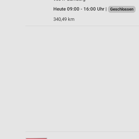
Messung der Performance von Inhalten
Heute 09:00 - 16:00 Uhr |
Geschlossen
Analyse von Zielgruppen durch Statistiken oder Kombinationen 
340,49 km
Quellen
Entwicklung und Verbesserung der Angebote
Verwendung reduzierter Daten zur Auswahl von Inhalten
IAB-Besonderheiten:
Verwendung genauer Standortdaten
Geräte anhand von aktiv angeforderten Informationen identifizie
Nicht-IAB-Verarbeitungszwecke:
Notwendig
Performance
Funktional
Werbung