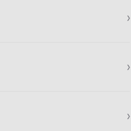
❯
❯
❯