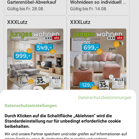
Gartenmöbel-Abverkauf
Wohnideen so individuell wie du!
Gültig bis Fr. 28.08.
Gültig bis Fr. 14.08.
XXXLutz
XXXLutz
Datenschutzbestimmungen
Datenschutzeinstellungen
35,2 km
35,2 km
Durch Klicken auf die Schaltfläche „Ablehnen“ wird die
Junges Wohnen
Junges Wohnen
Standardeinstellung nur für unbedingt erforderliche cookie
beibehalten.
Noch morgen gültig
Gültig bis Fr. 14.08.
Wir und unsere Partner speichern und/oder greifen auf Informationen auf