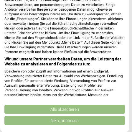
einem Gerät zu, wie z. B. eindeutige IDs in cookie und anderen
XXXLutz
XXXLutz
Browserspeichern, um personenbezogene Daten zu verarbeiten. Einige
Anbieter verarbeiten Ihre personenbezogenen Daten möglicherweise
aufgrund eines berechtigten Interesses. Um dem zu widersprechen, öffnen
Sie die „Einstellungen“. Sie können Ihre Einstellungen akzeptieren, ablehnen
oder verwalten, indem Sie auf die Schaltfläche „Einstellungen verwalten“
klicken oder jederzeit auf die Fingerabdruck-Schaltfläche in der linken
unteren Ecke der Website klicken. Um Ihre Einwilligung zu widerrufen,
klicken Sie auf den Fingerabdruck oder den Link in der Fußzeile der Website
und klicken Sie auf den Menüpunkt „Meine Daten“. Auf dieser Seite können
Sie Ihre Einwilligung widerrufen. Diese Entscheidungen werden unseren
Partnern mitgeteilt und haben keinen Einfluss auf die Browserdaten.
Wir und unsere Partner verarbeiten Daten, um die Leistung der
Website zu analysieren und Folgendes zu tun:
Speichern von oder Zugriff auf Informationen auf einem Endgerät.
Verwendung reduzierter Daten zur Auswahl von Werbeanzeigen. Erstellung
von Profilen für personalisierte Werbung. Verwendung von Profilen zur
Auswahl personalisierter Werbung. Erstellung von Profilen zur
35,2 km
35,2 km
Personalisierung von Inhalten. Verwendung von Profilen zur Auswahl
Schlafzimmer Spezial
Bis zu 62% in diesem prospekt
personalisierter Inhalte. Messung der Werbeleistung. Messung der
Performance von Inhalten. Analyse von Zielgruppen durch Statistiken oder
Noch morgen gültig
Noch morgen gültig
Kombinationen von Daten aus verschiedenen Quellen. Entwicklung und
Verbesserung der Angebote. Verwendung reduzierter Daten zur Auswahl
Alle akzeptieren
XXXLutz
XXXLutz
von Inhalten.
Daten können außerhalb der Europäischen Union weitergegeben und in die
Nein, anpassen
USA gesendet werden.
Ihre Einwilligung und die cookie Richtlinie gelten ausschließlich für diese