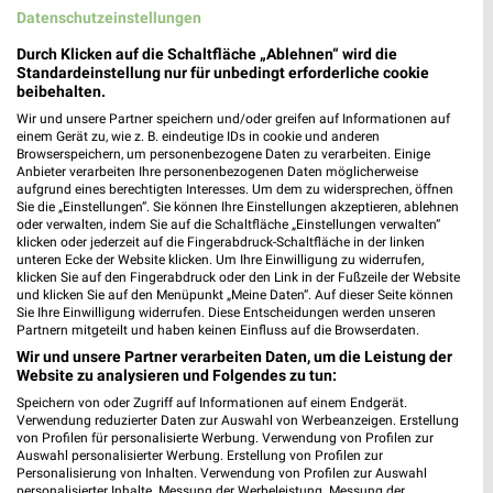
Datenschutzeinstellungen
Durch Klicken auf die Schaltfläche „Ablehnen“ wird die
Standardeinstellung nur für unbedingt erforderliche cookie
beibehalten.
Wir und unsere Partner speichern und/oder greifen auf Informationen auf
einem Gerät zu, wie z. B. eindeutige IDs in cookie und anderen
Browserspeichern, um personenbezogene Daten zu verarbeiten. Einige
Anbieter verarbeiten Ihre personenbezogenen Daten möglicherweise
aufgrund eines berechtigten Interesses. Um dem zu widersprechen, öffnen
Sie die „Einstellungen“. Sie können Ihre Einstellungen akzeptieren, ablehnen
oder verwalten, indem Sie auf die Schaltfläche „Einstellungen verwalten“
MEHR PROSPEKTE
klicken oder jederzeit auf die Fingerabdruck-Schaltfläche in der linken
unteren Ecke der Website klicken. Um Ihre Einwilligung zu widerrufen,
klicken Sie auf den Fingerabdruck oder den Link in der Fußzeile der Website
und klicken Sie auf den Menüpunkt „Meine Daten“. Auf dieser Seite können
Sie Ihre Einwilligung widerrufen. Diese Entscheidungen werden unseren
Partnern mitgeteilt und haben keinen Einfluss auf die Browserdaten.
Wir und unsere Partner verarbeiten Daten, um die Leistung der
Website zu analysieren und Folgendes zu tun:
weekli - Prospekte & Angebote App
Speichern von oder Zugriff auf Informationen auf einem Endgerät.
Verwendung reduzierter Daten zur Auswahl von Werbeanzeigen. Erstellung
Alle PENNY Angebote immer griffbereit – mit der kostenlosen
von Profilen für personalisierte Werbung. Verwendung von Profilen zur
weekli App für iOS & Android.
Auswahl personalisierter Werbung. Erstellung von Profilen zur
Personalisierung von Inhalten. Verwendung von Profilen zur Auswahl
personalisierter Inhalte. Messung der Werbeleistung. Messung der