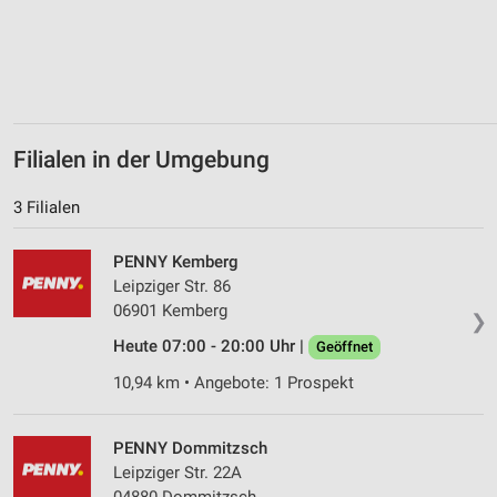
Erstellung von Profilen zur Personalisierung
von Inhalten
Verwendung von Profilen zur Auswahl
personalisierter Inhalte
Messung der Werbeleistung
Filialen in der Umgebung
Messung der Performance von Inhalten
3 Filialen
Analyse von Zielgruppen durch Statistiken oder
PENNY Kemberg
Kombinationen von Daten aus verschiedenen
Quellen
Leipziger Str. 86
06901 Kemberg
❯
Entwicklung und Verbesserung der Angebote
Heute 07:00 - 20:00 Uhr |
Geöffnet
Verwendung reduzierter Daten zur Auswahl von
10,94 km • Angebote: 1 Prospekt
Inhalten
IAB-Besonderheiten:
PENNY Dommitzsch
Verwendung genauer Standortdaten
Leipziger Str. 22A
04880 Dommitzsch