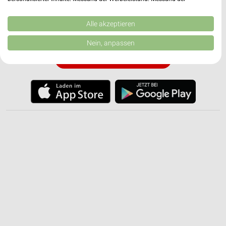
✔
Standortgenaue Angebote
Performance von Inhalten. Analyse von Zielgruppen durch Statistiken oder
✔
Folge deinem Lieblingshändler
Kombinationen von Daten aus verschiedenen Quellen. Entwicklung und
✔
Push-Benachrichtigungen bei neuen Prospekten
Verbesserung der Angebote. Verwendung reduzierter Daten zur Auswahl
Alle akzeptieren
von Inhalten.
✔
Einkaufsliste - Einkauf stressfrei planen
Daten können außerhalb der Europäischen Union weitergegeben und in die
Nein, anpassen
USA gesendet werden.
Ihre Einwilligung und die cookie Richtlinie gelten ausschließlich für diese
JETZT LADEN UND SPAREN!
Website/App.
Partnerliste anzeigen (1 IAB-Anbieter)
Wir nutzen Ihre Daten für folgende Zwecke:
IAB-Verarbeitungszwecke:
Speichern von oder Zugriff auf Informationen
auf einem Endgerät
Verwendung reduzierter Daten zur Auswahl von
Werbeanzeigen
Erstellung von Profilen für personalisierte
Werbung
Verwendung von Profilen zur Auswahl
personalisierter Werbung