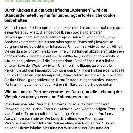
Datenschutzeinstellungen
Durch Klicken auf die Schaltfläche „Ablehnen“ wird die
Standardeinstellung nur für unbedingt erforderliche cookie
beibehalten.
Jetzt alle "Angebote ab Donnerstag" Themen entdecken!
Wir und unsere Partner speichern und/oder greifen auf Informationen auf
einem Gerät zu, wie z. B. eindeutige IDs in cookie und anderen
Browserspeichern, um personenbezogene Daten zu verarbeiten. Einige
Anbieter verarbeiten Ihre personenbezogenen Daten möglicherweise
aufgrund eines berechtigten Interesses. Um dem zu widersprechen, öffnen
Sie die „Einstellungen“. Sie können Ihre Einstellungen akzeptieren, ablehnen
MEHR PROSPEKTE
oder verwalten, indem Sie auf die Schaltfläche „Einstellungen verwalten“
klicken oder jederzeit auf die Fingerabdruck-Schaltfläche in der linken
unteren Ecke der Website klicken. Um Ihre Einwilligung zu widerrufen,
klicken Sie auf den Fingerabdruck oder den Link in der Fußzeile der Website
und klicken Sie auf den Menüpunkt „Meine Daten“. Auf dieser Seite können
Sie Ihre Einwilligung widerrufen. Diese Entscheidungen werden unseren
Partnern mitgeteilt und haben keinen Einfluss auf die Browserdaten.
Wir und unsere Partner verarbeiten Daten, um die Leistung der
weekli - Prospekte & Angebote App
Website zu analysieren und Folgendes zu tun:
Speichern von oder Zugriff auf Informationen auf einem Endgerät.
Alle PENNY Angebote immer griffbereit – mit der kostenlosen
Verwendung reduzierter Daten zur Auswahl von Werbeanzeigen. Erstellung
weekli App für iOS & Android.
von Profilen für personalisierte Werbung. Verwendung von Profilen zur
Auswahl personalisierter Werbung. Erstellung von Profilen zur
Personalisierung von Inhalten. Verwendung von Profilen zur Auswahl
✔
Standortgenaue Angebote
personalisierter Inhalte. Messung der Werbeleistung. Messung der
✔
Folge deinem Lieblingshändler
Performance von Inhalten. Analyse von Zielgruppen durch Statistiken oder