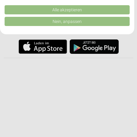
Kombinationen von Daten aus verschiedenen Quellen. Entwicklung und
✔
Push-Benachrichtigungen bei neuen Prospekten
Verbesserung der Angebote. Verwendung reduzierter Daten zur Auswahl
Alle akzeptieren
✔
Einkaufsliste - Einkauf stressfrei planen
von Inhalten.
Daten können außerhalb der Europäischen Union weitergegeben und in die
Nein, anpassen
USA gesendet werden.
JETZT LADEN UND SPAREN!
Ihre Einwilligung und die cookie Richtlinie gelten ausschließlich für diese
Website/App.
Partnerliste anzeigen (1 IAB-Anbieter)
Wir nutzen Ihre Daten für folgende Zwecke:
IAB-Verarbeitungszwecke:
Speichern von oder Zugriff auf Informationen
auf einem Endgerät
Verwendung reduzierter Daten zur Auswahl von
Werbeanzeigen
Erstellung von Profilen für personalisierte
Werbung
Verwendung von Profilen zur Auswahl
personalisierter Werbung