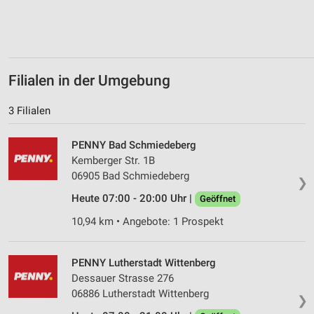
Erstellung von Profilen zur Personalisierung
von Inhalten
Verwendung von Profilen zur Auswahl
personalisierter Inhalte
Filialen in der Umgebung
Messung der Werbeleistung
3 Filialen
Messung der Performance von Inhalten
PENNY Bad Schmiedeberg
Analyse von Zielgruppen durch Statistiken oder
Kombinationen von Daten aus verschiedenen
Kemberger Str. 1B
Quellen
06905 Bad Schmiedeberg
❯
Entwicklung und Verbesserung der Angebote
Heute 07:00 - 20:00 Uhr |
Geöffnet
10,94 km • Angebote: 1 Prospekt
Verwendung reduzierter Daten zur Auswahl von
Inhalten
IAB-Besonderheiten:
PENNY Lutherstadt Wittenberg
Dessauer Strasse 276
Verwendung genauer Standortdaten
06886 Lutherstadt Wittenberg
❯
Geräte anhand von aktiv angeforderten