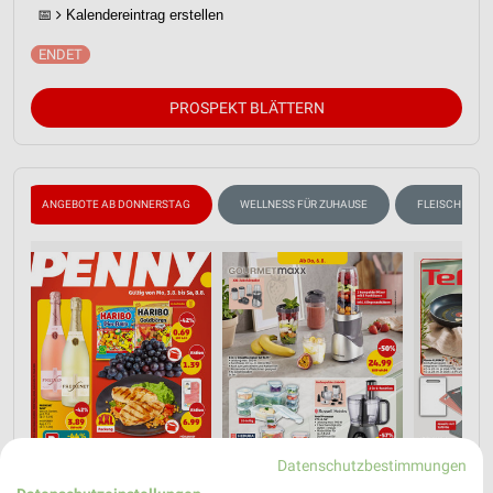
📅
Kalendereintrag erstellen
PROSPEKT BLÄTTERN
ANGEBOTE AB DONNERSTAG
WELLNESS FÜR ZUHAUSE
FLEISCH & WU
Datenschutzbestimmungen