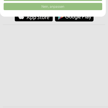
JETZT LADEN UND SPAREN!
von Inhalten.
Daten können außerhalb der Europäischen Union weitergegeben und in die
Nein, anpassen
USA gesendet werden.
Ihre Einwilligung und die cookie Richtlinie gelten ausschließlich für diese
Website/App.
Partnerliste anzeigen (1 IAB-Anbieter)
Wir nutzen Ihre Daten für folgende Zwecke:
IAB-Verarbeitungszwecke:
Speichern von oder Zugriff auf Informationen
auf einem Endgerät
Verwendung reduzierter Daten zur Auswahl von
Werbeanzeigen
Erstellung von Profilen für personalisierte
Werbung
Verwendung von Profilen zur Auswahl
personalisierter Werbung
Erstellung von Profilen zur Personalisierung
von Inhalten