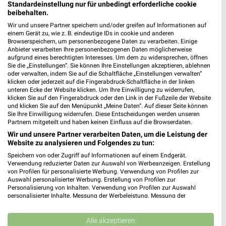
Jetzt alle "Angebote ab Donnerstag" Themen entdecken!
Standardeinstellung nur für unbedingt erforderliche cookie
beibehalten.
Wir und unsere Partner speichern und/oder greifen auf Informationen auf
einem Gerät zu, wie z. B. eindeutige IDs in cookie und anderen
Browserspeichern, um personenbezogene Daten zu verarbeiten. Einige
Anbieter verarbeiten Ihre personenbezogenen Daten möglicherweise
MEHR PROSPEKTE
aufgrund eines berechtigten Interesses. Um dem zu widersprechen, öffnen
Sie die „Einstellungen“. Sie können Ihre Einstellungen akzeptieren, ablehnen
oder verwalten, indem Sie auf die Schaltfläche „Einstellungen verwalten“
klicken oder jederzeit auf die Fingerabdruck-Schaltfläche in der linken
unteren Ecke der Website klicken. Um Ihre Einwilligung zu widerrufen,
klicken Sie auf den Fingerabdruck oder den Link in der Fußzeile der Website
und klicken Sie auf den Menüpunkt „Meine Daten“. Auf dieser Seite können
Sie Ihre Einwilligung widerrufen. Diese Entscheidungen werden unseren
weekli - Prospekte & Angebote App
Partnern mitgeteilt und haben keinen Einfluss auf die Browserdaten.
Wir und unsere Partner verarbeiten Daten, um die Leistung der
Alle PENNY Angebote immer griffbereit – mit der kostenlosen
Website zu analysieren und Folgendes zu tun:
weekli App für iOS & Android.
Speichern von oder Zugriff auf Informationen auf einem Endgerät.
Verwendung reduzierter Daten zur Auswahl von Werbeanzeigen. Erstellung
✔
Standortgenaue Angebote
von Profilen für personalisierte Werbung. Verwendung von Profilen zur
Auswahl personalisierter Werbung. Erstellung von Profilen zur
✔
Folge deinem Lieblingshändler
Personalisierung von Inhalten. Verwendung von Profilen zur Auswahl
✔
Push-Benachrichtigungen bei neuen Prospekten
personalisierter Inhalte. Messung der Werbeleistung. Messung der
✔
Einkaufsliste - Einkauf stressfrei planen
Performance von Inhalten. Analyse von Zielgruppen durch Statistiken oder
Kombinationen von Daten aus verschiedenen Quellen. Entwicklung und
Verbesserung der Angebote. Verwendung reduzierter Daten zur Auswahl
Alle akzeptieren