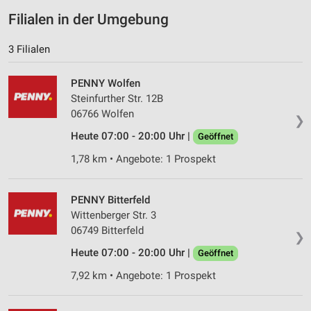
Verwendung von Profilen zur Auswahl
Filialen in der Umgebung
personalisierter Inhalte
3 Filialen
Messung der Werbeleistung
PENNY Wolfen
Messung der Performance von Inhalten
Steinfurther Str. 12B
Analyse von Zielgruppen durch Statistiken oder
06766 Wolfen
❯
Kombinationen von Daten aus verschiedenen
Heute 07:00 - 20:00 Uhr |
Quellen
Geöffnet
1,78 km • Angebote: 1 Prospekt
Entwicklung und Verbesserung der Angebote
Verwendung reduzierter Daten zur Auswahl von
PENNY Bitterfeld
Inhalten
Wittenberger Str. 3
IAB-Besonderheiten:
06749 Bitterfeld
❯
Verwendung genauer Standortdaten
Heute 07:00 - 20:00 Uhr |
Geöffnet
7,92 km • Angebote: 1 Prospekt
Geräte anhand von aktiv angeforderten
Informationen identifizieren