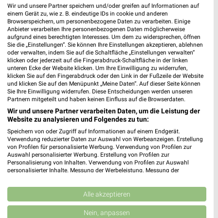
Wir und unsere Partner speichern und/oder greifen auf Informationen auf
einem Gerät zu, wie z. B. eindeutige IDs in cookie und anderen
Browserspeichern, um personenbezogene Daten zu verarbeiten. Einige
Anbieter verarbeiten Ihre personenbezogenen Daten möglicherweise
aufgrund eines berechtigten Interesses. Um dem zu widersprechen, öffnen
Sie die „Einstellungen“. Sie können Ihre Einstellungen akzeptieren, ablehnen
oder verwalten, indem Sie auf die Schaltfläche „Einstellungen verwalten“
MEHR PROSPEKTE
klicken oder jederzeit auf die Fingerabdruck-Schaltfläche in der linken
unteren Ecke der Website klicken. Um Ihre Einwilligung zu widerrufen,
klicken Sie auf den Fingerabdruck oder den Link in der Fußzeile der Website
und klicken Sie auf den Menüpunkt „Meine Daten“. Auf dieser Seite können
Sie Ihre Einwilligung widerrufen. Diese Entscheidungen werden unseren
Partnern mitgeteilt und haben keinen Einfluss auf die Browserdaten.
Wir und unsere Partner verarbeiten Daten, um die Leistung der
Website zu analysieren und Folgendes zu tun:
weekli - Prospekte & Angebote App
Speichern von oder Zugriff auf Informationen auf einem Endgerät.
Verwendung reduzierter Daten zur Auswahl von Werbeanzeigen. Erstellung
Alle PENNY Angebote immer griffbereit – mit der kostenlosen
von Profilen für personalisierte Werbung. Verwendung von Profilen zur
weekli App für iOS & Android.
Auswahl personalisierter Werbung. Erstellung von Profilen zur
Personalisierung von Inhalten. Verwendung von Profilen zur Auswahl
personalisierter Inhalte. Messung der Werbeleistung. Messung der
✔
Standortgenaue Angebote
Performance von Inhalten. Analyse von Zielgruppen durch Statistiken oder
✔
Folge deinem Lieblingshändler
Kombinationen von Daten aus verschiedenen Quellen. Entwicklung und
✔
Push-Benachrichtigungen bei neuen Prospekten
Verbesserung der Angebote. Verwendung reduzierter Daten zur Auswahl
Alle akzeptieren
von Inhalten.
✔
Einkaufsliste - Einkauf stressfrei planen
Daten können außerhalb der Europäischen Union weitergegeben und in die
Nein, anpassen
USA gesendet werden.