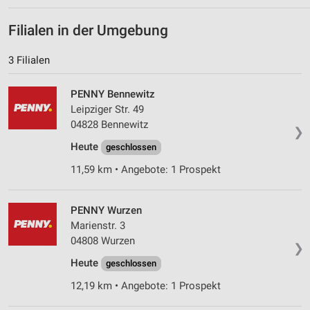
personalisierter Inhalte
Filialen in der Umgebung
Messung der Werbeleistung
Messung der Performance von Inhalten
3 Filialen
Analyse von Zielgruppen durch Statistiken oder
PENNY Bennewitz
Kombinationen von Daten aus verschiedenen
Leipziger Str. 49
Quellen
04828 Bennewitz
❯
Entwicklung und Verbesserung der Angebote
Heute
geschlossen
Verwendung reduzierter Daten zur Auswahl von
11,59 km • Angebote: 1 Prospekt
Inhalten
IAB-Besonderheiten:
PENNY Wurzen
Verwendung genauer Standortdaten
Marienstr. 3
04808 Wurzen
❯
Geräte anhand von aktiv angeforderten
Heute
Informationen identifizieren
geschlossen
12,19 km • Angebote: 1 Prospekt
Nicht-IAB-Verarbeitungszwecke:
Notwendig