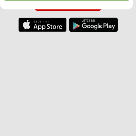
JETZT LADEN UND SPAREN!
Ihre Einwilligung und die cookie Richtlinie gelten ausschließlich für diese
Website/App.
Partnerliste anzeigen (1 IAB-Anbieter)
Wir nutzen Ihre Daten für folgende Zwecke:
IAB-Verarbeitungszwecke:
Speichern von oder Zugriff auf Informationen
auf einem Endgerät
Verwendung reduzierter Daten zur Auswahl von
Werbeanzeigen
Erstellung von Profilen für personalisierte
Werbung
Verwendung von Profilen zur Auswahl
personalisierter Werbung
Erstellung von Profilen zur Personalisierung
von Inhalten
Verwendung von Profilen zur Auswahl