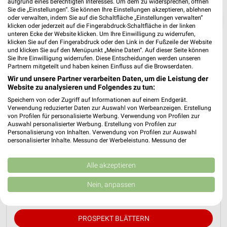
aufgrund eines berechtigten Interesses. Um dem zu widersprechen, öffnen
Sie die „Einstellungen“. Sie können Ihre Einstellungen akzeptieren, ablehnen
oder verwalten, indem Sie auf die Schaltfläche „Einstellungen verwalten“
❯
klicken oder jederzeit auf die Fingerabdruck-Schaltfläche in der linken
unteren Ecke der Website klicken. Um Ihre Einwilligung zu widerrufen,
klicken Sie auf den Fingerabdruck oder den Link in der Fußzeile der Website
und klicken Sie auf den Menüpunkt „Meine Daten“. Auf dieser Seite können
Sie Ihre Einwilligung widerrufen. Diese Entscheidungen werden unseren
Partnern mitgeteilt und haben keinen Einfluss auf die Browserdaten.
Wir und unsere Partner verarbeiten Daten, um die Leistung der
Website zu analysieren und Folgendes zu tun:
Speichern von oder Zugriff auf Informationen auf einem Endgerät.
Verwendung reduzierter Daten zur Auswahl von Werbeanzeigen. Erstellung
von Profilen für personalisierte Werbung. Verwendung von Profilen zur
Auswahl personalisierter Werbung. Erstellung von Profilen zur
JYSK Prospekt für Jessen (Elster) ab So.
Personalisierung von Inhalten. Verwendung von Profilen zur Auswahl
personalisierter Inhalte. Messung der Werbeleistung. Messung der
den 12.07.
Performance von Inhalten. Analyse von Zielgruppen durch Statistiken oder
Kombinationen von Daten aus verschiedenen Quellen. Entwicklung und
Spare bis zu 70%
Verbesserung der Angebote. Verwendung reduzierter Daten zur Auswahl
Alle akzeptieren
Gültig von 12. Jul. bis 15. Aug.
von Inhalten.
Daten können außerhalb der Europäischen Union weitergegeben und in die
Nein, anpassen
📅
Kalendereintrag erstellen
USA gesendet werden.
Ihre Einwilligung und die cookie Richtlinie gelten ausschließlich für diese
Website/App.
PROSPEKT BLÄTTERN
Partnerliste anzeigen (1 IAB-Anbieter)