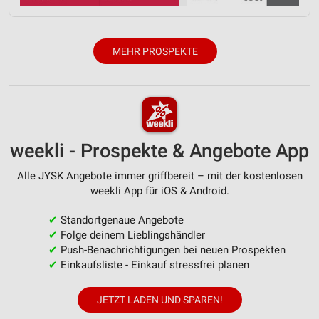
Messung der Performance von Inhalten
Analyse von Zielgruppen durch Statistiken oder
Kombinationen von Daten aus verschiedenen
MEHR PROSPEKTE
Quellen
Entwicklung und Verbesserung der Angebote
Verwendung reduzierter Daten zur Auswahl von
Inhalten
weekli - Prospekte & Angebote App
IAB-Besonderheiten:
Alle JYSK Angebote immer griffbereit – mit der kostenlosen
Verwendung genauer Standortdaten
weekli App für iOS & Android.
Geräte anhand von aktiv angeforderten
Informationen identifizieren
✔
Standortgenaue Angebote
✔
Folge deinem Lieblingshändler
Nicht-IAB-Verarbeitungszwecke:
✔
Push-Benachrichtigungen bei neuen Prospekten
Notwendig
✔
Einkaufsliste - Einkauf stressfrei planen
Performance
JETZT LADEN UND SPAREN!