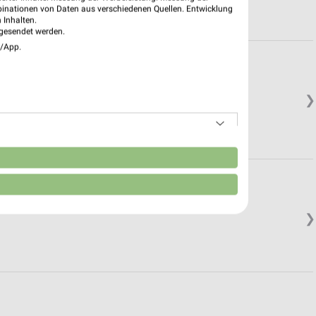
binationen von Daten aus verschiedenen Quellen. Entwicklung
 Inhalten.
gesendet werden.
e/App.
❯
n
❯