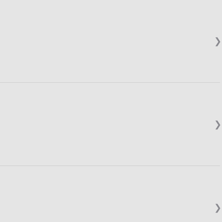
❯
❯
❯