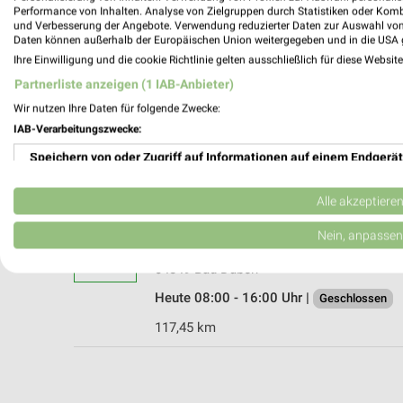
Performance von Inhalten. Analyse von Zielgruppen durch Statistiken oder Kom
und Verbesserung der Angebote. Verwendung reduzierter Daten zur Auswahl von
Daten können außerhalb der Europäischen Union weitergegeben und in die USA 
Ihre Einwilligung und die cookie Richtlinie gelten ausschließlich für diese Websit
RHG Bau & Garten Kemberg
Partnerliste anzeigen (1 IAB-Anbieter)
Leipziger Straße 82
Wir nutzen Ihre Daten für folgende Zwecke:
06901 Kemberg
IAB-Verarbeitungszwecke:
Heute 08:00 - 12:00 Uhr |
Geschlossen
Speichern von oder Zugriff auf Informationen auf einem Endgerät
98,83 km
Verwendung reduzierter Daten zur Auswahl von Werbeanzeigen
Alle akzeptiere
RHG Bau & Garten Bad Düben
Erstellung von Profilen für personalisierte Werbung
Nein, anpassen
Körbitzweg 4
Verwendung von Profilen zur Auswahl personalisierter Werbung
04849 Bad Düben
Heute 08:00 - 16:00 Uhr |
Geschlossen
Erstellung von Profilen zur Personalisierung von Inhalten
117,45 km
Verwendung von Profilen zur Auswahl personalisierter Inhalte
Messung der Werbeleistung