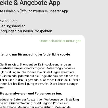
pekte & Angebote App
 Filialen & Öffnungszeiten in unserer App.
e Angebote
ieblingshändler
htigungen bei neuen Prospekten
 Einkauf stressfrei planen
Datenschutzbestimmungen
 App jetzt laden oder QR-Code scannen.
tellung nur für unbedingt erforderliche cookie
erät zu, wie z. B. eindeutige IDs in cookie und anderen
verarbeiten Ihre personenbezogenen Daten möglicherweise
„Einstellungen“. Sie können Ihre Einstellungen akzeptieren,
 klicken oder jederzeit auf die Fingerabdruck-Schaltfläche in
klicken Sie auf den Fingerabdruck oder den Link in der Fußzeile
önnen Sie Ihre Einwilligung widerrufen. Diese Entscheidungen
ten.
ite zu analysieren und Folgendes zu tun:
reduzierter Daten zur Auswahl von Werbeanzeigen. Erstellung
ersonalisierter Werbung. Erstellung von Profilen zur
ierter Inhalte. Messung der Werbeleistung. Messung der