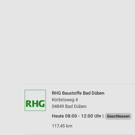
Messung der Performance von Inhalten
Analyse von Zielgruppen durch Statistiken oder Kombinationen 
Quellen
Entwicklung und Verbesserung der Angebote
Verwendung reduzierter Daten zur Auswahl von Inhalten
IAB-Besonderheiten:
Verwendung genauer Standortdaten
Geräte anhand von aktiv angeforderten Informationen identifizie
Nicht-IAB-Verarbeitungszwecke:
RHG Baustoffe Bad Düben
Notwendig
Körbitzweg 4
04849 Bad Düben
Performance
Heute 08:00 - 12:00 Uhr |
Geschlossen
Funktional
117,45 km
Werbung