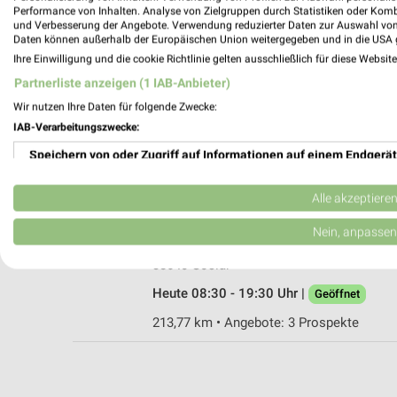
Performance von Inhalten. Analyse von Zielgruppen durch Statistiken oder Kom
und Verbesserung der Angebote. Verwendung reduzierter Daten zur Auswahl von
Daten können außerhalb der Europäischen Union weitergegeben und in die USA 
Ihre Einwilligung und die cookie Richtlinie gelten ausschließlich für diese Websit
Rossmann Goslar
Partnerliste anzeigen (1 IAB-Anbieter)
Goslarer Str. 18
Wir nutzen Ihre Daten für folgende Zwecke:
38690 Goslar
IAB-Verarbeitungszwecke:
Heute 08:30 - 19:30 Uhr |
Geöffnet
Speichern von oder Zugriff auf Informationen auf einem Endgerät
203,75 km • Angebote: 3 Prospekte
Verwendung reduzierter Daten zur Auswahl von Werbeanzeigen
Alle akzeptiere
Rossmann Goslar
Erstellung von Profilen für personalisierte Werbung
Nein, anpassen
Breite Str. 92
Verwendung von Profilen zur Auswahl personalisierter Werbung
38640 Goslar
Heute 08:30 - 19:30 Uhr |
Geöffnet
Erstellung von Profilen zur Personalisierung von Inhalten
213,77 km • Angebote: 3 Prospekte
Verwendung von Profilen zur Auswahl personalisierter Inhalte
Messung der Werbeleistung