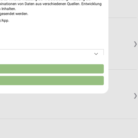
binationen von Daten aus verschiedenen Quellen. Entwicklung
 Inhalten.
gesendet werden.
e/App.
❯
n
❯