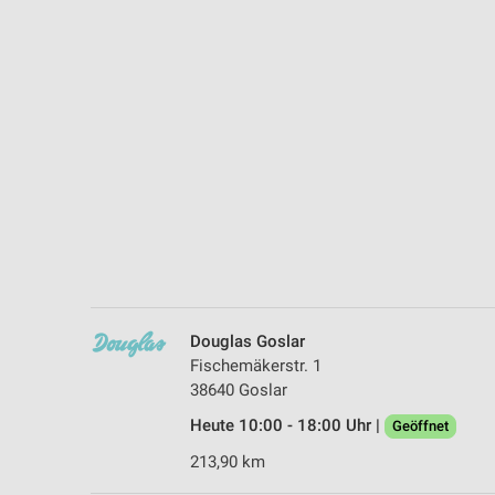
Messung der Performance von Inhalten
Analyse von Zielgruppen durch Statistiken oder Kombinationen 
Quellen
Entwicklung und Verbesserung der Angebote
Verwendung reduzierter Daten zur Auswahl von Inhalten
IAB-Besonderheiten:
Verwendung genauer Standortdaten
Geräte anhand von aktiv angeforderten Informationen identifizie
Nicht-IAB-Verarbeitungszwecke:
Douglas Goslar
Notwendig
Fischemäkerstr. 1
38640 Goslar
Performance
Heute 10:00 - 18:00 Uhr |
Geöffnet
Funktional
213,90 km
Werbung