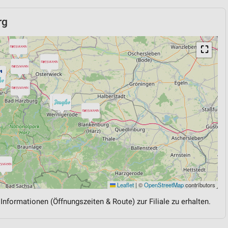
rg
⛶
Leaflet
|
©
OpenStreetMap
contributors
 Informationen (Öffnungszeiten & Route) zur Filiale zu erhalten.