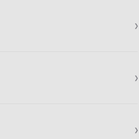
❯
❯
❯