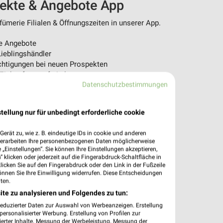
pekte & Angebote App
ümerie Filialen & Öffnungszeiten in unserer App.
e Angebote
ieblingshändler
htigungen bei neuen Prospekten
 Einkauf stressfrei planen
Datenschutzbestimmungen
 App jetzt laden oder QR-Code scannen.
tellung nur für unbedingt erforderliche cookie
erät zu, wie z. B. eindeutige IDs in cookie und anderen
verarbeiten Ihre personenbezogenen Daten möglicherweise
„Einstellungen“. Sie können Ihre Einstellungen akzeptieren,
 klicken oder jederzeit auf die Fingerabdruck-Schaltfläche in
klicken Sie auf den Fingerabdruck oder den Link in der Fußzeile
önnen Sie Ihre Einwilligung widerrufen. Diese Entscheidungen
ten.
ite zu analysieren und Folgendes zu tun:
reduzierter Daten zur Auswahl von Werbeanzeigen. Erstellung
ersonalisierter Werbung. Erstellung von Profilen zur
ierter Inhalte. Messung der Werbeleistung. Messung der