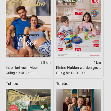
IAB-Besonderheiten:
Verwendung genauer Standortdaten
Geräte anhand von aktiv angeforderten
Informationen identifizieren
Nicht-IAB-Verarbeitungszwecke:
Notwendig
Performance
9,8 km
4 km
Funktional
Inspiriert vom Meer
Kleine Helden werden gross
Gültig bis Di. 25.08.
Gültig bis Di. 01.09.
Werbung
Tchibo
Tchibo