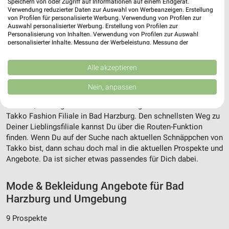
Speichern von oder Zugriff auf Informationen auf einem Endgerät.
Verwendung reduzierter Daten zur Auswahl von Werbeanzeigen. Erstellung
von Profilen für personalisierte Werbung. Verwendung von Profilen zur
Auswahl personalisierter Werbung. Erstellung von Profilen zur
Personalisierung von Inhalten. Verwendung von Profilen zur Auswahl
personalisierter Inhalte. Messung der Werbeleistung. Messung der
Performance von Inhalten. Analyse von Zielgruppen durch Statistiken oder
Kombinationen von Daten aus verschiedenen Quellen. Entwicklung und
Verbesserung der Angebote. Verwendung reduzierter Daten zur Auswahl
Alle akzeptieren
Adresse, Öffnungszeiten und Entfernung für
von Inhalten.
Daten können außerhalb der Europäischen Union weitergegeben und in die
die Takko Fashion Filiale in Bad Harzburg
Nein, anpassen
USA gesendet werden.
Ihre Einwilligung und die cookie Richtlinie gelten ausschließlich für diese
Adresse, Öffnungszeiten und Entfernung alles rund um die
Website/App.
Takko Fashion Filiale in Bad Harzburg. Den schnellsten Weg zu
Partnerliste anzeigen (1 IAB-Anbieter)
Deiner Lieblingsfiliale kannst Du über die Routen-Funktion
finden. Wenn Du auf der Suche nach aktuellen Schnäppchen von
Wir nutzen Ihre Daten für folgende Zwecke:
Takko bist, dann schau doch mal in die aktuellen Prospekte und
IAB-Verarbeitungszwecke:
Angebote. Da ist sicher etwas passendes für Dich dabei.
Speichern von oder Zugriff auf Informationen
auf einem Endgerät
Mode & Bekleidung Angebote für Bad
Verwendung reduzierter Daten zur Auswahl von
Harzburg und Umgebung
Werbeanzeigen
9 Prospekte
Erstellung von Profilen für personalisierte