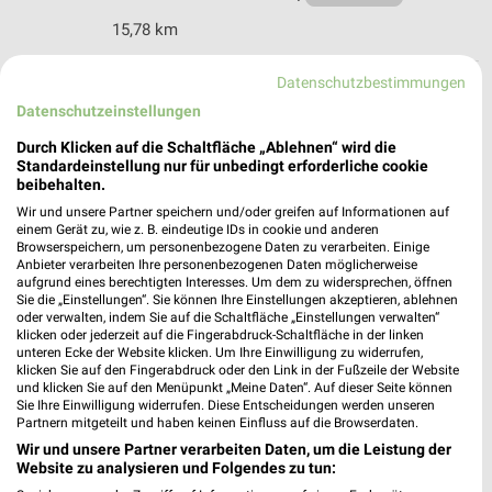
15,78 km
Datenschutzbestimmungen
Takko Fashion Wernigerode
Datenschutzeinstellungen
Halberstädter Straße 13
38855 Wernigerode
Durch Klicken auf die Schaltfläche „Ablehnen“ wird die
❯
Standardeinstellung nur für unbedingt erforderliche cookie
Heute 09:00 - 20:00 Uhr |
Geschlossen
beibehalten.
Wir und unsere Partner speichern und/oder greifen auf Informationen auf
17,55 km
einem Gerät zu, wie z. B. eindeutige IDs in cookie und anderen
Browserspeichern, um personenbezogene Daten zu verarbeiten. Einige
Anbieter verarbeiten Ihre personenbezogenen Daten möglicherweise
aufgrund eines berechtigten Interesses. Um dem zu widersprechen, öffnen
Sie die „Einstellungen“. Sie können Ihre Einstellungen akzeptieren, ablehnen
oder verwalten, indem Sie auf die Schaltfläche „Einstellungen verwalten“
klicken oder jederzeit auf die Fingerabdruck-Schaltfläche in der linken
unteren Ecke der Website klicken. Um Ihre Einwilligung zu widerrufen,
klicken Sie auf den Fingerabdruck oder den Link in der Fußzeile der Website
und klicken Sie auf den Menüpunkt „Meine Daten“. Auf dieser Seite können
Sie Ihre Einwilligung widerrufen. Diese Entscheidungen werden unseren
Partnern mitgeteilt und haben keinen Einfluss auf die Browserdaten.
Wir und unsere Partner verarbeiten Daten, um die Leistung der
Website zu analysieren und Folgendes zu tun: