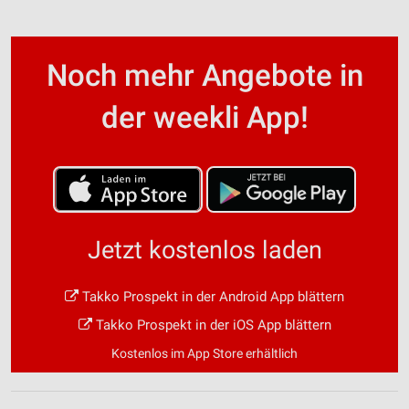
Noch mehr Angebote in
der weekli App!
Jetzt kostenlos laden
Takko Prospekt in der Android App blättern
Takko Prospekt in der iOS App blättern
Kostenlos im App Store erhältlich