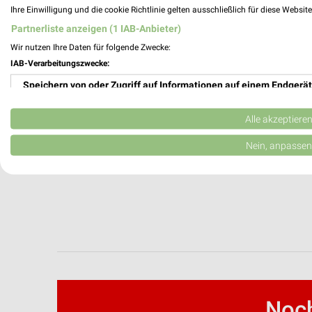
Ihre Einwilligung und die cookie Richtlinie gelten ausschließlich für diese Websit
Partnerliste anzeigen (1 IAB-Anbieter)
Wir nutzen Ihre Daten für folgende Zwecke:
IAB-Verarbeitungszwecke:
Speichern von oder Zugriff auf Informationen auf einem Endgerät
Verwendung reduzierter Daten zur Auswahl von Werbeanzeigen
Alle akzeptiere
Erstellung von Profilen für personalisierte Werbung
Nein, anpassen
Verwendung von Profilen zur Auswahl personalisierter Werbung
Erstellung von Profilen zur Personalisierung von Inhalten
Verwendung von Profilen zur Auswahl personalisierter Inhalte
Messung der Werbeleistung
Messung der Performance von Inhalten
Noch