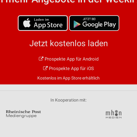
von Daten aus verschiedenen
Jetzt kostenlos laden
Prospekte App für Android
ren
Prospekte App für iOS
Kostenlos im App Store erhältlich
In Kooperation mit: