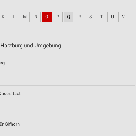
K
L
M
N
O
P
Q
R
S
T
U
V
ad Harzburg und Umgebung
urg
Duderstadt
ür Gifhorn