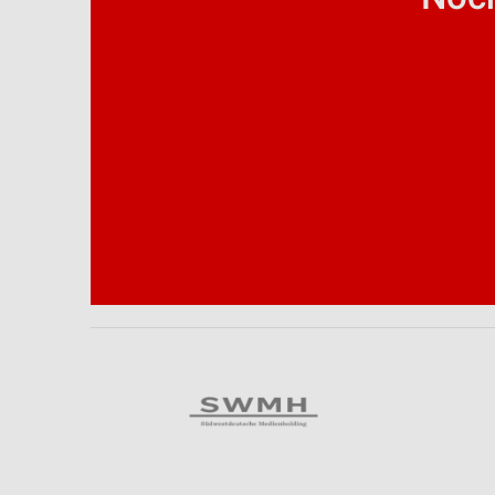
Analyse von Zielgruppen durch Statistiken oder Kombinationen 
Quellen
Entwicklung und Verbesserung der Angebote
Verwendung reduzierter Daten zur Auswahl von Inhalten
IAB-Besonderheiten:
Verwendung genauer Standortdaten
Geräte anhand von aktiv angeforderten Informationen identifizie
Nicht-IAB-Verarbeitungszwecke:
Notwendig
Performance
Funktional
Werbung