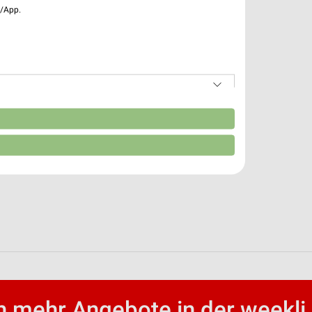
e/App.
n
 mehr Angebote in der weekli