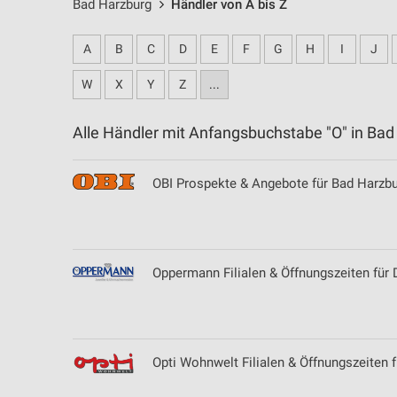
Bad Harzburg
Händler von A bis Z
A
B
C
D
E
F
G
H
I
J
W
X
Y
Z
...
Alle Händler mit Anfangsbuchstabe "O" in B
OBI Prospekte & Angebote für Bad Harzb
Oppermann Filialen & Öffnungszeiten für 
Opti Wohnwelt Filialen & Öffnungszeiten f