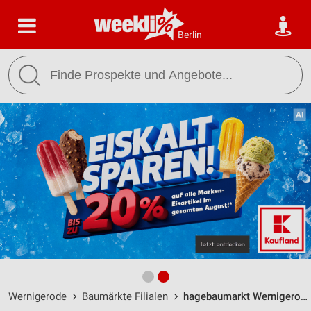
Berlin
Wernigerode
Baumärkte Filialen
hagebaumarkt Wernigerode / Theodor-Fontane-Str. 21 - Öffnungszeiten & Adresse