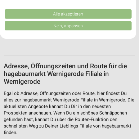
Performance von Inhalten. Analyse von Zielgruppen durch Statistiken oder
Kombinationen von Daten aus verschiedenen Quellen. Entwicklung und
Verbesserung der Angebote. Verwendung reduzierter Daten zur Auswahl
Alle akzeptieren
von Inhalten.
Daten können außerhalb der Europäischen Union weitergegeben und in die
Nein, anpassen
USA gesendet werden.
Ihre Einwilligung und die cookie Richtlinie gelten ausschließlich für diese
Website/App.
Partnerliste anzeigen (1 IAB-Anbieter)
Wir nutzen Ihre Daten für folgende Zwecke:
IAB-Verarbeitungszwecke:
Adresse, Öffnungszeiten und Route für die
hagebaumarkt Wernigerode Filiale in
Speichern von oder Zugriff auf Informationen
auf einem Endgerät
Wernigerode
Verwendung reduzierter Daten zur Auswahl von
Egal ob Adresse, Öffnungszeiten oder Route, hier findest Du
Werbeanzeigen
alles zur hagebaumarkt Wernigerode Filiale in Wernigerode. Die
aktuellsten Angebote kannst Du Dir in den neuesten
Erstellung von Profilen für personalisierte
Prospekten anschauen. Wenn Du ein schönes Schnäppchen
Werbung
gefunden hast, kannst Du über die Routen-Funktion den
schnellsten Weg zu Deiner Lieblings-Filiale von hagebaumarkt
Verwendung von Profilen zur Auswahl
finden.
personalisierter Werbung