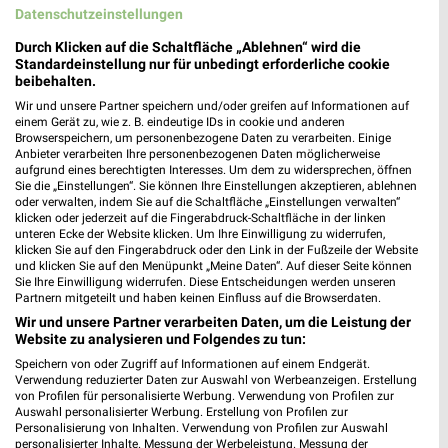
Quedlinburger Landstr. 10
Datenschutzeinstellungen
38820 Halberstadt
❯
Durch Klicken auf die Schaltfläche „Ablehnen“ wird die
Heute 08:00 - 20:00 Uhr |
Standardeinstellung nur für unbedingt erforderliche cookie
Geschlossen
beibehalten.
18,52 km • Angebote: 1 Prospekt
Wir und unsere Partner speichern und/oder greifen auf Informationen auf
einem Gerät zu, wie z. B. eindeutige IDs in cookie und anderen
Browserspeichern, um personenbezogene Daten zu verarbeiten. Einige
Anbieter verarbeiten Ihre personenbezogenen Daten möglicherweise
hagebaumarkt Quedlinburg
aufgrund eines berechtigten Interesses. Um dem zu widersprechen, öffnen
Auf den Steinen 20
Sie die „Einstellungen“. Sie können Ihre Einstellungen akzeptieren, ablehnen
06485 Quedlinburg
oder verwalten, indem Sie auf die Schaltfläche „Einstellungen verwalten“
❯
klicken oder jederzeit auf die Fingerabdruck-Schaltfläche in der linken
Heute 08:30 - 19:00 Uhr |
Geschlossen
unteren Ecke der Website klicken. Um Ihre Einwilligung zu widerrufen,
klicken Sie auf den Fingerabdruck oder den Link in der Fußzeile der Website
26,40 km
und klicken Sie auf den Menüpunkt „Meine Daten“. Auf dieser Seite können
Sie Ihre Einwilligung widerrufen. Diese Entscheidungen werden unseren
Partnern mitgeteilt und haben keinen Einfluss auf die Browserdaten.
Wir und unsere Partner verarbeiten Daten, um die Leistung der
Website zu analysieren und Folgendes zu tun:
Speichern von oder Zugriff auf Informationen auf einem Endgerät.
Verwendung reduzierter Daten zur Auswahl von Werbeanzeigen. Erstellung
von Profilen für personalisierte Werbung. Verwendung von Profilen zur
Auswahl personalisierter Werbung. Erstellung von Profilen zur
Personalisierung von Inhalten. Verwendung von Profilen zur Auswahl
personalisierter Inhalte. Messung der Werbeleistung. Messung der