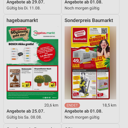
Angebote ab 29.07.
Angebote ab 01.08.
Geräte anhand von aktiv angeforderten
Informationen identifizieren
Gültig bis Di. 11.08.
Noch morgen gültig
Nicht-IAB-Verarbeitungszwecke:
hagebaumarkt
Sonderpreis Baumarkt
Notwendig
Performance
Funktional
Werbung
20,6 km
18,5 km
Angebote ab 25.07.
Angebote ab 01.08.
Gültig bis Sa. 08.08.
Noch morgen gültig