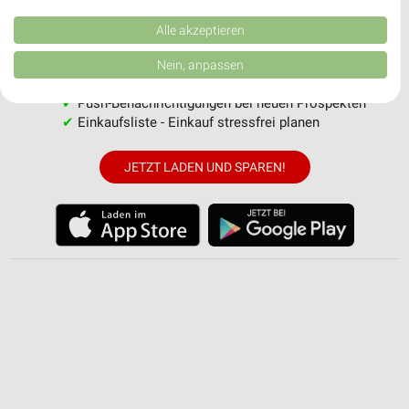
Performance von Inhalten. Analyse von Zielgruppen durch Statistiken oder
Alle Hol'ab Angebote immer griffbereit – mit der kostenlosen
Kombinationen von Daten aus verschiedenen Quellen. Entwicklung und
weekli App für iOS & Android.
Verbesserung der Angebote. Verwendung reduzierter Daten zur Auswahl
Alle akzeptieren
von Inhalten.
Daten können außerhalb der Europäischen Union weitergegeben und in die
✔
Standortgenaue Angebote
Nein, anpassen
USA gesendet werden.
✔
Folge deinem Lieblingshändler
Ihre Einwilligung und die cookie Richtlinie gelten ausschließlich für diese
✔
Push-Benachrichtigungen bei neuen Prospekten
Website/App.
✔
Einkaufsliste - Einkauf stressfrei planen
Partnerliste anzeigen (1 IAB-Anbieter)
Wir nutzen Ihre Daten für folgende Zwecke:
JETZT LADEN UND SPAREN!
IAB-Verarbeitungszwecke:
Speichern von oder Zugriff auf Informationen
auf einem Endgerät
Verwendung reduzierter Daten zur Auswahl von
Werbeanzeigen
Erstellung von Profilen für personalisierte
Werbung
Verwendung von Profilen zur Auswahl
personalisierter Werbung