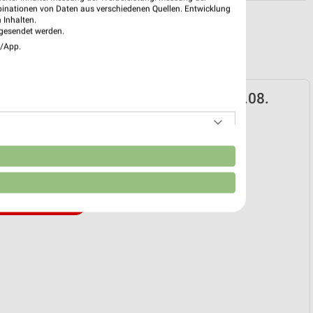
binationen von Daten aus verschiedenen Quellen. Entwicklung
 Inhalten.
gesendet werden.
e/App.
spekt für Bad Harzburg ab Sa. den 01.08.
2026
 01. Aug. bis 31. Aug.
n
reintrag erstellen
EKT BLÄTTERN