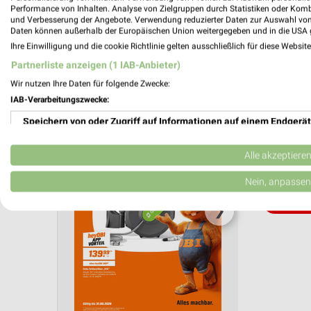
Performance von Inhalten. Analyse von Zielgruppen durch Statistiken oder Kom
und Verbesserung der Angebote. Verwendung reduzierter Daten zur Auswahl von
Aktuelle Angebote in dieser Filiale
Daten können außerhalb der Europäischen Union weitergegeben und in die USA 
Anzahl Prospekte: 1
Ihre Einwilligung und die cookie Richtlinie gelten ausschließlich für diese Websit
Letztes Prospektupdate: vor 7 Tagen
Partnerliste anzeigen (1 IAB-Anbieter)
Wir nutzen Ihre Daten für folgende Zwecke:
OBI Pro
IAB-Verarbeitungszwecke:
August 
Speichern von oder Zugriff auf Informationen auf einem Endgerät
Gültig von
Verwendung reduzierter Daten zur Auswahl von Werbeanzeigen
Alle akzeptiere
📅
Kalende
Erstellung von Profilen für personalisierte Werbung
Nein, anpassen
PROSP
Verwendung von Profilen zur Auswahl personalisierter Werbung
❯
Erstellung von Profilen zur Personalisierung von Inhalten
Verwendung von Profilen zur Auswahl personalisierter Inhalte
Messung der Werbeleistung