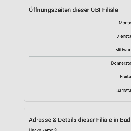
Öffnungszeiten
dieser OBI Filiale
Mont
Dienst
Mittwo
Donnerst
Freit
Samst
Adresse & Details
dieser Filiale in Ba
Hackelkamp 9