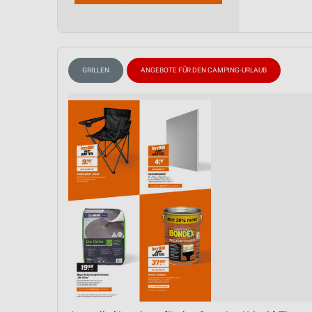
Messung der Performance von Inhalten
Analyse von Zielgruppen durch Statistiken oder Kombinationen 
Quellen
GRILLEN
ANGEBOTE FÜR DEN CAMPING-URLAUB
Entwicklung und Verbesserung der Angebote
Verwendung reduzierter Daten zur Auswahl von Inhalten
IAB-Besonderheiten:
Verwendung genauer Standortdaten
Geräte anhand von aktiv angeforderten Informationen identifizie
Nicht-IAB-Verarbeitungszwecke:
Notwendig
Performance
Funktional
Werbung