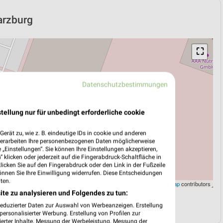
Harzburg
⛶
Datenschutzbestimmungen
tellung nur für unbedingt erforderliche cookie
erät zu, wie z. B. eindeutige IDs in cookie und anderen
verarbeiten Ihre personenbezogenen Daten möglicherweise
„Einstellungen“. Sie können Ihre Einstellungen akzeptieren,
 klicken oder jederzeit auf die Fingerabdruck-Schaltfläche in
klicken Sie auf den Fingerabdruck oder den Link in der Fußzeile
önnen Sie Ihre Einwilligung widerrufen. Diese Entscheidungen
ten.
Leaflet
|
©
OpenStreetMap
contributors
ite zu analysieren und Folgendes zu tun:
N
NAVIGATION MIT GOOGLE/IOS MAPS
reduzierter Daten zur Auswahl von Werbeanzeigen. Erstellung
ersonalisierter Werbung. Erstellung von Profilen zur
ierter Inhalte. Messung der Werbeleistung. Messung der