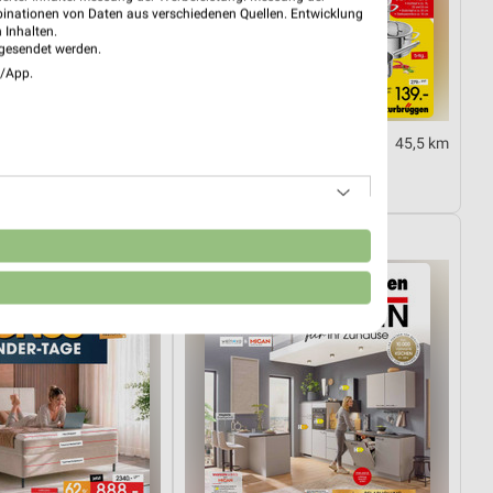
binationen von Daten aus verschiedenen Quellen. Entwicklung
 Inhalten.
gesendet werden.
e/App.
45,5 km
45,5 km
enbloecke_01_26_ES
Marken-Spezial
16.08.
Gültig bis Mo. 31.08.
Zurbrüggen
n