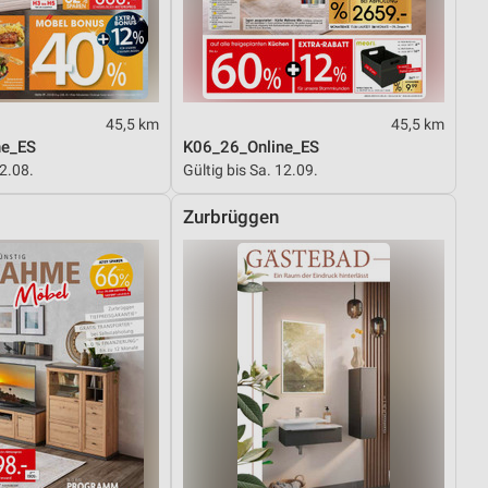
von Daten aus verschiedenen
45,5 km
45,5 km
ne_ES
K06_26_Online_ES
22.08.
Gültig bis Sa. 12.09.
Zurbrüggen
ren