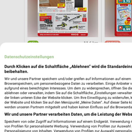
11,6 km
Angebote ab 08.08.
Angebote ab 
Gültig bis Fr. 14.08.
Noch heute gül
Datenschutzeinstellungen
Durch Klicken auf die Schaltfläche „Ablehnen“ wird die Standardeins
REWE
Zurbrüggen
beibehalten.
Wir und unsere Partner speichern und/oder greifen auf Informationen auf einem G
Browserspeichern, um personenbezogene Daten zu verarbeiten. Einige Anbieter 
aufgrund eines berechtigten Interesses. Um dem zu widersprechen, öffnen Sie die 
ablehnen oder verwalten, indem Sie auf die Schaltfläche „Einstellungen verwalten“
der linken unteren Ecke der Website klicken. Um Ihre Einwilligung zu widerrufen, 
der Website und klicken Sie auf den Menüpunkt „Meine Daten“. Auf dieser Seite k
werden unseren Partnern mitgeteilt und haben keinen Einfluss auf die Browserda
Wir und unsere Partner verarbeiten Daten, um die Leistung der Webs
Speichern von oder Zugriff auf Informationen auf einem Endgerät. Verwendung 
von Profilen für personalisierte Werbung. Verwendung von Profilen zur Auswahl p
Personalisierung von Inhalten. Verwendung von Profilen zur Auswahl personalis