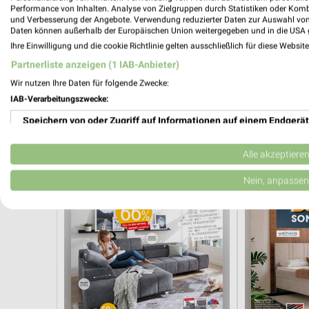
Performance von Inhalten. Analyse von Zielgruppen durch Statistiken oder Kom
und Verbesserung der Angebote. Verwendung reduzierter Daten zur Auswahl von
Daten können außerhalb der Europäischen Union weitergegeben und in die USA 
Ihre Einwilligung und die cookie Richtlinie gelten ausschließlich für diese Websit
Partnerliste anzeigen (1 IAB-Anbieter)
Wir nutzen Ihre Daten für folgende Zwecke:
0,5 km
IAB-Verarbeitungszwecke:
Angebote ab 03.08.
O_KLM_Kuech
Noch heute gültig
Gültig bis So. 
Speichern von oder Zugriff auf Informationen auf einem Endgerät
Zurbrüggen
Zurbrüggen
Verwendung reduzierter Daten zur Auswahl von Werbeanzeigen
Alle akzeptiere
Erstellung von Profilen für personalisierte Werbung
Nein, anpassen
Verwendung von Profilen zur Auswahl personalisierter Werbung
Erstellung von Profilen zur Personalisierung von Inhalten
Verwendung von Profilen zur Auswahl personalisierter Inhalte
Messung der Werbeleistung