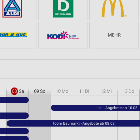
MEHR
r
08
Sa
09
So
10
Mo
11
Di
12
Mi
13
Do
Lidl - Angebote ab 10.08.
toom Baumarkt - Angebote ab 08.08.