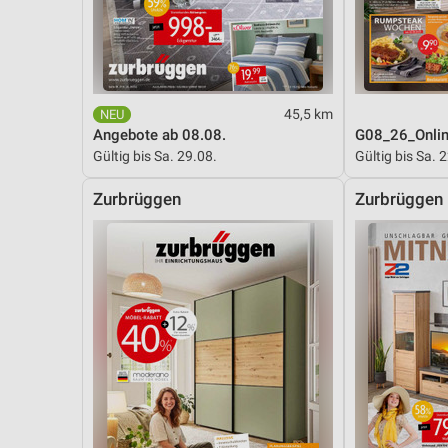
Messung der Performance von Inhalten
Analyse von Zielgruppen durch Statistiken oder Kombinationen 
Quellen
Entwicklung und Verbesserung der Angebote
45,5 km
Angebote ab 08.08.
G08_26_Onli
Verwendung reduzierter Daten zur Auswahl von Inhalten
Gültig bis Sa. 29.08.
Gültig bis Sa. 
IAB-Besonderheiten:
Zurbrüggen
Zurbrüggen
Verwendung genauer Standortdaten
Geräte anhand von aktiv angeforderten Informationen identifizie
Nicht-IAB-Verarbeitungszwecke:
Notwendig
Performance
Funktional
Werbung