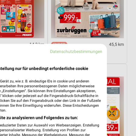
14,3 km
45,5 km
03.08.
Angebote ab 11.07.
Datenschutzbestimmungen
tig
Noch heute gültig
tellung nur für unbedingt erforderliche cookie
Zurbrüggen
erät zu, wie z. B. eindeutige IDs in cookie und anderen
verarbeiten Ihre personenbezogenen Daten möglicherweise
„Einstellungen“. Sie können Ihre Einstellungen akzeptieren,
 klicken oder jederzeit auf die Fingerabdruck-Schaltfläche in
klicken Sie auf den Fingerabdruck oder den Link in der Fußzeile
önnen Sie Ihre Einwilligung widerrufen. Diese Entscheidungen
ten.
ite zu analysieren und Folgendes zu tun:
reduzierter Daten zur Auswahl von Werbeanzeigen. Erstellung
ersonalisierter Werbung. Erstellung von Profilen zur
ierter Inhalte. Messung der Werbeleistung. Messung der