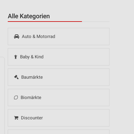
Alle Kategorien
Auto & Motorrad
Baby & Kind
Baumärkte
14
Fr
15
Sa
16
So
17
Mo
18
Di
19
Mi
Biomärkte
Discounter