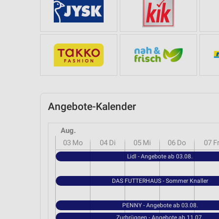
Angebote-Kalender
Aug.
03
Mo
04
Di
05
Mi
06
Do
07
F
Lidl - Angebote ab 03.08.
DAS FUTTERHAUS - Sommer Knaller
PENNY - Angebote ab 03.08.
Zurbrüggen - Angebote ab 11.07.