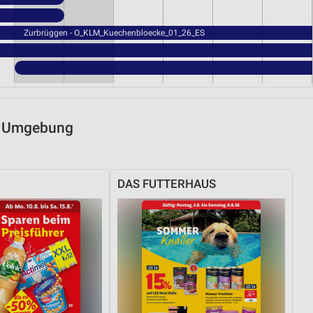
Zurbrüggen - O_KLM_Kuechenbloecke_01_26_ES
nd Umgebung
DAS FUTTERHAUS