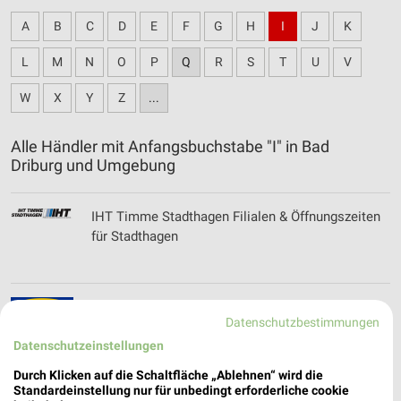
A
B
C
D
E
F
G
H
I
J
K
L
M
N
O
P
Q
R
S
T
U
V
W
X
Y
Z
...
Alle Händler mit Anfangsbuchstabe "I" in Bad
Driburg und Umgebung
IHT Timme Stadthagen Filialen & Öffnungszeiten
für Stadthagen
IKEA Katalog und Prospekte für Bielefeld
Datenschutzbestimmungen
Datenschutzeinstellungen
Durch Klicken auf die Schaltfläche „Ablehnen“ wird die
Standardeinstellung nur für unbedingt erforderliche cookie
INTERSPORT Prospekte, Angebote & Aktionen