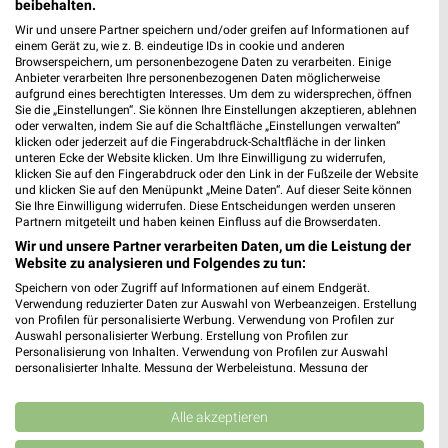
beibehalten.
für Gütersloh
Wir und unsere Partner speichern und/oder greifen auf Informationen auf
einem Gerät zu, wie z. B. eindeutige IDs in cookie und anderen
Browserspeichern, um personenbezogene Daten zu verarbeiten. Einige
Anbieter verarbeiten Ihre personenbezogenen Daten möglicherweise
aufgrund eines berechtigten Interesses. Um dem zu widersprechen, öffnen
Sie die „Einstellungen“. Sie können Ihre Einstellungen akzeptieren, ablehnen
oder verwalten, indem Sie auf die Schaltfläche „Einstellungen verwalten“
klicken oder jederzeit auf die Fingerabdruck-Schaltfläche in der linken
unteren Ecke der Website klicken. Um Ihre Einwilligung zu widerrufen,
klicken Sie auf den Fingerabdruck oder den Link in der Fußzeile der Website
und klicken Sie auf den Menüpunkt „Meine Daten“. Auf dieser Seite können
Noch mehr Angebote in
Sie Ihre Einwilligung widerrufen. Diese Entscheidungen werden unseren
Partnern mitgeteilt und haben keinen Einfluss auf die Browserdaten.
der weekli App!
Wir und unsere Partner verarbeiten Daten, um die Leistung der
Website zu analysieren und Folgendes zu tun:
Speichern von oder Zugriff auf Informationen auf einem Endgerät.
Verwendung reduzierter Daten zur Auswahl von Werbeanzeigen. Erstellung
von Profilen für personalisierte Werbung. Verwendung von Profilen zur
Auswahl personalisierter Werbung. Erstellung von Profilen zur
Personalisierung von Inhalten. Verwendung von Profilen zur Auswahl
personalisierter Inhalte. Messung der Werbeleistung. Messung der
Performance von Inhalten. Analyse von Zielgruppen durch Statistiken oder
Jetzt kostenlos laden
Kombinationen von Daten aus verschiedenen Quellen. Entwicklung und
Verbesserung der Angebote. Verwendung reduzierter Daten zur Auswahl
Alle akzeptieren
von Inhalten.
Prospekte App für Android
Daten können außerhalb der Europäischen Union weitergegeben und in die