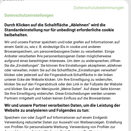
Autohaus Hermann Filialen & Öffnungszeiten für
Datenschutzbestimmungen
Northeim
Datenschutzeinstellungen
Durch Klicken auf die Schaltfläche „Ablehnen“ wird die
Standardeinstellung nur für unbedingt erforderliche cookie
Autohaus Jost Filialen & Öffnungszeiten für
beibehalten.
Arnsberg
Wir und unsere Partner speichern und/oder greifen auf Informationen auf
einem Gerät zu, wie z. B. eindeutige IDs in cookie und anderen
Browserspeichern, um personenbezogene Daten zu verarbeiten. Einige
Anbieter verarbeiten Ihre personenbezogenen Daten möglicherweise
aufgrund eines berechtigten Interesses. Um dem zu widersprechen, öffnen
Autohaus Nippon Filialen & Öffnungszeiten für
Sie die „Einstellungen“. Sie können Ihre Einstellungen akzeptieren, ablehnen
Göttingen
oder verwalten, indem Sie auf die Schaltfläche „Einstellungen verwalten“
klicken oder jederzeit auf die Fingerabdruck-Schaltfläche in der linken
unteren Ecke der Website klicken. Um Ihre Einwilligung zu widerrufen,
klicken Sie auf den Fingerabdruck oder den Link in der Fußzeile der Website
und klicken Sie auf den Menüpunkt „Meine Daten“. Auf dieser Seite können
Autohaus Pietsch Prospekte und Angebote für
Sie Ihre Einwilligung widerrufen. Diese Entscheidungen werden unseren
Melle
Partnern mitgeteilt und haben keinen Einfluss auf die Browserdaten.
Wir und unsere Partner verarbeiten Daten, um die Leistung der
Website zu analysieren und Folgendes zu tun:
Speichern von oder Zugriff auf Informationen auf einem Endgerät.
Autohaus Südhannover Filialen & Öffnungszeiten
Verwendung reduzierter Daten zur Auswahl von Werbeanzeigen. Erstellung
für Göttingen
von Profilen für personalisierte Werbung. Verwendung von Profilen zur