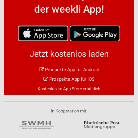
Verwendung genauer Standortdaten
der weekli App!
Geräte anhand von aktiv angeforderten
Informationen identifizieren
Nicht-IAB-Verarbeitungszwecke:
Notwendig
Jetzt kostenlos laden
Performance
Funktional
Prospekte App für Android
Werbung
Prospekte App für iOS
Kostenlos im App Store erhältlich
In Kooperation mit: