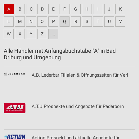
A
B
C
D
E
F
G
H
I
J
K
L
M
N
O
P
Q
R
S
T
U
V
W
X
Y
Z
...
Alle Händler mit Anfangsbuchstabe "A" in Bad
Driburg und Umgebung
A.B. Lederbar Filialen & Öffnungszeiten für Verl
A.T.U Prospekte und Angebote für Paderborn
Action Prospekt und aktuelle Angebote für