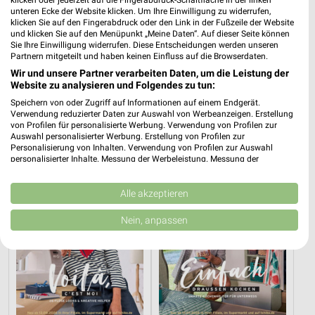
klicken oder jederzeit auf die Fingerabdruck-Schaltfläche in der linken
unteren Ecke der Website klicken. Um Ihre Einwilligung zu widerrufen,
klicken Sie auf den Fingerabdruck oder den Link in der Fußzeile der Website
und klicken Sie auf den Menüpunkt „Meine Daten“. Auf dieser Seite können
Sie Ihre Einwilligung widerrufen. Diese Entscheidungen werden unseren
Partnern mitgeteilt und haben keinen Einfluss auf die Browserdaten.
0,4 km
0,4 km
Wir und unsere Partner verarbeiten Daten, um die Leistung der
Inspiriert vom Meer
Tchibo Mobil
Website zu analysieren und Folgendes zu tun:
Gültig bis Di. 25.08.
Gültig bis So. 09.08.
Speichern von oder Zugriff auf Informationen auf einem Endgerät.
Verwendung reduzierter Daten zur Auswahl von Werbeanzeigen. Erstellung
Tchibo
Tchibo
von Profilen für personalisierte Werbung. Verwendung von Profilen zur
Auswahl personalisierter Werbung. Erstellung von Profilen zur
Personalisierung von Inhalten. Verwendung von Profilen zur Auswahl
personalisierter Inhalte. Messung der Werbeleistung. Messung der
Performance von Inhalten. Analyse von Zielgruppen durch Statistiken oder
Kombinationen von Daten aus verschiedenen Quellen. Entwicklung und
Verbesserung der Angebote. Verwendung reduzierter Daten zur Auswahl
Alle akzeptieren
von Inhalten.
Daten können außerhalb der Europäischen Union weitergegeben und in die
Nein, anpassen
USA gesendet werden.
Ihre Einwilligung und die cookie Richtlinie gelten ausschließlich für diese
Website/App.
Partnerliste anzeigen (1 IAB-Anbieter)
Wir nutzen Ihre Daten für folgende Zwecke:
IAB-Verarbeitungszwecke: