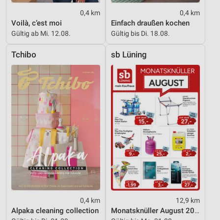
Speichern von oder Zugriff auf Informationen
0,4 km
0,4 km
auf einem Endgerät
Voilà, c’est moi
Einfach draußen kochen
Gültig ab Mi. 12.08.
Gültig bis Di. 18.08.
Verwendung reduzierter Daten zur Auswahl von
Werbeanzeigen
Tchibo
sb Lüning
Erstellung von Profilen für personalisierte
Werbung
Verwendung von Profilen zur Auswahl
personalisierter Werbung
Erstellung von Profilen zur Personalisierung
von Inhalten
Verwendung von Profilen zur Auswahl
personalisierter Inhalte
Messung der Werbeleistung
0,4 km
12,9 km
Messung der Performance von Inhalten
Alpaka cleaning collection
Monatsknüller August 2026