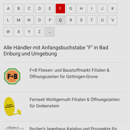
A
B
C
D
E
F
G
H
I
J
K
L
M
N
O
P
Q
R
S
T
U
V
W
X
Y
Z
...
Alle Händler mit Anfangsbuchstabe "F" in Bad
Driburg und Umgebung
F+B Fliesen- und Baustoffmarkt Filialen &
Öffnungszeiten für Göttingen-Grone
Fernseh Wohlgemuth Filialen & Öffnungszeiten
für Grebenstein
fischer’s lagerhaus Katalog und Prospekte für