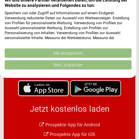
Website zu analysieren und Folgendes zu tun:
Speichern von oder Zugriff auf Informationen auf einem Endgerät.
Verwendung reduzierter Daten zur Auswahl von Werbeanzeigen. Erstellung
von Profilen für personalisierte Werbung. Verwendung von Profilen zur
Auswahl personalisierter Werbung. Erstellung von Profilen zur
Personalisierung von Inhalten. Verwendung von Profilen zur Auswahl
personalisierter Inhalte. Messung der Werbeleistung. Messung der
Performance von Inhalten. Analyse von Zielgruppen durch Statistiken oder
Noch mehr Angebote in
Kombinationen von Daten aus verschiedenen Quellen. Entwicklung und
Verbesserung der Angebote. Verwendung reduzierter Daten zur Auswahl
Alle akzeptieren
von Inhalten.
der weekli App!
Daten können außerhalb der Europäischen Union weitergegeben und in die
Nein, anpassen
USA gesendet werden.
Ihre Einwilligung und die cookie Richtlinie gelten ausschließlich für diese
Website/App.
Partnerliste anzeigen (1 IAB-Anbieter)
Wir nutzen Ihre Daten für folgende Zwecke:
IAB-Verarbeitungszwecke:
Jetzt kostenlos laden
Speichern von oder Zugriff auf Informationen
auf einem Endgerät
Prospekte App für Android
Verwendung reduzierter Daten zur Auswahl von
Prospekte App für iOS
Werbeanzeigen