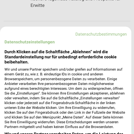
Erwitte
Flaskamp Filialen & Öffnungszeiten für Rheda-
Datenschutzbestimmungen
Wiedenbrück
Datenschutzeinstellungen
Durch Klicken auf die Schaltfläche „Ablehnen“ wird die
Standardeinstellung nur für unbedingt erforderliche cookie
Fleischerei Timmer Filialen & Öffnungszeiten für
beibehalten.
Salzkotten
Wir und unsere Partner speichern und/oder greifen auf Informationen auf
einem Gerät zu, wie z. B. eindeutige IDs in cookie und anderen
Browserspeichern, um personenbezogene Daten zu verarbeiten. Einige
Anbieter verarbeiten Ihre personenbezogenen Daten möglicherweise
aufgrund eines berechtigten Interesses. Um dem zu widersprechen, öffnen
Foto Schorcht Filialen & Öffnungszeiten für
Sie die „Einstellungen“. Sie können Ihre Einstellungen akzeptieren, ablehnen
Gütersloh
oder verwalten, indem Sie auf die Schaltfläche „Einstellungen verwalten“
klicken oder jederzeit auf die Fingerabdruck-Schaltfläche in der linken
unteren Ecke der Website klicken. Um Ihre Einwilligung zu widerrufen,
klicken Sie auf den Fingerabdruck oder den Link in der Fußzeile der Website
und klicken Sie auf den Menüpunkt „Meine Daten“. Auf dieser Seite können
Fressnapf - aktueller Prospekt mit Angeboten für
Sie Ihre Einwilligung widerrufen. Diese Entscheidungen werden unseren
Paderborn
Partnern mitgeteilt und haben keinen Einfluss auf die Browserdaten.
Wir und unsere Partner verarbeiten Daten, um die Leistung der