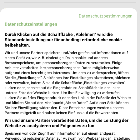
Takko Fashion Bad Lippspringe
Datenschutzbestimmungen
An der Weberei 6
Datenschutzeinstellungen
33175 Bad Lippspringe
❯
Durch Klicken auf die Schaltfläche „Ablehnen“ wird die
Heute 09:00 - 18:00 Uhr |
Schließt in 54 Min.
Standardeinstellung nur für unbedingt erforderliche cookie
beibehalten.
15,73 km
Wir und unsere Partner speichern und/oder greifen auf Informationen auf
einem Gerät zu, wie z. B. eindeutige IDs in cookie und anderen
Browserspeichern, um personenbezogene Daten zu verarbeiten. Einige
Anbieter verarbeiten Ihre personenbezogenen Daten möglicherweise
aufgrund eines berechtigten Interesses. Um dem zu widersprechen, öffnen
Sie die „Einstellungen“. Sie können Ihre Einstellungen akzeptieren, ablehnen
oder verwalten, indem Sie auf die Schaltfläche „Einstellungen verwalten“
klicken oder jederzeit auf die Fingerabdruck-Schaltfläche in der linken
unteren Ecke der Website klicken. Um Ihre Einwilligung zu widerrufen,
klicken Sie auf den Fingerabdruck oder den Link in der Fußzeile der Website
und klicken Sie auf den Menüpunkt „Meine Daten“. Auf dieser Seite können
Sie Ihre Einwilligung widerrufen. Diese Entscheidungen werden unseren
Partnern mitgeteilt und haben keinen Einfluss auf die Browserdaten.
Wir und unsere Partner verarbeiten Daten, um die Leistung der
Website zu analysieren und Folgendes zu tun:
Speichern von oder Zugriff auf Informationen auf einem Endgerät.
Verwendung reduzierter Daten zur Auswahl von Werbeanzeigen. Erstellung