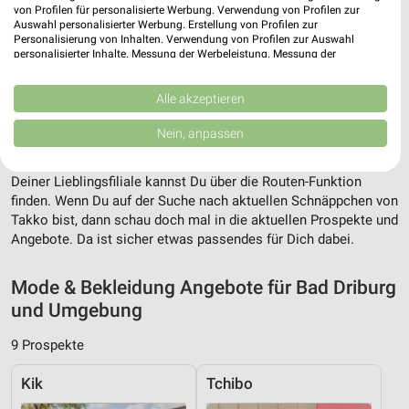
von Profilen für personalisierte Werbung. Verwendung von Profilen zur
Auswahl personalisierter Werbung. Erstellung von Profilen zur
Personalisierung von Inhalten. Verwendung von Profilen zur Auswahl
personalisierter Inhalte. Messung der Werbeleistung. Messung der
Performance von Inhalten. Analyse von Zielgruppen durch Statistiken oder
Adresse, Öffnungszeiten und Entfernung für
Kombinationen von Daten aus verschiedenen Quellen. Entwicklung und
Verbesserung der Angebote. Verwendung reduzierter Daten zur Auswahl
Alle akzeptieren
die Takko Fashion Filiale in Bad Driburg
von Inhalten.
Daten können außerhalb der Europäischen Union weitergegeben und in die
Nein, anpassen
USA gesendet werden.
Adresse, Öffnungszeiten und Entfernung alles rund um die
Takko Fashion Filiale in Bad Driburg. Den schnellsten Weg zu
Ihre Einwilligung und die cookie Richtlinie gelten ausschließlich für diese
Website/App.
Deiner Lieblingsfiliale kannst Du über die Routen-Funktion
Partnerliste anzeigen (1 IAB-Anbieter)
finden. Wenn Du auf der Suche nach aktuellen Schnäppchen von
Takko bist, dann schau doch mal in die aktuellen Prospekte und
Wir nutzen Ihre Daten für folgende Zwecke:
Angebote. Da ist sicher etwas passendes für Dich dabei.
IAB-Verarbeitungszwecke:
Speichern von oder Zugriff auf Informationen
Mode & Bekleidung Angebote für Bad Driburg
auf einem Endgerät
und Umgebung
Verwendung reduzierter Daten zur Auswahl von
Werbeanzeigen
9 Prospekte
Erstellung von Profilen für personalisierte
Kik
Tchibo
Werbung