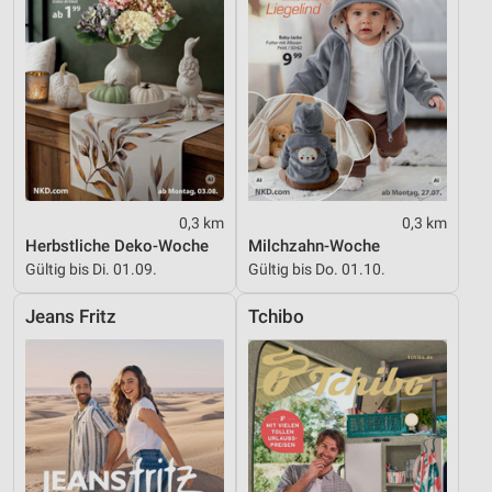
Verwendung genauer Standortdaten
Geräte anhand von aktiv angeforderten
Informationen identifizieren
Nicht-IAB-Verarbeitungszwecke:
Notwendig
Performance
0,3 km
0,3 km
Herbstliche Deko-Woche
Milchzahn-Woche
Funktional
Gültig bis Di. 01.09.
Gültig bis Do. 01.10.
Werbung
Jeans Fritz
Tchibo